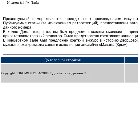
Исмет Шейх-Задэ
Презентуемый номер является прежде всего произведением искусст
Публикуемые статьи (за исключением ретроспекций), предоставлены авт
данного номера.
В холле Дома актера гостям был предложен «селям къавеси» – приве
приветствовал главный редактор. Была представлена креативная концепци
В концертном зале был предложен краткий экскурс в историю дворцовой
музыки эпохи крымских ханов в исполнении ансамбля «Макам» (Крым).
До головної сторінки
Copyright FORUMN © 2004-2006 // Дізайн та підтримка-
О. З.