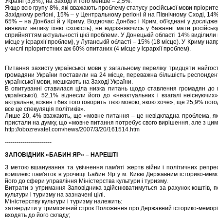
Україні (3,8%), на Заході й того менше – 2,5%.
Якщо всю групу 8%, які вважають проблему статусу російської мови пріорит
Західному реґіоні, 15% – у Центральному регіоні й на Північному Сході, 14%
65% – на Донбасі й у Криму. Водночас Донбас і Крим, об'єднані у дослідже
виявили велику їхню схожість), не відрізняючись у бажанні мати російську
сприйняттям актуальності цієї проблеми. У Донецькій області 14% виділили 
місце у ієрархії проблем), у Луганській області – 15% (18 місце). У Криму на
у числі пріоритетних аж 60% опитаних (4 місце у ієрархії проблем).
Питання захисту української мови у загальному переліку тридцяти найгост
громадяни України поставили на 24 місце, переважна більшість респонден
української мови, мешкають на Заході України.
В опитуванні ставилася ціла низка питань щодо ставлення громадян до мо
української). 52,1% віднесли його до «неактуальних і взагалі неіснуючи
актуальне, кожен i без того говорить тiєю мовою, якою хоче»; ще 25,9% пого
все це спекуляцiя полiтикiв».
Лише 20, 4% вважають, що «мовне питання – це невiдкладна проблема, яка
пристали на думку, що «мовне питання потребує свого вирiшення, але з ци
http://obozrevatel.com/news/2007/3/20/161514.htm
------------------------
ЗАПОВІДНИК «БАБИН ЯР» – НАРЕШТІ
З метою вшанування та увічнення пам'яті жертв війни і політичних репрес
комплекс пам'яток в урочищі Бабин Яр у м. Києві Державним історико-ме
його до сфери управління Міністерства культури і туризму.
Витрати з утримання Заповідника здійснюватимуться за рахунок коштів, 
культури і туризму на зазначені цілі.
Міністерству культури і туризму належить:
затвердити у тримісячний строк Положення про Державний історико-меморіал
входять до його складу;