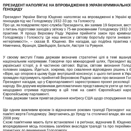
ПРЕЗИДЕНТ НАПОЛЯГАЄ НА ВПРОВАДЖЕННІ В УКРАЇНІ КРИМІНАЛЬНОЇ
ҐЕНОЦИДУ
Президент України Віктор Ющенко наполягає на впровадженні в Україні кр
геноцидів під час Голодомору 1932-33 рр. та Голокосту.
Про це, як повідомляє прес-служба Президента, він заявив 19 березня, ви
з питань підготовки заходів у зв'язку з 75-ми роковинами Голодомору 1932-3
практики. Я прошу Верховну Раду України прийняти закон про кримінал
Голодомору і Голокосту. Це наш внесок у світову боротьбу проти зневаги
нетерпимості», – сказав В. Ющенко. Він нагадав, що подібна практика і
Німеччина, Франція, Швейцарія, Бельгія, Австрія та Румунія.
У своєму виступі Глава держави визначив стратегічні цілі в темі вшану
національним напрямами. Говорячи про міжнародний шлях, Президент від
української історії, а й частиною світової. Відтак, світове визнання Го
головних завдань. Йдеться, зокрема, про схвалення відповідних рішень з
«Вірю, що опорою в цьому буде внутрішній консенсус з цього питання в Украї
громадян підтримують прийнятий Верховною Радою закон про визнання Го
Президент нагадав, що у Європарламенті зареєстровано проект резолюції
народу. Він доручив керівникам дипломатичних представництв узяти це пит
нещодавно отримав підтримку в цій темі на саміті Європейської народ
Європейському парламенті.
Глава держави також привітав рішення конґресу США щодо спорудження па
Ще одним важливим кроком із відзначення роковин трагедії Президент на
пам'яті жертв Голодомору. Звертаючись до Уряду та столичної влади, він н
2008 року.
Схожі пам'ятники мають бути встановлені і в реґонах, відзначив В. Ющенко
впорядкування місць поховань загиблих внаслідок трагедії та про переймен
причетних до виникнення Голодомору.