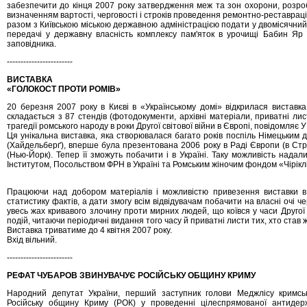
забезпечити до кінця 2007 року затвердження меж та зон охорони, розро
визначенням вартості, черговості і строків проведення ремонтно-реставраці
разом з Київською міською державною адміністрацією подати у двомісячний 
передачі у державну власність комплексу пам'яток в урочищі Бабин Яр т
заповідника.
------------------------
ВИСТАВКА
«ГОЛОКОСТ ПРОТИ РОМІВ»
20 березня 2007 року в Києві в «Українському домі» відкрилася виставка
складається з 87 стендів (фотодокументи, архівні матеріали, приватні лис
трагедії ромського народу в роки Другої світової війни в Європі, повідомляє 
Ця унікальна виставка, яка створювалася багато років поспіль Німецьким
(Хайдельберґ), вперше була презентована 2006 року в Раді Європи (в Страз
(Нью-Йорк). Тепер її зможуть побачити і в Україні. Таку можливість над
Інститутом, Посольством ФРН в Україні та Ромським жіночим фондом «Чіріклі
Працюючи над добором матеріалів і можливістю привезення виставки в 
статистику фактів, а дати змогу всім відвідувачам побачити на власні очі ч
увесь жах кривавого злочину проти мирних людей, що коївся у часи Другої 
подій, читаючи періодичні видання того часу й приватні листи тих, хто став
Виставка триватиме до 4 квітня 2007 року.
Вхід вільний.
------------------------
РЕФАТ ЧУБАРОВ ЗВИНУВАЧУЄ РОСІЙСЬКУ ОБЩИНУ КРИМУ
Народний депутат України, перший заступник голови Меджлісу кримсь
Російську общину Криму (РОК) у проведенні цілеспрямованої антидерж