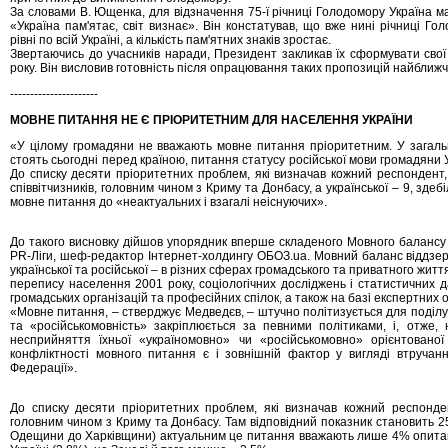
За словами В. Ющенка, для відзначення 75-ї річниці Голодомору Україна ма
«Україна пам'ятає, світ визнає». Він констатував, що вже нині річниці 
рівні по всій Україні, а кількість пам'ятних знаків зростає.
Звертаючись до учасників наради, Президент закликав їх сформувати свої
року. Він висловив готовність після опрацювання таких пропозицій найближ
----------------------
МОВНЕ ПИТАННЯ НЕ Є ПРІОРИТЕТНИМ ДЛЯ НАСЕЛЕННЯ УКРАЇНИ
«У цілому громадяни не вважають мовне питання пріоритетним. У загальн
стоять сьогодні перед країною, питання статусу російської мови громадяни У
До списку десяти пріоритетних проблем, які визначав кожний респондент
співвітчизників, головним чином з Криму та Донбасу, а української – 9, зде
мовне питання до «неактуальних і взагалі неіснуючих».
До такого висновку дійшов упорядник вперше складеного Мовного балансу 
PR-Ліги, шеф-редактор Інтернет-холдингу ОБОЗ.ua. Мовний баланс віддзе
української та російської – в різних сферах громадського та приватного житт
перепису населення 2001 року, соціологічних досліджень і статистичних д
громадських організацій та професійних спілок, а також на базі експертних о
«Мовне питання, – стверджує Медведєв, – штучно політизується для поділу і
та «російськомовність» закріплюється за певними політиками, і, отже,
несприйняття їхньої «україномовно» чи «російськомовно» орієнтовано
конфліктності мовного питання є і зовнішній фактор у вигляді втручання
Федерації».
До списку десяти пріоритетних проблем, які визначав кожний респонде
головним чином з Криму та Донбасу. Там відповідний показник становить 25
Одещини до Харківщини) актуальним це питання вважають лише 4% опитаних