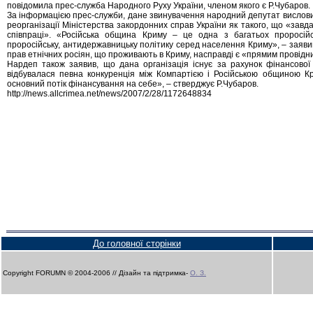
повідомила прес-служба Народного Руху України, членом якого є Р.Чубаров.
За інформацією прес-служби, дане звинувачення народний депутат вислови
реорганізації Міністерства закордонних справ України як такого, що «завда
співпраці». «Російська община Криму – це одна з багатьох проросійс
проросійську, антидержавницьку політику серед населення Криму», – заявив
прав етнічних росіян, що проживають в Криму, насправді є «прямим провідни
Нардеп також заявив, що дана організація існує за рахунок фінансової 
відбувалася певна конкуренція між Компартією і Російською общиною К
основний потік фінансування на себе», – стверджує Р.Чубаров.
http://news.allcrimea.net/news/2007/2/28/1172648834
До головної сторінки
Copyright FORUMN © 2004-2006 // Дізайн та підтримка-
О. З.