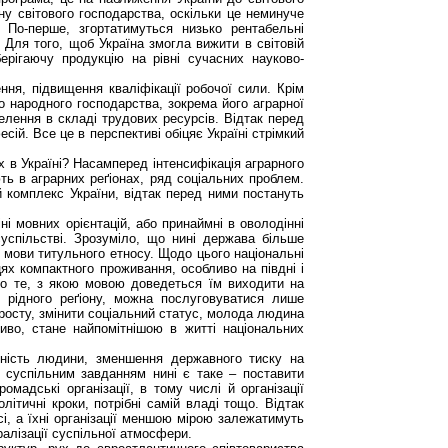
ину світового господарства, оскільки це неминуче
 По-перше, згортатимуться низько рентабельні
. Для того, щоб Україна змогла вижити в світовій
берігаючу продукцію на рівні сучасних науково-
я, підвищення кваліфікації робочої сили. Крім
о народного господарства, зокрема його аграрної
елення в складі трудових ресурсів. Відтак перед
ій. Все це в перспективі обіцяє Україні стрімкий
 в Україні? Насамперед інтенсифікація аграрного
ь в аграрних реґіонах, ряд соціальних проблем.
 комплекс України, відтак перед ними постануть
і мовних орієнтацій, або принаймні в оволодінні
успільстві. Зрозуміло, що нині держава більше
 мови титульного етносу. Щодо цього національні
цях компактного проживання, особливо на півдні і
ро те, з якою мовою доведеться їм виходити на
 рідного реґіону, можна послуговуватися лише
 росту, змінити соціальний статус, молода людина
во, стане найпомітнішою в житті національних
дність людини, зменшення державного тиску на
м суспільним завданням нині є таке – поставити
адські організації, в тому числі й організації
ітичні кроки, потрібні самій владі тощо. Відтак
і, а їхні організації меншою мірою залежатимуть
ралізації суспільної атмосфери.