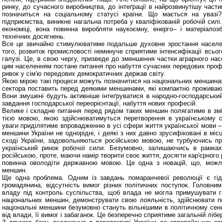
ринку, до сучасного виробництва, до інтеґрації в найрозвинутішу част
позначиться на соціальному статусі країни. Що мається на увазі?
підприємства, виникне нагальна потреба у кваліфікованій робочій силі
економіці, вона повинна виробляти наукоємну, енерго– і матеріалоз
технічних досягнень.
Все це звичайно стимулюватиме подальше духовне зростання населенн
того, розвиток промисловості неминуче сприятиме інтенсифікації всьог
галузі. Це, в свою чергу, призведе до зменшення частки аграрного нас
цим населенням постане питання про набуття сучасних передових профес
ривок у сім'ю передових демократичних держав світу.
Якою мірою такі процеси можуть позначитися на національних меншинах
сектора поставить перед деякими меншинами, які компактно проживают
Вони змушені будуть активніше інтеґруватися в народно-господарський
завдання господарської переорієнтації, набуття нових професій.
Велике і складне питання перед рядом таких меншин полягатиме в змін
тією мовою, якою здійснюватимуться перетворення в українському с
уваги приділятиме впровадженню в усі сфери життя української мови –
меншини України не однорідні, і деякі з них давно зрусифіковані в міс
сході України, задовольняються російською мовою, не турбуючись п
український ринок робочої сили. Безумовно, залишаючись в рамках
російською, проте, маючи намір творити своє життя, досягти кар'єрного
повинна оволодіти державною мовою. Це одна з новацій, що, можли
меншин.
Ще одна проблема. Одним із завдань помаранчевої революції є гі
громадянина, відсутність вимог різних політичних поступок. Головни
владу під контроль суспільства, щоб влада не могла примушувати гром
національних меншин, демонструвати свою лояльність, здійснювати пол
національні меншини безумовно стануть вільнішими в політичному сенс
від влади, її вимог і забаганок. Це безперечно сприятиме загальній лібе