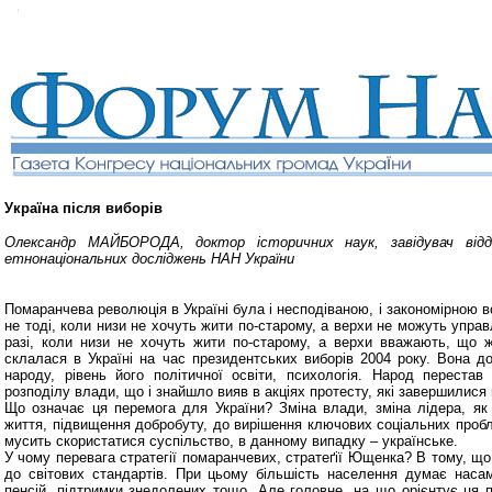
Україна після виборів
Олександр МАЙБОРОДА, доктор історичних наук, завідувач відд
етнонаціональних досліджень НАН України
Помаранчева революція в Україні була і несподіваною, і закономірною 
не тоді, коли низи не хочуть жити по-старому, а верхи не можуть упра
разі, коли низи не хочуть жити по-старому, а верхи вважають, що 
склалася в Україні на час президентських виборів 2004 року. Вона д
народу, рівень його політичної освіти, психологія. Народ переста
розподілу влади, що і знайшло вияв в акціях протесту, які завершилис
Що означає ця перемога для України? Зміна влади, зміна лідера, як
життя, підвищення добробуту, до вирішення ключових соціальних пробл
мусить скористатися суспільство, в данному випадку – українське.
У чому перевага стратегії помаранчевих, стратеґії Ющенка? В тому, що
до світових стандартів. При цьому більшість населення думає насам
пенсій, підтримки знедолених тощо. Але головне, на що орієнтує ця п