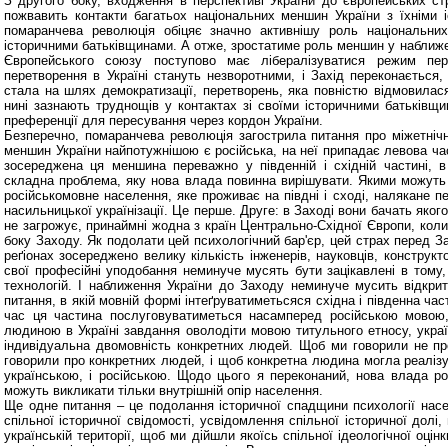
З другого боку, входження в перспективі України до європейських ст
пожвавить контакти багатьох національних меншин України з їхніми 
помаранчева революція обіцяє значно активнішу роль національни
історичними батьківщинами. А отже, зростатиме роль меншин у наближе
Європейського союзу поступово має лібералізуватися режим пе
перетворення в Україні стануть незворотними, і Захід переконається,
стала на шлях демократизації, перетворень, яка повністю відмовилася
нині зазнають труднощів у контактах зі своїми історичними батьківщи
преференції для пересування через кордон України.
Безперечно, помаранчева революція загострила питання про міжетнічні
меншин України найпотужнішою є російська, на неї припадає левова час
зосереджена ця меншина переважно у південній і східній частині, в
складна проблема, яку нова влада повинна вирішувати. Якими можуть 
російськомовне населення, яке проживає на півдні і сході, налякане п
насильницької українізації. Це перше. Друге: в Заході вони бачать якого
не загрожує, принаймні жодна з країн Центрально-Східної Європи, кол
боку Заходу. Як подолати цей психологічний бар'єр, цей страх перед 
реґіонах зосереджено велику кількість інженерів, науковців, конструкто
свої професійні уподобання неминуче мусять бути зацікавлені в тому,
технологій. І наближення України до Заходу неминуче мусить відкри
питання, в якій мовній формі інтеґруватиметьсяся східна і південна час
час ця частина послуговуватиметься насамперед російською мовою
людиною в Україні завдання оволодіти мовою титульного етносу, укра
індивідуальна двомовність конкретних людей. Щоб ми говорили не пр
говорили про конкретних людей, і щоб конкретна людина могла реалізу
українською, і російською. Щодо цього я переконаний, нова влада роз
можуть викликати тільки внутрішній опір населення.
Ще одне питання – це подолання історичної спадщини психології нас
спільної історичної свідомості, усвідомлення спільної історичної долі,
українській території, щоб ми дійшли якоїсь спільної ідеологічної оц