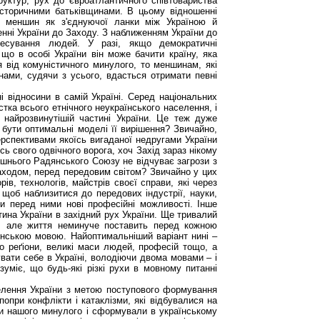
руктур, рух до євроатлантичного співтовариства
історичними батьківщинами. В цьому відношенні
х меншин як з'єднуючої ланки між Україною й
нні України до Заходу. З наближенням України до
ресування людей. У разі, якщо демократичні
 що в особі України він може бачити країну, яка
 від комуністичного минулого, то меншинам, які
нами, судячи з усього, вдасться отримати певні
 відносини в самій Україні. Серед національних
тка всього етнічного неукраїнського населення, і
 найрозвинутішій частині України. Це теж дуже
бути оптимальні моделі її вирішення? Звичайно,
ерспективами якоїсь вигаданої недругами України
сь свого одвічного ворога, хоч Захід зараз нікому
ишнього Радянського Союзу не відчуває загрози з
Заходом, перед передовим світом? Звичайно у цих
рів, технологів, майстрів своєї справи, які через
 щоб наблизитися до передових індустрії, науки,
ти перед ними нові професійні можливості. Інше
тина України в західний рух України. Ще тривалий
, але життя неминуче поставить перед кожною
їнською мовою. Найоптимальніший варіант нині –
о реґіони, великі маси людей, професій тощо, а
вати себе в Україні, володіючи двома мовами – і
уміє, що будь-які різкі рухи в мовному питанні
елення України з метою поступового формування
 попри конфлікти і катаклізми, які відбувалися на
інки нашого минулого і сформували в українському