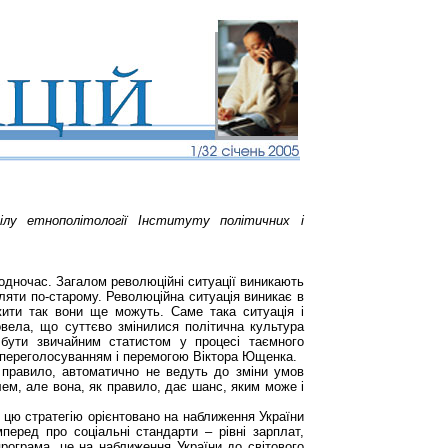
ілу етнополітології Інституту політичних і
водночас. Загалом революційні ситуації виникають
вляти по-старому. Революційна ситуація виникає в
жити так вони ще можуть. Саме така ситуація і
овела, що суттєво змінилися політична культура
в бути звичайним статистом у процесі таємного
я переголосуванням і перемогою Віктора Ющенка.
 правило, автоматично не ведуть до зміни умов
ем, але вона, як правило, дає шанс, яким може і
 цю стратегію орієнтовано на наближення України
перед про соціальні стандарти – рівні зарплат,
рограма, це на наближення України до світового