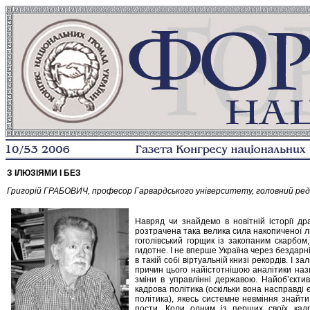
З ІЛЮЗІЯМИ І БЕЗ
Григорій ГРАБОВИЧ, професор Гарвардського університету, головний ре
Навряд чи знайдемо в новітній історії д
розтрачена така велика сила накопиченої люд
гоголівський горщик із закопаним скарбо
гидотне. І не вперше Україна через бездарніс
в такій собі віртуальній книзі рекордів. І
причин цього найістотнішою аналітики наз
зміни в управлінні державою. Найоб’єкт
кадрова політика (оскільки вона насправді є
політика), якесь системне невміння знайт
пости. Коли одним із перших своїх ка