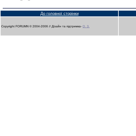
До головної сторінки
Copyright FORUMN © 2004-2006 // Дізайн та підтримка-
О. З.