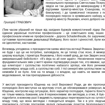
генерального прокурора Святослава Піскуна,
звідси не так далеко і до меморандуму з 
підтримки прем’єр-міністра Єханурова, п
блискучою), і до тримісячної тяганини з 
посередніх персон із кучмівського набору,
прем’єр-міністр Янукович, нічого доброго не 
Григорій ГРАБОВИЧ
(Тим часом убраний не гірше від західних буржуїв комуністичний лідер Лео
одинокі українські політичні професіонали – це совєтського хову, інших
професіонали нічим не професіонали – дорога Schadenfreude, бо заручником
суттєвими прогнозами девальвації Майдану, його гасел і цінностей, були кон
не ідеологічні, настанови.
Вочевидь узгоджена з президентом заява міністра юстиції Романа Зварича на
не буде і що це не потрібно, заповідала, як це тепер стає ясно, й мемор
широку коаліцію, і прем’єра Януковича, і його новий уряд, де пан Зварич знов
американський бейсболіст: «It’s deja vu all over again». Нескінченне перет
фундаментальних змін у житті країни підтверджує рацію тих, хто вважає, що
що електорат і суспільство політично набагато зріліші, ніж його речники
закономірна: влада собі, а суспільство собі. І тієї синергії між суспільством 
немовби й не було. Але на те влада і є владою, що навіть не маючи змич
моделювання, чи пак препарування дійсности.
У виступі президента Ющенка на сесії Верховної Ради, де він пропону
попередніх його виступах на круглому столі, де обговорювався універсал, 
Ющенка, контролю над ситуацією, його характер господаря, ґаранта Констит
не тільки чимось бажаним, але й переконливим: він виглядав, а отже, й був 
підробити; в кожному разі її видимість природньо перетворюється на сутніс
владу тому, що вона виглядає і поводиться владно. Так є в усіх людськ
президента суттєво протидіяв дедалі сильнішому почуттю безпорадност