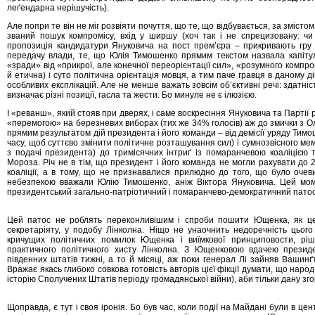
леґендарна нерішучість).
Але попри те він не міг розвіяти почуття, що те, що відбувається, за змістом
званий пошук компромісу, вхід у ширшу (хоч так і не спрецизовану: чи 
пропозиція кандидатури Януковича на пост прем’єра – прикривають гру
передачу влади, те, що Юлія Тимошенко прямим текстом назвала капітуляц
«зради» від «прикрої, але конечної переорієнтації сил», «розумного компромі
й етична) і суто політична орієнтація мовця, а тим паче гравця в даному ді
особливих експлікацій. Але не менше важать зовсім об’єктивні речі: здатніс
визначає різні позиції, гасла та жести. Бо минуле не є ілюзією.
І «реванш», який стояв при дверях, і саме воскресіння Януковича та Партії р
«перемогою» на березневих виборах (тих же 34% голосів) аж до змички з О
прямим результатом дій президента і його команди – від демісії уряду Тим
часу, щоб суттєво змінити політичне розташування сил) і сумнозвісного ме
з подачі президента) до тримісячних інтриґ із помаранчевою коаліцією т
Мороза. Річ не в тім, що президент і його команда не могли рахувати до 2
коаліції, а в тому, що не признавалися прилюдно до того, що було очев
небезпекою вважали Юлію Тимошенко, аніж Віктора Януковича. Цей моме
президентський загально-патріотичний і помаранчево-демократичний патос
Цей патос не роблять переконливішим і спроби пошити Ющенка, як це 
секретаріяту, у подобу Лінколна. Ніщо не унаочнить недоречність цього
кричущих політичних помилок Ющенка і виїмкової принциповости, рішу
практичного політичного хисту Лінколна. З Ющенковою вдачею презид
південних штатів тижні, а то й місяці, аж поки генерал Лі зайняв Вашинґт
Вражає якась глибоко совкова готовість авторів цієї фікції думати, що наро
історію Сполучених Штатів періоду громадянської війни), аби тільки дану зг
Щоправда, є тут і своя іронія. Бо був час, коли події на Майдані були в цен