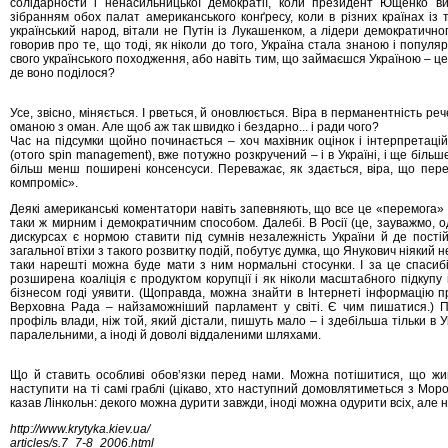
солідарности і ненасильницької демократії, коли президент Ющенко в
зібранням обох палат американського конґресу, коли в різних країнах із 
український народ, вітали не Путін із Лукашенком, а лідери демократичног
говорив про те, що тоді, як ніколи до того, Україна стала знаною і популя
свого українського походження, або навіть тим, що займаєшся Україною – це
де воно поділося?
Усе, звісно, міняється. І рветься, й оновлюється. Віра в перманентність р
оманою з оман. Але щоб аж так швидко і бездарно... і ради чого?
Час на підсумки щойно починається – хоч махівник оцінок і інтерпретаці
(отого spin management), вже потужно розкручений – і в Україні, і ще біль
більш менш поширені консенсуси. Переважає, як здається, віра, що пере
компроміс».
Деякі американські коментатори навіть запевняють, що все це «перемога» і
таки ж мирним і демократичним способом. Далебі. В Росії (це, зауважмо, од
дискурсах є нормою ставити під сумнів незалежність України й де постій
загальної втіхи з такого розвитку подій, побутує думка, що Янукович ніякий 
таки нарешті можна буде мати з ним нормальні стосунки. І за це спасиб
розширена коаліція є продуктом корупції і як ніколи масштабного підкупу г
бізнесом годі уявити. (Щоправда, можна знайти в Інтернеті інформацію пр
Верховна Рада – найзаможніший парламент у світі. Є чим пишатися.) Пр
профіль влади, ніж той, який дістали, пишуть мало – і здебільша тільки в Ук
паралельними, а іноді й доволі віддаленими шляхами.
Що й ставить особливі обов’язки перед нами. Можна потішитися, що живе
наступити на ті самі граблі (цікаво, хто наступний домовлятиметься з Морозо
казав Лінкольн: декого можна дурити завжди, іноді можна одурити всіх, але 
http://www.krytyka.kiev.ua/
articles/s.7_7-8_2006.html