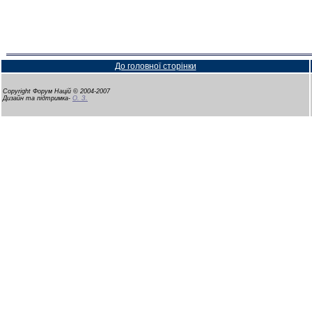
До головної сторінки
Copyright Форум Націй © 2004-2007
Дизайн та підтримка-
О. З.