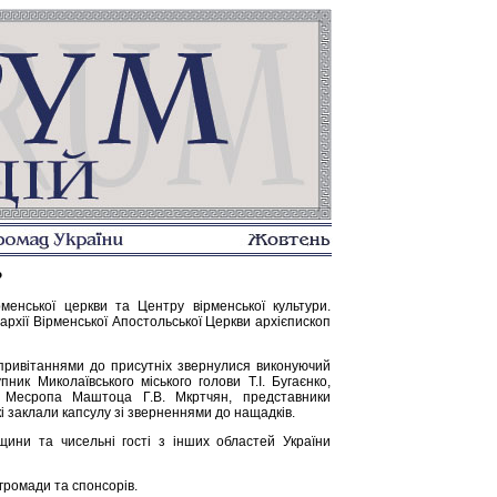
Р
енської церкви та Центру вірменської культури.
рхії Вірменської Апостольської Церкви архієпископ
 привітаннями до присутніх звернулися виконуючий
ник Миколаївського міського голови Т.І. Бугаєнко,
м. Месропа Маштоца Г.В. Мкртчян, представники
кі заклали капсулу зі зверненнями до нащадків.
щини та чисельні гості з інших областей України
 громади та спонсорів.