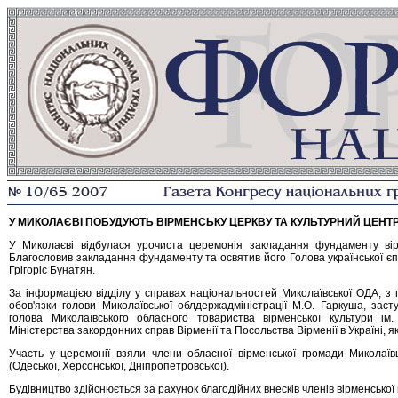
У МИКОЛАЄВІ ПОБУДУЮТЬ ВІРМЕНСЬКУ ЦЕРКВУ ТА КУЛЬТУРНИЙ ЦЕНТ
У Миколаєві відбулася урочиста церемонія закладання фундаменту вірм
Благословив закладання фундаменту та освятив його Голова української єпа
Грігоріс Бунатян.
За інформацією відділу у справах національностей Миколаївської ОДА, з
обов'язки голови Миколаївської облдержадміністрації М.О. Гаркуша, заступ
голова Миколаївського обласного товариства вірменської культури і
Міністерства закордонних справ Вірменії та Посольства Вірменії в Україні, я
Участь у церемонії взяли члени обласної вірменської громади Миколаїв
(Одеської, Херсонської, Дніпропетровської).
Будівництво здійснюється за рахунок благодійних внесків членів вірменської