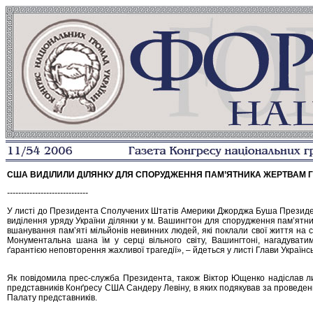
США ВИДІЛИЛИ ДІЛЯНКУ ДЛЯ СПОРУДЖЕННЯ ПАМ’ЯТНИКА ЖЕРТВАМ 
-----------------------------
У листі до Президента Сполучених Штатів Америки Джорджа Буша Президен
виділення уряду України ділянки у м. Вашингтон для спорудження пам’ятн
вшанування пам’яті мільйонів невинних людей, які поклали свої життя на 
Монументальна шана їм у серці вільного світу, Вашингтоні, нагадуват
ґарантією неповторення жахливої трагедії», – йдеться у листі Глави Українс
Як повідомила прес-служба Президента, також Віктор Ющенко надіслав 
представників Конґресу США Сандеру Левіну, в яких подякував за проведе
Палату представників.