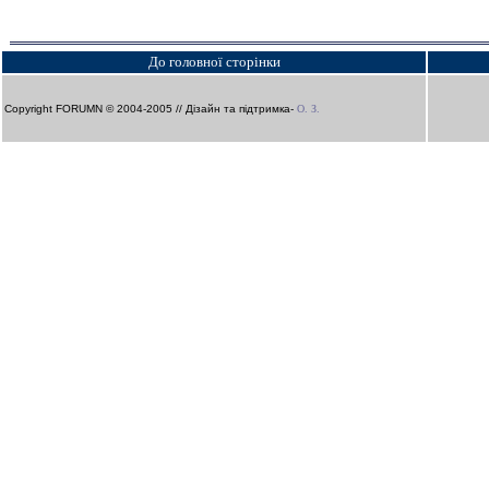
До головної сторінки
Copyright FORUMN © 2004-2005 // Дізайн та підтримка-
О. З.