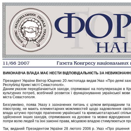
ВИКОНАВЧА ВЛАДА МАЄ НЕСТИ ВІДПОВІДАЛЬНІСТЬ ЗА НЕВИКОНАННЯ
Президент України Віктор Ющенко 20 листопада видав Указ «Про деякі зах
Республіці Крим і місті Севастополі».
Даним указом передбачаються заходи, спрямовані на популяризацію в Кри
культурних потреб, всебічний розвиток і функціонуванню української мови
міста Севастополя.
Безсумнівно, поява Указу з зазначених питань є цілком виправданим та а
півострову, не мають елементарних можливостей щодо задоволення своїх 
влада штучно протидіє прагненню української та кримськотатарської спільн
здійснення інших заходів, спрямованих на духовне та мовне відродження у
попри волю людей та їхні законні права, місцевою владою стимулюються проц
Так, виданий Президентом України 28 лютого 2006 р. Указ «Про рішення 