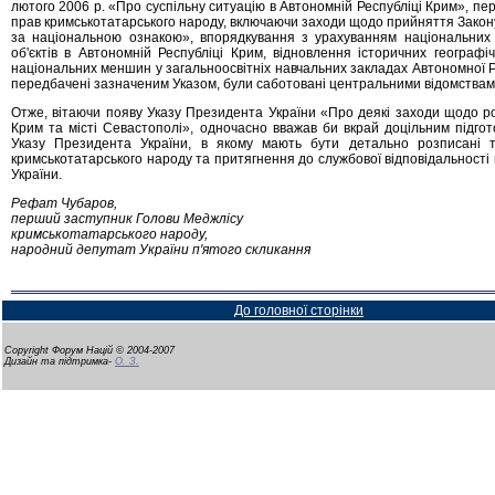
лютого 2006 р. «Про суспільну ситуацію в Автономній Республіці Крим», пе
прав кримськотатарського народу, включаючи заходи щодо прийняття Закону
за національною ознакою», впорядкування з урахуванням національних 
об'єктів в Автономній Республіці Крим, відновлення історичних географ
національних меншин у загальноосвітніх навчальних закладах Автономної Ре
передбачені зазначеним Указом, були саботовані центральними відомствам
Отже, вітаючи появу Указу Президента України «Про деякі заходи щодо ро
Крим та місті Севастополі», одночасно вважав би вкрай доцільним підго
Указу Президента України, в якому мають бути детально розписані 
кримськотатарського народу та притягнення до службової відповідальності
України.
Рефат Чубаров,
перший заступник Голови Меджлісу
кримськотатарського народу,
народний депутат України п'ятого скликання
До головної сторінки
Copyright Форум Націй © 2004-2007
Дизайн та підтримка-
О. З.