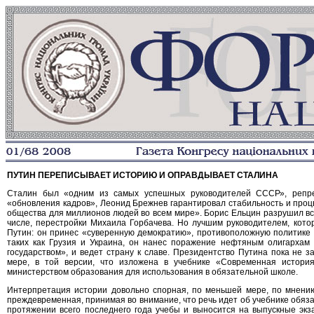
ПУТИН ПЕРЕПИСЫВАЕТ ИСТОРИЮ И ОПРАВДЫВАЕТ СТАЛИНА
Сталин был «одним из самых успешных руководителей СССР», репре
«обновления кадров», Леонид Брежнев гарантировал стабильность и про
общества для миллионов людей во всем мире». Борис Ельцин разрушил все 
числе, перестройки Михаила Горбачева. Но лучшим руководителем, кото
Путин: он принес «суверенную демократию», противоположную политике 
таких как Грузия и Украина, он нанес поражение нефтяным олигархам
государством», и ведет страну к славе. Президентство Путина пока не 
мере, в той версии, что изложена в учебнике «Современная история
министерством образования для использования в обязательной школе.
Интерпретация истории довольно спорная, по меньшей мере, по мнению 
преждевременная, принимая во внимание, что речь идет об учебнике обяза
протяжении всего последнего года учебы и выносится на выпускные экз