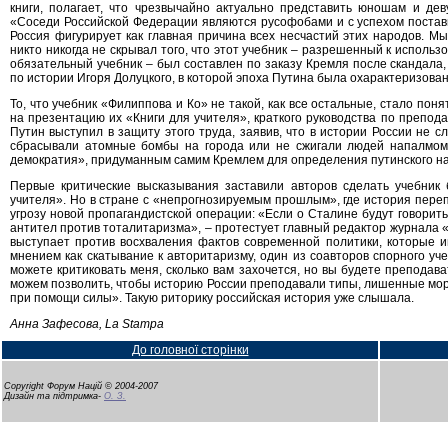
книги, полагает, что чрезвычайно актуально представить юношам и де
«Соседи Российской Федерации являются русофобами и с успехом постави
Россия фигурирует как главная причина всех несчастий этих народов. М
никто никогда не скрывал того, что этот учебник – разрешенный к использ
обязательный учебник – был составлен по заказу Кремля после скандала,
по истории Игоря Долуцкого, в которой эпоха Путина была охарактеризован
То, что учебник «Филиппова и Кo» не такой, как все остальные, стало пон
на презентацию их «Книги для учителя», краткого руководства по препода
Путин выступил в защиту этого труда, заявив, что в истории России не с
сбрасывали атомные бомбы на города или не сжигали людей напалмом»
демократия», придуманным самим Кремлем для определения путинского н
Первые критические высказывания заставили авторов сделать учебник
учителя». Но в стране с «непрогнозируемым прошлым», где история переп
угрозу новой пропагандистской операции: «Если о Сталине будут говорить та
антител против тоталитаризма», – протестует главный редактор журнала «
выступает против восхваления фактов современной политики, которые
мнением как скатывание к авторитаризму, один из соавторов спорного уч
можете критиковать меня, сколько вам захочется, но вы будете преподава
можем позволить, чтобы историю России преподавали типы, лишенные мора
при помощи силы». Такую риторику российская история уже слышала.
Анна Зафесова, La Stampa
До головної сторінки
Copyright Форум Націй © 2004-2007
Дизайн та підтримка-
О. З.