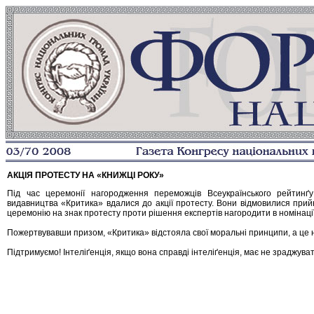
АКЦІЯ ПРОТЕСТУ НА «КНИЖЦІ РОКУ»
Під час церемонії нагородження переможців Всеукраїнського рейтинґ
видавництва «Критика» вдалися до акції протесту. Вони відмовилися прий
церемонію на знак протесту проти рішення експертів нагородити в номінаці
Пожертвувавши призом, «Критика» відстояла свої моральні принципи, а це ни
Підтримуємо! Інтеліґенція, якщо вона справді інтеліґенція, має не зраджув