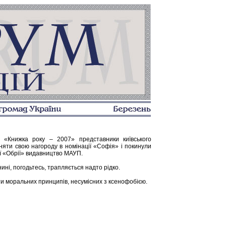
у «Книжка року – 2007» представники київського
няти свою нагороду в номінації «Софія» і покинули
ї «Обрії» видавництво МАУП.
ні, погодьтесь, трапляється надто рідко.
ати моральних принципів, несумісних з ксенофобією.