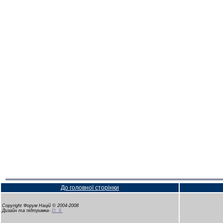
До головної сторінки
Copyright Форум Націй © 2004-2008
Дизайн та підтримка-
О. З.