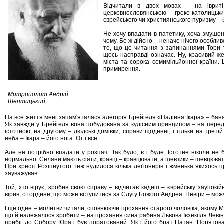
Відчитали в двох мовах – на івриті
церковнословянською – греко-католицьк
єврейського чи християнського пуризму – б
Не хочу впадати в патетику, хоча змуше
чому. Бо ж дійсно – неначе нічого особливо
те, що це читання з запинаннями Тори т
щось насправді означає. Ну, красивий ж
міста та сорока семимільйонної країни.
примирення.
Митрополит Андрій
Шептицький
На все життя мені запам'яталася алегорія Брейгеля «Падіння Ікара» – банал
Як завжди у Брейгеля вона побудована за кулісним принципом – на пере
істотною, на другому – людські домівки, справи щоденні, і тільки на треті
неба – Ікара – його нога. От і все.
Але не потрібно впадати у розпач. Так було, є і буде. Істотне ніколи не 
нормально. Селяни мають сіяти, кравці – кравцювати, а шевчики – шевцюват
При хресті Розіпнутого теж нудилося кілька леґіонерів і жменька якихось 
зауважував.
Той, хто вірує, зробив свою справу – відчитав кадиш – єврейську заупокі
вірив, о гордине, що може вступитися за Слугу Божого Андрея. Невіри – можуть
І ще одне – молитви читали, сповнюючи прохання старого чоловіка, якому М
що й належалося зробити – на прохання сина рабина Львова Ієзекіїля Левіна
прибіг до Собору Юра і був порятований. Як і його брат Натан. Порятова