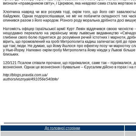
визнали «праведником світу», і Церквою, яка невдовзі сама стала жертвою і
Хлопчина навряд чи все розумів тоді, окрім того, що його світ завалюєт
байдужих. Однак подорослішавши, не міг не побачити складності тих часів 
опинився разом з його народом. Різного роду моральна дрібнота досі вишуку
Натомість офіцер ізраїльської армії Курт Левін віддячився своєю чесністю –
нещодавно переклало на українську мову львівське видавництво «Свічадо»
глибини свого болю піднятися до розуміння речей істотних і марноти, дрі
вірить, що промовлений на гробі Митрополита кадиш запечатає гріб до прихо
ще такі люди. Не думаю, що йому йшлося про ефектну позу чи марнотну славу 
у Нью-Йорку. Напевно окрім гробу Митрополита йому нікуди у Львові більше
близьких.
120/121 Псалом співали прочани, що піднімалися, саме так – піднімалися,
вознесіння. Однак це вознесіння і буквальне – Єрусалим дійсно в горах і на г
http://blogs.pravda.com.ua/
authors/voznyak/491056e540bfe/
До головної сторінки