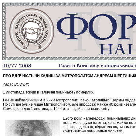
ПРО ВДЯЧНІСТЬ ЧИ КАДИШ ЗА МИТРОПОЛИТОМ АНДРЕЄМ ШЕПТИЦЬ
Тарас ВОЗНЯК
1 листопада всюди в Галичині поминають померлих.
І чи не найвеличнішим із них є Митрополит Греко-Католицької Церкви Андр
По суті він був не лише Митрополитом, але впродовж майже 40 років незапе
Саме цього дня 1 листопада 1944 р. він відійшов з цього світу.
Цього року, напередодні поминальних днів
як на мене, дуже істотна, хоча майже не
з півтора десятка, відчитала над могилою
християнську поминальні молитви.