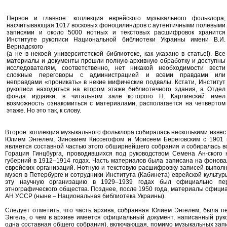
Первое и главное: коллекция еврейского музыкального фольклора,
насчитывающая 1017 восковых фоноцилиндров с аутентичными полевыми
записями и около 5000 нотных и текстовых расшифровок хранится
Институте рукописи Национальной библиотеки Украины имени В.И.
Вернадского
(а не в некоей университетской библиотеке, как указано в статье!). Все
материалы и документы прошли полную архивную обработку и доступны
исследователям, соответственно, нет никакой необходимости вести
сложные переговоры с администрацией и всеми правдами или
неправдами «проникать» в некие мифические подвалы. Кстати, Институт
рукописи находиться на втором этаже библиотечного здания, а Отдел
фонда иудаики, в читальном зале которого Н. Карлинский имел
возможность ознакомиться с материалами, располагается на четвертом
этаже. Но это так, к слову.
Второе: коллекция музыкального фольклора собиралась несколькими извес
Юлием Энгелем, Зиновием Киссегофом и Моисеем Береговским с 1901 п
является составной частью этого обширнейшего собрания и собиралась 
Горация Гинцбурга, проводившихся под руководством Семена Ан-ского 
губерний в 1912–1914 годах. Часть материалов была записана на фонова
еврейских организаций. Нотную и текстовую расшифровку записей выполни
музея в Петербурге и сотрудники Института (Кабинета) еврейской культу
эту научную организацию в 1929–1939 годах был официально пер
этнографического общества. Позднее, после 1950 года, материалы офици
АН УССР (ныне – Национальная библиотека Украины).
Следует отметить, что часть архива, собранная Юлием Энгелем, была п
Энгель, о чем в архиве имеется официальный документ, написанный рук
одна составная общего собрания), включающая, помимо музыкальных запи