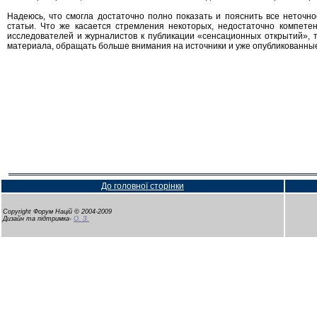
Надеюсь, что смогла достаточно полно показать и пояснить все неточ
статьи. Что же касается стремления некоторых, недостаточно компете
исследователей и журналистов к публикации «сенсационных открытий», то
материала, обращать больше внимания на источники и уже опубликованны
До головної сторінки
Copyright Форум Націй © 2004-2009
Дизайн та підтримка-
О. З.