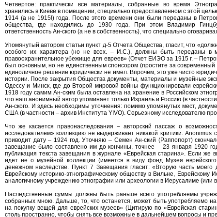
Четвертое: практически все материалы, собранные во время Этногра
хранились в Киеве в помещении, специально предоставленном с этой цел
1914 (а не 1915!) года. После этого времени они были переданы в Петро
общества, где находились до 1930 года. При этом Владимир Гинц
ответственность Ан-ского (а не в собственность), что специально оговарив
Упомянутый автором статьи пункт д-5 Отчета Общества, гласит, что «долж
особого их характера (но не всех. – И.С.), должны быть переданы в 
правоохранительное убежище для евреев» (Отчет ЕИЭО за 1915 г. – Петрогр
был основным, но не единственным спонсором (простите за современный сл
единоличное решение юридически не имел. Впрочем, это уже чисто юридич
истории. После закрытия Общества документы, материалы и музейные экс
Одессу и Минск, где до Второй мировой войны функционировали еврейски
1918 году самим Ан-ским была оставлена на хранение в Российском этногр
что наш анонимный автор упоминает только Израиль и Россию (в частности, 
Ан-ского. И здесь необходимы уточнения: помимо упомянутых мест, докуме
США (в частности – архив Института YIVO). Серьезному исследователю прос
Что же касается правонаследования – авторский пассаж о возможно
исследователем» коллекцию не выдерживает никакой критики. Anonimus с
приводит дату – 1924 год. Уточняю – Семен Ан-ский (Раппопорт) скончал
завещание было составлено им до кончины, точнее – 23 января 1920 год
публикация текста завещания в журнале «Еврейская старина». Если же вн
идет не о музейной коллекции (имеется в виду фонд Музея еврейского 
денежном наследстве. Пункт 7 Завещания гласит: «Вторую часть моего 
Еврейскому историко-этнографическому обществу в Вильне, Еврейскому И
аналогичному учреждению этнографии или археологии в Иерусалиме (или в
Наследственные суммы должны быть раньше всего употребляемы учреж
собранных мною. Дальше, то, что останется, может быть употребляемо н
на покупку вещей для еврейских музеев» (Цитирую по «Еврейская старина»
столь пространно, чтобы снять все возможные в дальнейшем вопросы и пр