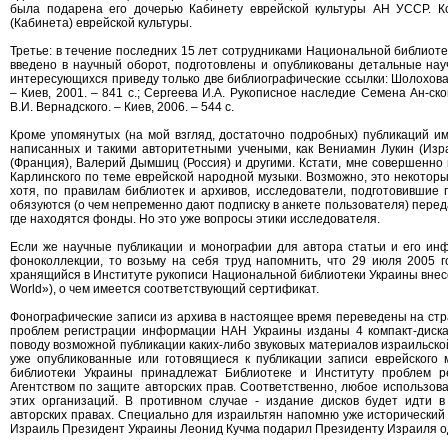
была подарена его дочерью Кабинету еврейской культуры АН УССР. Ко
(Кабинета) еврейской культуры.
Третье: в течение последних 15 лет сотрудниками Национальной библиотек
введено в научный оборот, подготовлены и опубликованы детальные науч
интересующихся приведу только две библиографические ссылки: Шолохова 
– Киев, 2001. – 841 с.; Сергеева И.А. Рукописное наследие Семена Ан-с
В.И. Вернадского. – Киев, 2006. – 544 с.
Кроме упомянутых (на мой взгляд, достаточно подробных) публикаций им
написанных и такими авторитетными учеными, как Вениамин Лукин (Изр
(Франция), Валерий Дымшиц (Россия) и другими. Кстати, мне совершенно
Карлинского по теме еврейской народной музыки. Возможно, это некото
хотя, по правилам библиотек и архивов, исследователи, подготовившие
обязуются (о чем непременно дают подписку в анкете пользователя) перед
где находятся фонды. Но это уже вопросы этики исследователя.
Если же научные публикации и монографии для автора статьи и его ин
фоноколлекции, то возьму на себя труд напомнить, что 29 июля 2005 г
хранящийся в Институте рукописи Национальной библиотеки Украины внес
World»), о чем имеется соответствующий сертификат.
Фонографические записи из архива в настоящее время переведены на стра
проблем регистрации информации НАН Украины изданы 4 компакт-диска
поводу возможной публикации каких-либо звуковых материалов израильской
уже опубликованные или готовящиеся к публикации записи еврейского
библиотеки Украины принадлежат Библиотеке и Институту проблем 
Агентством по защите авторских прав. Соответственно, любое использова
этих организаций. В противном случае - издание дисков будет идти 
авторских правах. Специально для израильтян напомню уже исторический 
Израиль Президент Украины Леонид Кучма подарил Президенту Израиля од