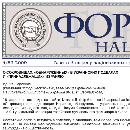
О СОКРОВИЩАХ, «ОБНАРУЖЕННЫХ» В УКРАИНСКИХ ПОДВАЛАХ
И «ПРИНАДЛЕЖАЩИХ» ИЗРАИЛЮ
Ирина Сергеева
(кандидат исторических наук, заведующая фондом иудаики
Национальной библиотеки Украины им. В. И. Вернадского)
16 апреля этого года на сайте izrus.co.il (http://izrus.co.il/diasporaIL/a
«Сокровища, принадлежащие Израилю, обнаружены в украинских подва
«молодого исследователя, хасида, Нохума Карлинского» пишет об «открыт
– И.С.) уникальной коллекции еврейского музыкального фольклора в Киеве.
Достаточно сложно вступать в полемику с Anonimus, тем более, что больш
истине. Но считаю необходимым высказать некоторые замечания и у
заблуждение общественность.