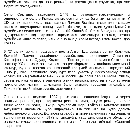
румейська, близька до новогрецької) та урумів (мова урумська, що має
тюркське походження).
Село Сартана, засноване 1778 р. румеями-переселенцями з
однойменного села у Криму, виявилося напричуд багатим на таланти. У
XIX ст. тут народилися поет-рапсод Демьян Бгадіца, твори якого одразу
ставали популярними серед румеїв піснями, та ще один дуже відомий в
румейських селах поет і співак Леонтій Хонагбей. У селі Македоновка, що
відокремилося від Сартани, народилася Алєксандра Гаргала, перша
румейська жінка-філолог, більше знана під своїм псевдонімом Кассандра
Костан.
У XX ст. тут жили і працювали поети Антон Шапурма, Леонтій Кірьяков,
Дмитрій Папуш, дослідники румейського фольклору Олімпіада
Ксенофонтова та Эдуард Хаджинов. Тож не дивно, що саме в Сартані на
початку XX ст., коли розпочався процес відродження національних мов і
культур, було створено фольклорний грецький ансамбль. Народжений
1935 р., вже наступного року гурт взяв участь у Всесоюзному огляді
колективів національних меншин у Москві, де посів перше місце! Уявіть,
серед великої кількості учасників різних національностей з усіх куточків
немаленької країни найкращим було визнано грецький ансамбль з
Приазов’я, який співав румейською мовою!
Слава тривала недовго: 1937 р. колектив припинив існування через
політичні репресії, що за торкнули греків так само, як і усіх громадян СРСР.
Лише через 30 років, 1967 р., зусиллями Марії Гайтан і багатьох інших
ентузіастів ансамбль було відроджено. На той час це було досить
небезпечною справою. Долаючи страх бути звинуваченими у націоналізмі
та політичні перепони, 1978 р. ансамбль став дипломантом обласного
огляду-конкурсу фольклорних колективів Донецької області «Сонячні
кларнети».