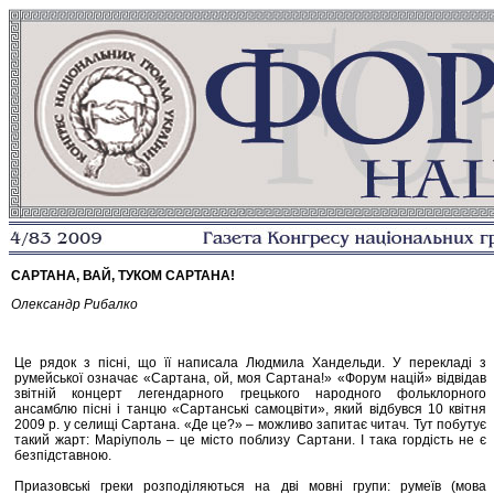
САРТАНА, ВАЙ, ТУКОМ САРТАНА!
Олександр Рибалко
Це рядок з пісні, що її написала Людмила Хандельди. У перекладі з
румейської означає «Сартана, ой, моя Сартана!» «Форум націй» відвідав
звітній концерт легендарного грецького народного фольклорного
ансамблю пісні і танцю «Сартанські самоцвіти», який відбувся 10 квітня
2009 р. у селищі Сартана. «Де це?» – можливо запитає читач. Тут побутує
такий жарт: Маріуполь – це місто поблизу Сартани. І така гордість не є
безпідставною.
Приазовські греки розподіляються на дві мовні групи: румеїв (мова