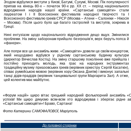
Згодом відбулися виступи у Києві, Батумі, Сухумі, Москві. Пік популярності
припав на кінець 80-х – початок 90-х рр. XX ст. – період національного
відродження народів нашої країни. «Сартанські самоцвіти» стали
лауреатом I і II Всесоюзних фестивалів народної творчості та I
Всесоюзного фестивалю греків СРСР (Москва – Атени – Салоніки – Нікосія
– Москва). Після цього було ще багато гастролей та виступів, зокрема в
Греції.
Нині ентузіазм щодо національного відродження дещо вщух. Змінилися
проблеми. На зміну заборонам прийшло безгрошів’я, верх беруть попса й
«фанєри».
Але попри все це ансамбль живе. «Самоцвіти» довели це своїм концертом,
який нещодавно відбувся у рідному сартанському будинку культури
(директор Вячеслав Костіц). На зміну старшому поколінню вже прийшла і
постійно приходить молодь, яка грає на народних інструментах
традиційну музику приазовських греків (керівник оркестру Сергій Касаткін),
співає румейською мовою (керівник хору Оксана Дзигім) і виконує запальні
танці дідів-прадідів (керівник танцювальної групи Маргарита Зал). А отже,
цей колектив має майбутнє.
«Форум націй» щиро вітає грецький народний фольклорний ансамбль «Са
успіхів! Ми щиро дякуємо всім-всім хто відроджував і зберігає рідне 
«Сартанські самоцвіти»! Браво, Сартана!
Фото Катерини САМОФАЛОВОЇ, Маріуполь
До головної сторінки