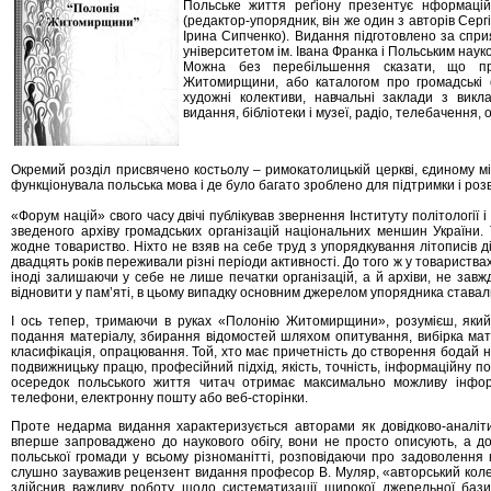
Польське життя реґіону презентує нформаці
(редактор-упорядник, він же один з авторів Серг
Ірина Сипченко). Видання підготовлено за сп
університетом ім. Івана Франка і Польським нау
Можна без перебільшення сказати, що пр
Житомирщини, або каталогом про громадські о
художні колективи, навчальні заклади з викл
видання, бібліотеки і музеї, радіо, телебачення, 
Окремий розділ присвячено костьолу – римокатолицькій церкві, єдиному мі
функціонувала польська мова і де було багато зроблено для підтримки і розв
«Форум націй» свого часу двічі публікував звернення Інституту політологі
зведеного архіву громадських організацій національних меншин України. 
жодне товариство. Ніхто не взяв на себе труд з упорядкування літописів д
двадцять років переживали різні періоди активності. До того ж у товариства
іноді залишаючи у себе не лише печатки організацій, а й архіви, не завж
відновити у пам’яті, в цьому випадку основним джерелом упорядника ставал
І ось тепер, тримаючи в руках «Полонію Житомирщини», розумієш, який
подання матеріалу, збирання відомостей шляхом опитування, вибірка матер
класифікація, опрацювання. Той, хто має причетність до створення бодай 
подвижницьку працю, професійний підхід, якість, точність, інформаційну по
осередок польського життя читач отримає максимально можливу інфор
телефони, електронну пошту або веб-сторінки.
Проте недарма видання характеризується авторами як довідково-аналіти
вперше запроваджено до наукового обігу, вони не просто описують, а д
польської громади у всьому різноманітті, розповідаючи про задоволення 
слушно зауважив рецензент видання професор В. Муляр, «авторський колект
здійснив важливу роботу щодо систематизації широкої джерельної бази 