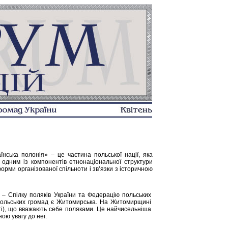
нська полонія» – це частина польської нації, яка
 одним із компонентів етнонаціональної структури
форми організованої спільноти і зв’язки з історичною
ї – Спілку поляків України та Федерацію польських
х польських громад є Житомирська. На Житомирщині
ті), що вважають себе поляками. Це найчисельніша
ою увагу до неї.