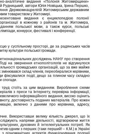
йно-аналітичне видання «Полонія Житомирщини»
ій Рудницький, автори Юлія Новіцька, Ірина Першко,
рияння Держкомнацрелігій Житомирським державним
ковим товариством у Житомирі.
езентоване видання є енциклопедією полонії
рганізації в кожному з районів та м. Житомира,
аданням польської мови, а також курси, польські
олімпіади, конкурси, фестивалі і конференції.
сцю у суспільному просторі, де за радянських часів
итку культури польської громади.
ї і етнонаціональних досліджень НАНУ про створення
Тоді на звернення етнополітологів не відгукнулося
іяльності громадських організацій, що за вже майже
х змінювався склад членів, переобиралися керівники,
ди фіксувалися події, дещо за плином часу складно
и спогади.
 труд стоїть за цим виданням. Вироблення схеми
іалів з преси та Інтернету, перевірка інформації,
невеличкого інформаційного видання, високо оцінить
вноту, достовірність поданих матеріалів. Про кожен
мацію, включно з даними про керівника, адресу,
чне. Використавши велику кількість джерел, що їх
осліджують напрями діяльності, відтворюючи життя
культурних, духовних й інтелектуальних потреб. Як
ив одним з перших (таки перший! – К.М.) в Україні
з різноманітних аспектів функціонування полонії