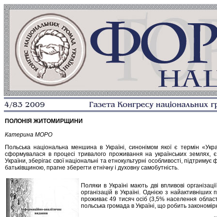
ПОЛОНІЯ ЖИТОМИРЩИНИ
Катерина МОРО
Польська національна меншина в Україні, синонімом якої є термін «Украї
сформувалася в процесі тривалого проживання на українських землях, є
України, зберігає свої національні та етнокультурні особливості, підтримує 
батьківщиною, прагне зберегти етнічну і духовну самобутність.
Поляки в Україні мають дві впливові організаці
організацій в Україні. Однією з найактивніши
проживає 49 тисяч осіб (3,5% населення облас
польська громада в Україні, що робить закономірн