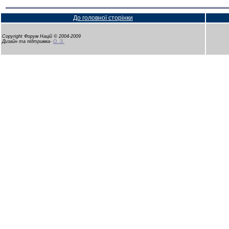
До головної сторінки
Copyright Форум Націй © 2004-2009
Дизайн та підтримка-
О. З.