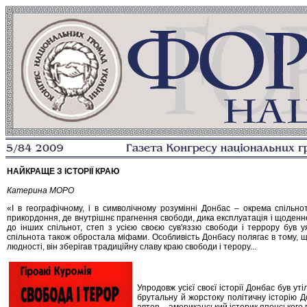
НАЙКРАЩЕ З ІСТОРІЇ КРАЮ
Катерина МОРО
«І в географічному, і в символічному розумінні Донбас – окрема спільнот
прикордоння, де внутрішнє прагнення свободи, дика експлуатація і щоденн
до інших спільнот, степ з усією своєю сув'яззю свободи і террору був у
спільнота також обростала міфами. Особливість Донбасу полягає в тому, щ
людності, він зберігав традиційну славу краю свободи і терору...
Упродовж усієї своєї історії Донбас був у
брутальну й жорстоку політичну історію Д