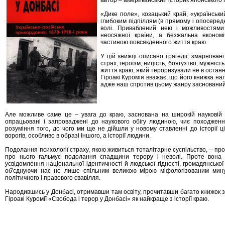
автор – американський історик японського 
«Дике поле», козацький край, «українськ
глибоким підпіллям (в прямому і опосередк
волі. Приваблений нею і можливостями 
неосяжної країни, а безжальна економі
частиною повсякденного життя краю.
У цій книжці описано трагедії, змарнован
страх, героїзм, ницість, боягузтво, мужні
життя краю, який тероризували не в останн
Гіроакі Куромія вважає, що його книжка на
адже наш спротив цьому жанру заснований 
Але можливе саме це – увага до краю, заснована на широкій науковій ба
опрацьовані і запроваджені до наукового обігу людиною, чиє походження
розуміння того, до чого ми ще не дійшли у новому ставленні до історії ціл
ворогів, особливо в образі Іншого, а історії людини.
Подолання психології страху, якою живиться тоталітарне суспільство, – пр
про нього гальмує подолання спадщини терору і неволі. Проте вона 
усвідомлення національної ідентичності й людської гідності, громадянської 
об'єднуючи нас не лише спільним великою мірою міфологізованим мину
політичного і правового свавілля.
Народившись у Донбасі, отримавши там освіту, прочитавши багато книжок з 
Гіроакі Куромії «Свобода і терор у Донбасі» як найкраще з історії краю.