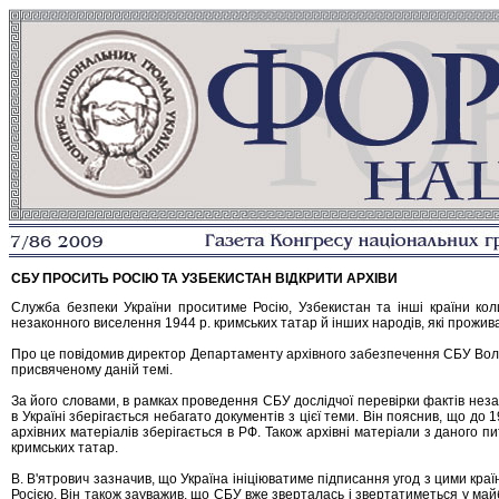
СБУ ПРОСИТЬ РОСІЮ ТА УЗБЕКИСТАН ВІДКРИТИ АРХІВИ
Служба безпеки України проситиме Росію, Узбекистан та інші країни ко
незаконного виселення 1944 р. кримських татар й інших народів, які прожива
Про це повідомив директор Департаменту архівного забезпечення СБУ Волод
присвяченому даній темі.
За його словами, в рамках проведення СБУ дослідчої перевірки фактів нез
в Україні зберігається небагато документів з цієї теми. Він пояснив, що до 1
архівних матеріалів зберігається в РФ. Також архівні матеріали з даного п
кримських татар.
В. В'ятрович зазначив, що Україна ініціюватиме підписання угод з цими кра
Росією. Він також зауважив, що СБУ вже зверталась і звертатиметься у майб