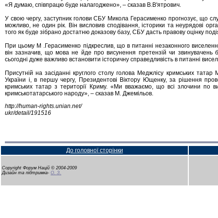
«Я думаю, співпрацю буде налагоджено», – сказав В.В'ятрович.
У свою чергу, заступник голови СБУ Микола Герасименко прогнозує, що сл
можливо, не один рік. Він висловив сподівання, історики та неурядові орг
того як буде зібрано достатню доказову базу, СБУ дасть правову оцінку поді
При цьому М .Герасименко підкреслив, що в питанні незаконного виселенн
він зазначив, що мова не йде про висунення претензій чи звинувачень бу
сьогодні дуже важливо встановити історичну справедливість в питанні висе
Присутній на засіданні круглого столу голова Меджлісу кримських татар 
України і, в першу чергу, Президентові Віктору Ющенку, за рішення про
кримських татар з території Криму. «Ми вважаємо, що всі злочини по 
кримськотатарського народу», – сказав М. Джемільов.
http://human-rights.unian.net/
ukr/detail/191516
До головної сторінки
Copyright Форум Націй © 2004-2009
Дизайн та підтримка-
О. З.