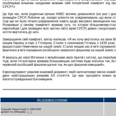
опублікував кількома західними мовами свій полум’яний памфлет під п
СРСР?»
Це був час, коли радянські органи НКВС всіляко домагалися (не раз і домо
громадян СРСР. Роблячи це, західні аліянти не усвідомлювали, що вони ст
тоді ще не було чіткого усвідомлення навіть щодо масового винищення нац
Розкривши у своєму памфлеті криваву суть та історію більшовизму-стал
європейців і для громадян всіх частин світу (крім СРСР) дивно і незрозуміл
хотіти вертатись до неї».
Завершуючи свій памфлет, автор написав: «Я не хочу вертатись на свою Ві
нищив Україну в парі з Гітлером. Сталін є союзником Гітлера з 1939 року
фашистської Німеччини на нашій землі. Сталін нищив нас в ім’я панування сво
фактично в ім’я панування російського червоного фашизму на нашій землі і в 
Я вернусь до своєї Вітчизни з мільйонами своїх братів і сестер, що перебува
тоді, коли тоталітарна кривава більшовицька система буде знесена так, як і
червоний російський фашизм щезне так, як щез фашизм німецький».
Європарламент ухвалив знаковий документ, який започатковує якісно новий і
двох найстрашніших режимів ХХ століття. Це має зрозуміти кожен г
багатостраждальної Батьківщини.
До головної сторінки
Copyright Форум Націй © 2004-2009
Дизайн та підтримка-
О. З.