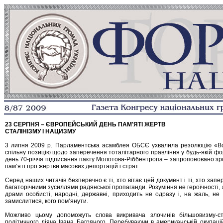
23 СЕРПНЯ – ЄВРОПЕЙСЬКИЙ ДЕНЬ ПАМ'ЯТІ ЖЕРТВ
СТАЛІНІЗМУ І НАЦИЗМУ
3 липня 2009 р. Парламентська асамблея ОБСЄ ухвалила резолюцію «Воз
спільну позицію щодо заперечення тоталітарного правління у будь-якій форм
день 70-річчя підписання пакту Молотова-Ріббентропа – запропоновано зроб
пам’яті про жертви масових депортацій і страт.
Серед наших читачів безперечно є ті, хто вітає цей документ і ті, хто запе
багаторічними зусиллями радянської пропаганди. Розуміння не героїчності, 
драми особисті, народні, державні, приходить не одразу і, на жаль, не
замислитися, кого пом’янути.
Можливо цьому допоможуть слова викривача злочинів більшовизму-ста
політичного діяча Івана Багряного. Перебуваючи в американській окупаці