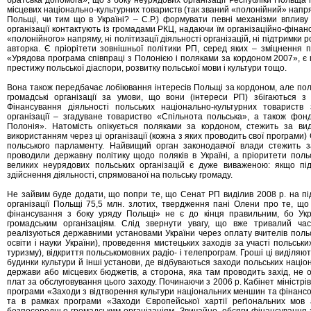
братська допомога», що з боку неурядових організації Республіки Польща п
місцевих національно-культурних товариств (так званий «полонійний» напря
Польщі, чи тим що в Україні? – С.Р.) формувати певні механізми впливу
організації контактують із громадами РКЦ, надаючи їм організаційно-фінанс
«полонійного» напряму, ні політизації діяльності організацій, ні підтримк
авторка. Є пріорітети зовнішньої політики РП, серед яких – зміцнення по
«Урядова програма співпраці з Полонією і поляками за кордоном 2007», є п
престижу польської діаспори, розвитку польської мови і культури тощо.
Вона також передбачає лобіювання інтересів Польщі за кордоном, але поль
громадські організації за умови, що вони (інтереси РП) збігаються 
Фінансування діяльності польських національно-культурних товариств
організації – згадуване товариство «Спільнота польська», а також ф
Полонія». Натомість опікується поляками за кордоном, стежить за ви
використанням через ці організації (кожна з яких проводить свої програми
польського парламенту. Найвищий орган законодавчої влади стежить за
проводили державну політику щодо поляків в Україні, а пріоритети поль
великих неурядових польських організацій є дуже виваженою: якщо пі
здійснення діяльності, спрямованої на польську громаду.
Не зайвим буде додати, що попри те, що Сенат РП виділив 2008 р. на підт
організації Польщі 75,5 млн. злотих, твердження пані Олени про те, що
фінансування з боку уряду Польщі» не є до кінця правильним, бо Укр
громадським організаціям. Слід звернути увагу, що вже тривалий ча
реалізуються державними установами України через оплату вчителів польсь
освіти і науки України), проведення мистецьких заходів за участі польськи
туризму), відкриття польськомовних радіо- і телепрограм. Гроші ці виділя
будинки культури й інші установи, де відбуваються заходи польських наці
держави або місцевих бюджетів, а сторона, яка там проводить захід, не
плат за обслуговування цього заходу. Починаючи з 2006 р. Кабінет міністр
програми «Заходи з відтворення культури національних меншин та фінанс
та в рамках програми «Заходи Європейської хартії реґіональних мо