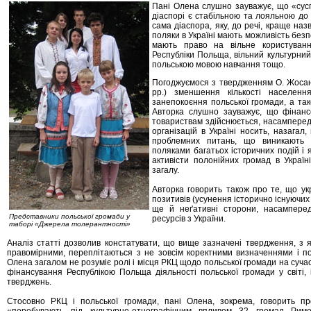
Пані Олена слушно зауважує, що «суспі
діаспорі є стабільною та лояльною до 
сама діаспора, яку, до речі, краще на
поляки в Україні мають можливість без
мають право на вільне користуван
Республіки Польща, вільний культурний
польською мовою навчання тощо.
Погоджуємося з твердженням О. Жосан
рр.) зменшення кількості населен
занепокоєння польської громади, а так
Авторка слушно зауважує, що фінанс
товариствам здійснюється, насампере
організацій в Україні носить, назагал
проблемних питань, що виникають в
поляками багатьох історичних подій і 
активісти полонійних громад в Украї
загалу.
Авторка говорить також про те, що укр
позитивів (усунення історично існуючих
ще й неґативні сторони, насамперед
Представники польської громади у
ресурсів з України.
таборі «Джерела толерантності»
Аналіз статті дозволив констатувати, що вище зазначені твердження, з як
правомірними, переплітаються з не зовсім коректними визначеннями і по
Олена загалом не розуміє ролі і місця РКЦ щодо польської громади на сучас
фінансування Республікою Польща діяльності польської громади у світі, 
тверджень.
Стосовно РКЦ і польської громади, пані Олена, зокрема, говорить пр