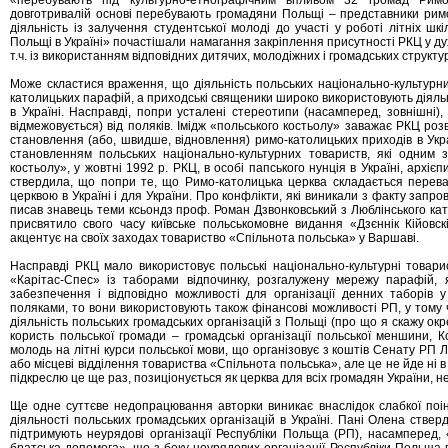
«перебувають під культурно-етнографічним впливом 32 громад Римо-
довготривалій основі перебувають громадяни Польщі – представники римо
діяльність із залучення студентської молоді до участі у роботі літніх шк
Польщі в Україні» почастішали намагання закріплення присутності РКЦ у ду
т.ч. із використанням відповідних дитячих, молодіжних і громадських структу
Може скластися враження, що діяльність польських національно-культурн
католицьких парафій, а приходські священики широко використовують діяльн
в Україні. Насправді, попри усталені стереотипи (насамперед, зовнішні),
відмежовується) від поляків. Імідж «польського костьолу» заважає РКЦ розв
становлення (або, швидше, відновлення) римо-католицьких приходів в Украї
становленням польських національно-культурних товариств, які одним з
костьолу», у жовтні 1992 р. РКЦ, в особі папського нунція в Україні, архі
ствердила, що попри те, що Римо-католицька церква складається переваж
церквою в Україні і для України. Про конфлікти, які виникали з факту запро
писав знавець теми ксьондз проф. Роман Дзвонковський з Люблінського кат
присвятило свого часу київське польськомовне видання «Дзєннік Кійовск
акцентує на своїх заходах товариство «Спільнота польська» у Варшаві.
Насправді РКЦ мало використовує польські національно-культурні товари
«Карітас-Спес» із таборами відпочинку, розгалужену мережу парафій, я
забезпечення і відповідно можливості для організації денних таборів у
поляками, то вони використовують також фінансові можливості РП, у тому 
діяльність польських громадських організацій з Польщі (про що я скажу окре
користь польської громади – громадські організації польської меншини, К
молодь на літні курси польської мови, що організовує з коштів Сенату РП Л
або місцеві відділення товариства «Спільнота польська», але це не йде ні
підкреслю це ще раз, позиціонується як церква для всіх громадян України, н
Ще одне суттєве недопрацювання авторки виникає внаслідок слабкої п
діяльності польських громадських організацій в Україні. Пані Олена ствер
підтримують неурядові організації Республіки Польща (РП), насамперед,