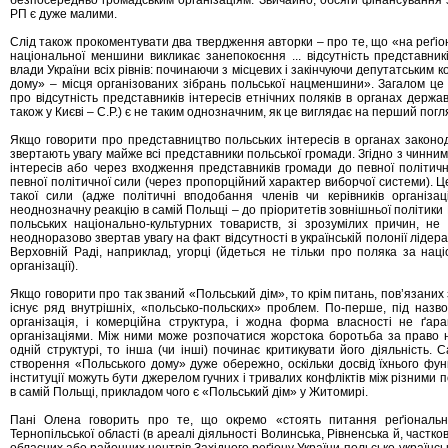
безпосередньо громадським організаціям. Звичайно, обсяги фінансування з
РП є дуже малими.
Слід також прокоментувати два твердження авторки – про те, що «на реґіон
національної меншини викликає занепокоєння ... відсутність представникі
влади України всіх рівнів: починаючи з місцевих і закінчуючи депутатським 
дому» – місця організованих зібрань польської нацменшини». Загалом це
про відсутність представників інтересів етнічних поляків в органах держа
також у Києві – С.Р.) є не таким однозначним, як це виглядає на перший погл
Якщо говорити про представництво польських інтересів в органах законод
звертають увагу майже всі представники польської громади. Згідно з чинн
інтересів або через входження представників громади до певної політич
певної політичної сили (через пропорційний характер виборчої системи). 
такої сили (адже політичні вподобання членів чи керівників організац
неоднозначну реакцію в самій Польщі – до пріоритетів зовнішньої політики
польських національно-культурних товариств, зі зрозумілих причин, не в
неодноразово звертав увагу на факт відсутності в українській полонії лідера 
Верховній Раді, наприклад, угорці (йдеться не тільки про поляка за наці
організації).
Якщо говорити про так званий «Польський дім», то крім питань, пов’язаних 
існує ряд внутрішніх, «польсько-польских» проблем. По-перше, під назв
організація, і комерційна структура, і жодна форма власності не ґар
організаціями. Між ними може розпочатися жорстока боротьба за право 
одній структурі, то інша (чи інші) починає критикувати його діяльність.
створення «Польського дому» дуже обережно, оскільки досвід їхнього функ
інституції можуть бути джерелом гучних і тривалих конфліктів між різними 
в самій Польщі, прикладом чого є «Польський дім» у Житомирі.
Пані Олена говорить про те, що окремо «стоять питання реґіонально
Тернопільської області (в ареалі діяльності Волинська, Рівненська й, частко