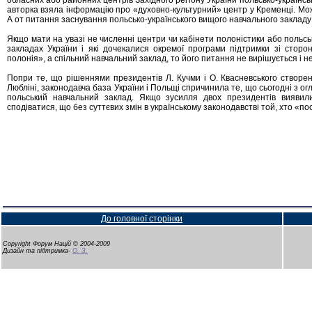
обласних або районних центрів Західного реґіону України польсько-українсь
авторка взяла інформацію про «духовно-культурний» центр у Кременці. Мо
А от питання заснування польсько-українського вищого навчального закладу н
Якщо мати на увазі не численні центри чи кабінети полоністики або польськ
закладах України і які дочекалися окремої програми підтримки зі сто
полонія», а спільний навчальний заклад, то його питання не вирішується і не
Попри те, що рішеннями президентів Л. Кучми і О. Квасневського створено
Любліні, законодавча база України і Польщі спричинила те, що сьогодні з огл
польський навчальний заклад. Якщо зусилля двох президентів виявил
сподіватися, що без суттєвих змін в українському законодавстві той, хто «по
До головної сторінки
Copyright Форум Націй © 2004-2009
Дизайн та підтримка-
О. З.