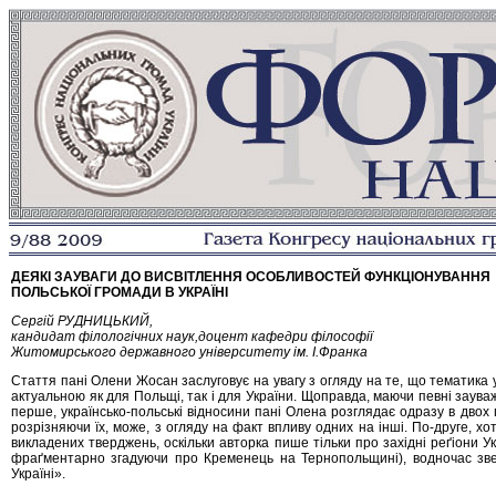
ДЕЯКІ ЗАУВАГИ ДО ВИСВІТЛЕННЯ ОСОБЛИВОСТЕЙ ФУНКЦІОНУВАННЯ
ПОЛЬСЬКОЇ ГРОМАДИ В УКРАЇНІ
Сергій РУДНИЦЬКИЙ,
кандидат філологічних наук,доцент кафедри філософії
Житомирського державного університету ім. І.Франка
Стаття пані Олени Жосан заслуговує на увагу з огляду на те, що тематика у
актуальною як для Польщі, так і для України. Щоправда, маючи певні зауваж
перше, українсько-польські відносини пані Олена розглядає одразу в двох 
розрізняючи їх, може, з огляду на факт впливу одних на інші. По-друге, хо
викладених тверджень, оскільки авторка пише тільки про західні реґіони Ук
фраґментарно згадуючи про Кременець на Тернопольщині), водночас звер
Україні».