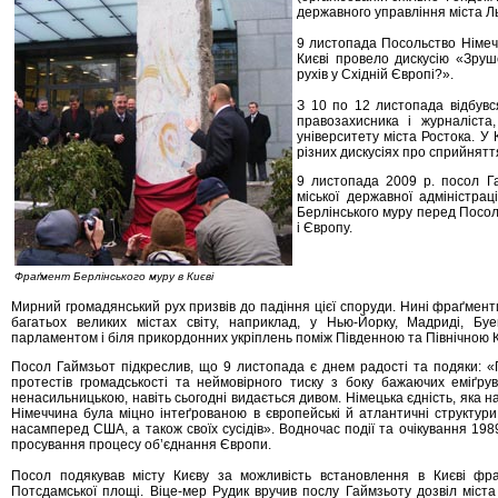
державного управління міста Ль
9 листопада Посольство Німечч
Києві провело дискусію «Зруш
рухів у Східній Європі?».
З 10 по 12 листопада відбувс
правозахисника і журналіста
університету міста Ростока. У 
різних дискусіях про сприйняття
9 листопада 2009 р. посол Га
міської державної адміністра
Берлінського муру перед Посол
і Європу.
Фраґмент Берлінського муру в Києві
Мирний громадянський рух призвів до падіння цієї споруди. Нині фраґмент
багатьох великих містах світу, наприклад, у Нью-Йорку, Мадриді, Бу
парламентом і біля прикордонних укріплень поміж Південною та Північною 
Посол Гаймзьот підкреслив, що 9 листопада є днем радості та подяки: 
протестів громадськості та неймовірного тиску з боку бажаючих еміґр
ненасильницькою, навіть сьогодні видається дивом. Німецька єдність, яка 
Німеччина була міцно інтеґрованою в європейські й атлантичні структури 
насамперед США, а також своїх сусідів». Водночас події та очікування 19
просування процесу об’єднання Європи.
Посол подякував місту Києву за можливість встановлення в Києві фра
Потсдамської площі. Віце-мер Рудик вручив послу Гаймзьоту дозвіл міст