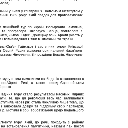
вова).
ини у Києві у співпраці з Польським інститутом у
ення 1989 року: який спадок для правозахисних
я лекційний тур по Україні Вольфганга Темпліна,
, та професора Ніколауса Верца, політолога з
Києві, Львові, Одесі, Донецьку вони брали участь у
 і вплив падіння Стіни в Німеччині та Україні.
нс-Юрґен Гаймзьот і заступник голови Київської
ції Сергій Рудик відкрили оригінальний фраґмент
ьством Німеччини. Він розділяв Берлін, Німеччину
и муру стали символами свободи. Їх встановлено в
енос-Айресі, Ризі, а також перед Європейським
Кореєю.
«Падіння муру стало результатом масових, мирних
увати. Те, що ця революція весь час залишалася
наступила через рік, стала можливою лише тому, що
і завоювала довіру та підтримку своїх партнерів,
89 р. містили в собі зобов’язання щодо подальшого
ґменту муру, який, до речі, походить з району
а на встановлення пам’ятника, навзаєм пан посол