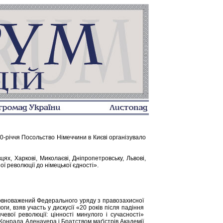
20-річчя Посольство Німеччини в Києві організувало
цях, Харкові, Миколаєві, Дніпропетровську, Львові,
ї революції до німецької єдності».
овноважений Федерального уряду з правозахисної
ги, взяв участь у дискусії «20 років після падіння
чевої революції: цінності минулого і сучасності»
Конрада Аденауера і Братством маґістрів Академії