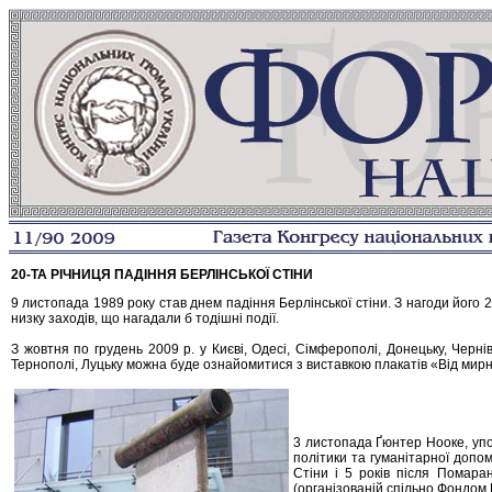
20-ТА РІЧНИЦЯ ПАДІННЯ БЕРЛІНСЬКОЇ СТІНИ
9 листопада 1989 року став днем падіння Берлінської стіни. З нагоди його 
низку заходів, що нагадали б тодішні події.
З жовтня по грудень 2009 р. у Києві, Одесі, Сімферополі, Донецьку, Чернів
Тернополі, Луцьку можна буде ознайомитися з виставкою плакатів «Від мирно
3 листопада Ґюнтер Нооке, уп
політики та гуманітарної допомо
Стіни і 5 років після Помаран
(організованій спільно Фондом 