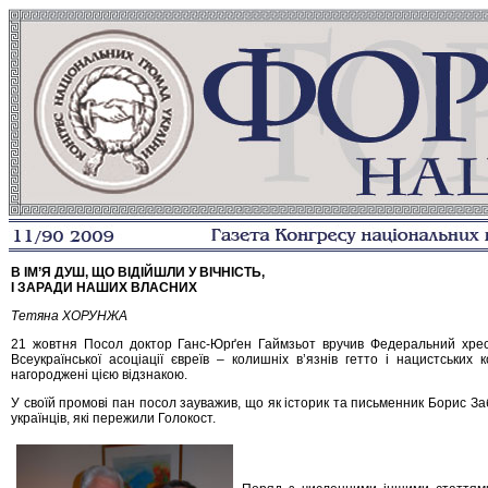
В ІМ’Я ДУШ, ЩО ВІДІЙШЛИ У ВІЧНІСТЬ,
І ЗАРАДИ НАШИХ ВЛАСНИХ
Тетяна ХОРУНЖА
21 жовтня Посол доктор Ганс-Юрґен Гаймзьот вручив Федеральний хрест
Всеукраїнської асоціації євреїв – колишніх в’язнів гетто і нацистських
нагороджені цією відзнакою.
У своїй промові пан посол зауважив, що як історик та письменник Борис З
українців, які пережили Голокост.