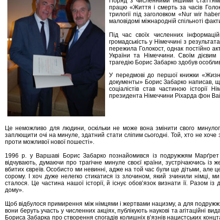
Поряд з численними іншими статтями
працю «Життя і смерть за часів Голо
трилогії під заголовком «Nur wir hab
маловідомі міжнародній спільноті факти
Під час своїх численних інформаці
громадськість у Німеччині з результата
пережила Голокост, однак постійно ак
України та Німеччини. Своїм дієвим
трагедію Борис Забарко здобув особливі
У передмові до першої книжки «Жизн
документы» Борис Забарко написав, що
соціалістів став частиною історії 
президента Німеччини Ріхарда фон Ва
Це неможливо для людини, оскільки не може вона змінити свого минулог
заплющити очі на минуле, здатний стати сліпим сьогодні. Той, хто не хоче 
проти можливої нової пошесті».
1996 р. у Варшаві Борис Забарко познайомився із подружжям Марґрет
відчувають, думаючи про трагічне минуле своєї країни, зустрічаючись із
вбитих євреїв. Особисто ми невинні, адже на той час були ще дітьми, але ц
сорому. І хоч дуже нелегко стикатися із злочином, який зчинили німці, м
сталося. Це частина нашої історії, й існує обов’язок визнати її. Разом із
дому».
Щоб відбулося примирення між німцями і жертвами нацизму, а для подружжя
вони беруть участь у численних акціях, публікують наукові та агітаційні ви
Бориса Забарка про створення спогадів колишніх в’язнів нацистських концта