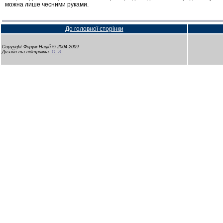
можна лише чесними руками.
До головної сторінки
Copyright Форум Націй © 2004-2009
Дизайн та підтримка-
О. З.