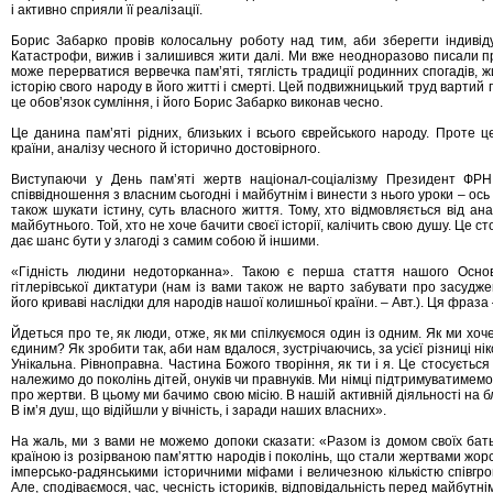
і активно сприяли її реалізації.
Борис Забарко провів колосальну роботу над тим, аби зберегти індивід
Катастрофи, вижив і залишився жити далі. Ми вже неодноразово писали про
може перерватися вервечка пам’яті, тяглість традиції родинних спогадів, жи
історію свого народу в його житті і смерті. Цей подвижницький труд вартий 
це обов’язок сумління, і його Борис Забарко виконав чесно.
Це данина пам’яті рідних, близьких і всього єврейського народу. Проте ц
країни, аналізу чесного й історично достовірного.
Виступаючи у День пам’яті жертв націонал-соціалізму Президент ФР
співвідношення з власним сьогодні і майбутнім і винести з нього уроки – ос
також шукати істину, суть власного життя. Тому, хто відмовляється від а
майбутнього. Той, хто не хоче бачити своєї історії, калічить свою душу. Це с
дає шанс бути у злагоді з самим собою й іншими.
«Гідність людини недоторканна». Такою є перша стаття нашого Основ
гітлерівської диктатури (нам із вами також не варто забувати про засуд
його криваві наслідки для народів нашої колишньої країни. – Авт.). Ця фраза 
Йдеться про те, як люди, отже, як ми спілкуємося один із одним. Як ми хоче
єдиним? Як зробити так, аби нам вдалося, зустрічаючись, за усієї різниці н
Унікальна. Рівноправна. Частина Божого творіння, як ти і я. Це стосується
належимо до поколінь дітей, онуків чи правнуків. Ми німці підтримуватимемо
про жертви. В цьому ми бачимо свою місію. В нашій активній діяльності на б
В ім’я душ, що відійшли у вічність, і заради наших власних».
На жаль, ми з вами не можемо допоки сказати: «Разом із домом своїх бать
країною із розірваною пам’яттю народів і поколінь, що стали жертвами жор
імперсько-радянськими історичними міфами і величезною кількістю співгро
Але, сподіваємося, час, чесність істориків, відповідальність перед майбутні