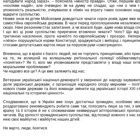
нагодувати народ зараз», – пояснила «міністр правди». Отже, першим кро
«носіями надій», але очевидно їм на думку не спадає, що «ни о чем 
упокоєність реальністю, очікуваною в обмін на втрату таких основних на
відкрите суспільство.
Невже знов як дітям Мойсеєвим доведеться чекати сорок років, адже вже м
самостійна європейська держава. В часи перед проголошенням незалежност
скоро. Нині резонним стає запитання, а чи взагалі буде, адже нова влада с
І що всі ці роки суспільство приречене втомлено чекати? Чого? Що від
третиною населення, проте начебто по-європейському і прозоро. Непере
«лёгко» порушуються норми Конституції, зраджуються і виборці, і принципи,
стосами депутатських карток лише за порухом руки «смотрящего».
Впевнена, що в країні є багато людей, які не торгують принципами, або при
на те, як колишній на колишньому реґіональної селекції обійматимуть
«понятия»? Як ті, кого ми уповноважили представляти у владі наші інт
моральними проблемами?
Чи надовго все це? А це вже залежить від нас.
Ветерани української націонал-демократії у зверненні до народу зауважили
доля української держави, є організація народного опору мирними – по
нового глави держави та його команди змінити хід української історії ХХІ с
національні та історичні цінності».
Сподіваємося, що в Україні вже існує достатньо громадян, особливо мол
роздратовано рекомендують робити саме так, голосують лише за тих, з ки
країну та її історію й не є споживачами невмирущої агітпропівської пропа
читачів. Від зрілості громадянського суспільства, від позиції кожного з нас 
нею своє майбутнє і майбутнє наших дітей.
Не варто, люди, боятися.