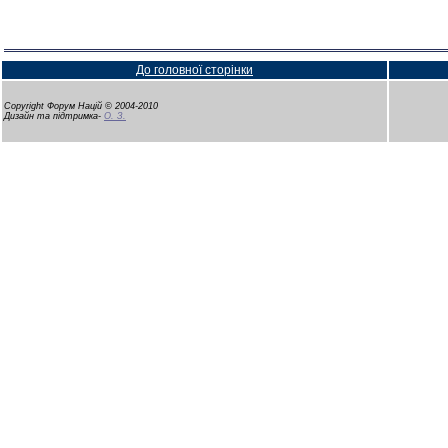
До головної сторінки
Copyright Форум Націй © 2004-2010
Дизайн та підтримка-
О. З.