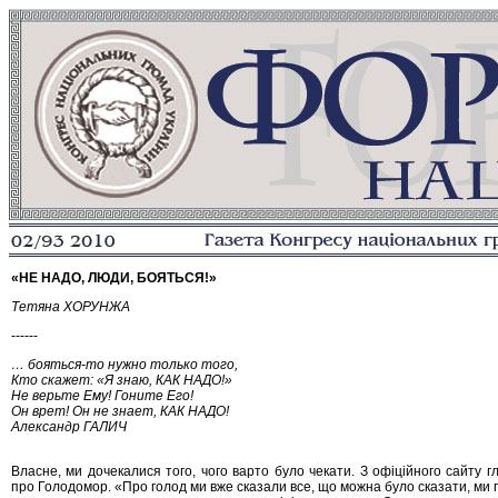
«НЕ НАДО, ЛЮДИ, БОЯТЬСЯ!»
Тетяна ХОРУНЖА
------
… бояться-то нужно только того,
Кто скажет: «Я знаю, КАК НАДО!»
Не верьте Ему! Гоните Его!
Он врет! Он не знает, КАК НАДО!
Александр ГАЛИЧ
Власне, ми дочекалися того, чого варто було чекати. З офіційного сайту 
про Голодомор. «Про голод ми вже сказали все, що можна було сказати, ми