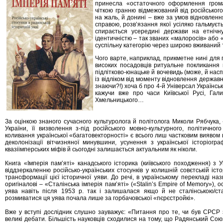
принесла «остаточного оформлення грома
чіткою гранню відмежований від російського
на жаль, й донині – вже за умов відновлен
справою, розв’язання якої усіляко гальмує
спирається усередині держави на етнічн
ідентичністю – так званих «малоросів» або
суспільну категорію через широко вживаний 
Чого варте, наприклад, прикметне нині для п
високих посадовців ритуальне покликання н
підлітково-юнацьке й вочевидь (може, й насп
із відліком від моменту відновлення держав
знаючи?!) хоча б про 4-й Універсал Українсь
кажучи вже про часи Київської Русі, Гал
Хмельницького…
За оцінкою знаного сучасного культуролога й політолога Миколи Рябчука
України, її визволення з-під російського мовно-культурного, політичног
коливання української «багатовекторності» є всього лиш частковим виявом ц
деколонізації вітчизняної минувшини, усунення з української історіогра
квазіімперських міфів й сьогодні залишається актуальним як ніколи.
Книга «Імперія пам’яті» канадського історика (київського походження) з 
віддзеркаленню російсько-українських стосунків у колишній совєтській іс
трансформації цієї історичної уяви. До речі, в українському перекладі н
оригіналові – «Сталінська імперія пам’яті» («Stalin’s Empire of Memory»), 
уява навіть після 1953 р. так і залишалася якщо й не сталінською/ста
розмиватися ця уява почала лише за горбачовської «пєрєстройкі».
Вже у вступі дослідник слушно зауважує: «Питання про те, чи був СРСР за
великі дебати. Більшість науковців сходилися на тому, що Радянський Сою