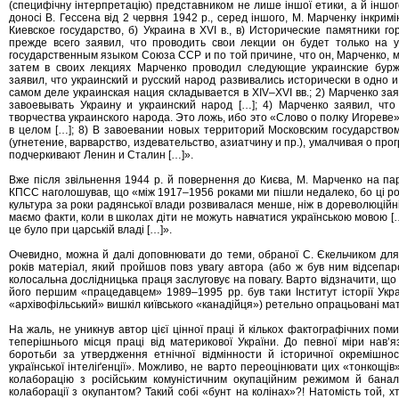
(специфічну інтерпретацію) представником не лише іншої етики, а й іншог
доносі В. Гессена від 2 червня 1942 р., серед іншого, М. Марченку інкри
Киевское государство, б) Украина в ХVI в., в) Исторические памятники го
прежде всего заявил, что проводить свои лекции он будет только на у
государственным языком Союза ССР и по той причине, что он, Марченко, м
затем в своих лекциях Марченко проводил следующие украинские бурж
заявил, что украинский и русский народ развивались исторически в одно и то
самом деле украинская нация складывается в ХIV–ХVI вв.; 2) Марченко зая
завоевывать Украину и украинский народ […]; 4) Марченко заявил, чт
творчества украинского народа. Это ложь, ибо это «Слово о полку Игореве
в целом […]; 8) В завоевании новых территорий Московским государств
(угнетение, варварство, издевательство, азиатчину и пр.), умалчивая о про
подчеркивают Ленин и Сталин […]».
Вже після звільнення 1944 р. й повернення до Києва, М. Марченко на парт
КПСС наголошував, що «між 1917–1956 роками ми пішли недалеко, бо ці роки
культура за роки радянської влади розвивалася менше, ніж в дореволюційні
маємо факти, коли в школах діти не можуть навчатися українською мовою [
це було при царській владі […]».
Очевидно, можна й далі доповнювати до теми, обраної С. Єкельчиком дл
років матеріал, який пройшов повз увагу автора (або ж був ним відсепаро
колосальна дослідницька праця заслуговує на повагу. Варто відзначити, що
його першим «працедавцем» 1989–1995 рр. був таки Інститут історії Укр
«архівофільський» вишкіл київського «канадійця») ретельно опрацьовані мате
На жаль, не уникнув автор цієї цінної праці й кількох фактографічних поми
теперішнього місця праці від материкової України. До певної міри нав
боротьби за утвердження етнічної відмінности й історичної окремішнос
української інтеліґенції». Можливо, не варто переоцінювати цих «тонкощів»
колаборацію з російським комуністичним окупаційним режимом й банал
колаборації з окупантом? Такий собі «бунт на колінах»?! Натомість той, 