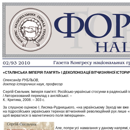
«СТАЛІНСЬКА ІМПЕРІЯ ПAМ’ЯТІ» І ДЕКОЛОНІЗАЦІЇ ВІТЧИЗНЯНОЇ ІСТО
Олександр РУБЛЬОВ,
доктор історичних наук, професор
Сергій Єкельчик. Імперія пам’яті: Російсько-українські стосунки в радянській і
/ Авторизований переклад з англійської. –
К.: Критика, 2008. – 303 с.
За слушною оцінкою І. Лисяка-Рудницького, «на українському Заході ми вже
на підросійських українських теренах вітчизняний революційний рух лише «
щоб вирватися із магнетичного поля імперщини».
Але, попри усі намагання у даному напрямі,