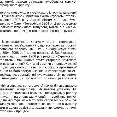
арченко), завжди зазнавав голобельної критики
іографічного фронту».
го «маневру» для українського історика за імперії
 Грушевського «Звичайна схема «русскої» історії й
 вересні 1903 р. у Львові, цілком леґально було
аному у Санкт-Петербурзі 1904 р. Цією розвідкою
раґмент історичного минулого, включно з часами
» вважали органічною складовою «ісконно русскаго
історіографічного дискурсу стаття тогочасного
днання чи возз’єднання?», що всупереч авторській
ологічного апарату ЦК КПУ й з боку «слухняних»
ь 2004–2008 рр.), що ця розвідка М. Брайчевського
увати, що 5 липня 1966 р. у редакції «Українського
орінковий машинопис статті старшого наукового
и возз’єднання? Критичні замітки з приводу однієї
підготував його у травні того ж року за проханням/
 Дубини та його заступника члена-кореспондента АН
невиразних здогадів, які нуртували у вітчизняному
знаходили (із зрозумілих причин) реалізації в
інфільтрованих до історичної науки більшовицьким
чизняної історіографії. Як патріот установи, М.
 р. «Про політичні помилки і незадовільну роботу
й науці, – наголошував учений, – особливо прикрі
дянської України – Інституту історії АН УРСР – був
ладах утворилася ненормальна обстановка диктату
ики піддали ревізії ряд засадничих формул, у тому
історичний процес».