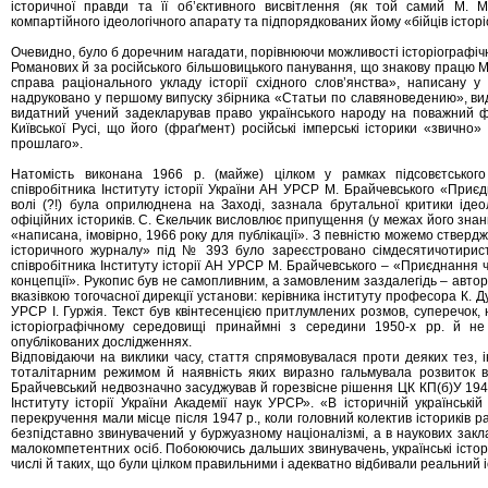
історичної правди та її об’єктивного висвітлення (як той самий М. М
компартійного ідеологічного апарату та підпорядкованих йому «бійців істор
Очевидно, було б доречним нагадати, порівнюючи можливості історіографічно
Романових й за російського більшовицького панування, що знакову працю М.
справа раціонального укладу історії східного слов’янства», написану у
надруковано у першому випуску збірника «Статьи по славяноведению», вид
видатний учений задекларував право українського народу на поважний ф
Київської Русі, що його (фраґмент) російські імперські історики «звично
прошлаго».
Натомість виконана 1966 р. (майже) цілком у рамках підсовєтського 
співробітника Інституту історії України АН УРСР М. Брайчевського «Приє
волі (?!) була оприлюднена на Заході, зазнала брутальної критики іде
офіційних істориків. С. Єкельчик висловлює припущення (у межах його знан
«написана, імовірно, 1966 року для публікації». З певністю можемо ствердж
історичного журналу» під № 393 було зареєстровано сімдесятичотирист
співробітника Інституту історії АН УРСР М. Брайчевського – «Приєднання ч
концепції». Рукопис був не самопливним, а замовленим заздалегідь – автор 
вказівкою тогочасної дирекції установи: керівника інституту професора К.
УРСР І. Гуржія. Текст був квінтесенцією притлумлених розмов, суперечок, 
історіографічному середовищі принаймні з середини 1950-х рр. й не 
опублікованих дослідженнях.
Відповідаючи на виклики часу, стаття спрямовувалася проти деяких тез, 
тоталітарним режимом й наявність яких виразно гальмувала розвиток віт
Брайчевський недвозначно засуджував й горезвісне рішення ЦК КП(б)У 1947
Інституту історії України Академії наук УРСР». «В історичній українські
перекручення мали місце після 1947 р., коли головний колектив істориків ра
безпідставно звинувачений у буржуазному націоналізмі, а в наукових зак
малокомпетентних осіб. Побоюючись дальших звинувачень, українські істор
числі й таких, що були цілком правильними і адекватно відбивали реальний 