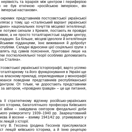
нерівність та ієрархія між центром і периферією
 не був етнічною «російською імперією», він
і імперські настанови».
кремих представників постсовєтської української
лягає у тому, що «сталінський варіант української
их» національних почуттів місцевої інтелігенції.
те потужні сигнали з Кремля, постають як провідні
сквою, а не просто тоталітаристські задуми центру,
адщин. Ба більше, місцеві ідеологи й інтеліґенція
йськими підданцями, їхнє виживання й добробут
спубліки. Складні відносини цієї соціяльної групи з
авлять під сумнів пояснення, ґрунтовані лише на
утки постколоніяльної теорії особливо допомагають
 за Сталіна».
овєтської української історіографії, варто усіляко
тоталітаризму та його функціонування в Україні ще
 на власному прикладі, оприлюднивши у монографії
нюанси поведінки представників республіканської
 Центром. От тільки, чи доростають представники
 за автором, «провідних гравців» – це ще питання,
 її стратегічному відтинку російсько-українських
ого історика, багатолітнього професора Київського
ої війни – завідувача сектором феодальної доби
ського університету 1939–1940 рр. Заарештований
иєва й восени – взимку 1941/42 рр. утримувався у
 лекцій з історії.
тету В. Гессена (родина Гессенів прислужилася
іст лекцій київського історика, а й їхню рецепцію