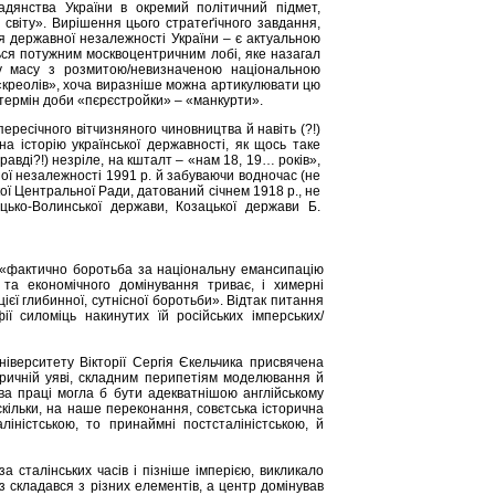
дянства України в окремий політичний підмет,
 світу». Вирішення цього стратеґічного завдання,
ня державної незалежності України – є актуальною
ться потужним москвоцентричним лобі, яке назагал
у масу з розмитою/невизначеною національною
 «креолів», хоча виразніше можна артикулювати цю
термін доби «пєрєстройки» – «манкурти».
ересічного вітчизняного чиновництва й навіть (?!)
а історію української державності, як щось таке
равді?!) незріле, на кшталт – «нам 18, 19… років»,
ної незалежності 1991 р. й забуваючи водночас (не
кої Центральної Ради, датований січнем 1918 р., не
ицько-Волинської держави, Козацької держави Б.
, «фактично боротьба за національну емансипацію
о та економічного домінування триває, і химерні
ієї глибинної, сутнісної боротьби». Відтак питання
фії силоміць накинутих їй російських імперських/
Університету Вікторії Сергія Єкельчика присвячена
торичній уяві, складним перипетіям моделювання й
азва праці могла б бути адекватнішою англійському
оскільки, на наше переконання, совєтська історична
ліністською, то принаймні постсталіністською, й
 сталінських часів і пізніше імперією, викликало
з складався з різних елементів, а центр домінував