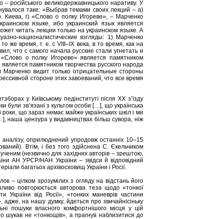
о – російського великодержавницького наративу. У
мінувалося таке: «Выбрав темами своих лекций – а)
р. Киева, г) «Слово о полку Игореве», – Марченко
краинском языке, ибо украинский язык является
ожет читать лекции только на украинском языке. А
уазно-националистические взгляды: 1) Марченко
 же время, т. е. с VIII–IХ века, в то время, как на
вил, что с самого начала русские стали угнетать и
о «Слово о полку Игореве» является памятником
» является памятником творчества русского народа
ом Марченко видит только отрицательные стороны
грессивной стороне этих завоеваний, что все время
зборах у Київському педінституті після ХХ з’їзду
 були зв’язані з культом особи […], що українська
 роки, що зараз немає майже українських шкіл і ми
…], наша цензура у видавництвах більш сувора, ніж
я аналізу, оприлюднений упродовж останніх 10–15
ваний). Втім, і без того здійснена С. Єкельчиком
 ученим (незвично для західних авторів – зрештою,
аїни АН УРСР/НАН України – звідси й відповідний
ріали багатьох архівосховищ України і Росії.
лок – цілком зрозумілих з огляду на відстань його
’язливо повторюється авторова теза щодо «тонкої
ти України від Росії», «тонких маневрів частини
, адже, на нашу думку, йдеться про звичайнісіньку
ьні пошуки власного комфортнішого місця у цій
хто шукав не «тонкощів», а прагнув наблизитися до