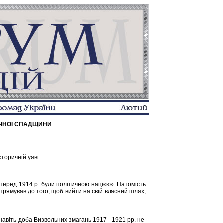
РИЧНОЇ СПАДЩИНИ
сторичній уяві
 перед 1914 р. були політичною нацією». Натомість
прямував до того, щоб вийти на свій власний шлях,
 навіть доба Визвольних змагань 1917– 1921 рр. не