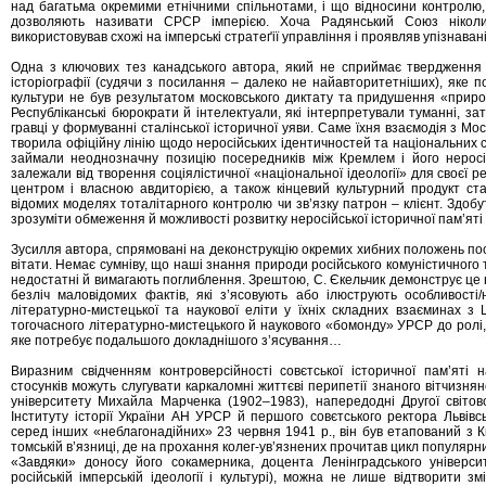
над багатьма окремими етнічними спільнотами, і що відносини контролю, 
дозволяють називати СРСР імперією. Хоча Радянський Союз ніколи
використовував схожі на імперські стратеґії управління і проявляв упізнаван
Одна з ключових тез канадського автора, який не сприймає твердження о
історіографії (судячи з посилання – далеко не найавторитетніших), яке по
культури не був результатом московського диктату та придушення «природн
Республіканські бюрократи й інтелектуали, які інтерпретували туманні, за
гравці у формуванні сталінської історичної уяви. Саме їхня взаємодія з Мо
творила офіційну лінію щодо неросійських ідентичностей та національних сп
займали неоднозначну позицію посередників між Кремлем і його неросі
залежали від творення соціялістичної «національної ідеології» для своєї ре
центром і власною авдиторією, а також кінцевий культурний продукт ст
відомих моделях тоталітарного контролю чи зв’язку патрон – клієнт. Здоб
зрозуміти обмеження й можливості розвитку неросійської історичної пам’яті
Зусилля автора, спрямовані на деконструкцію окремих хибних положень постс
вітати. Немає сумніву, що наші знання природи російського комуністичного 
недостатні й вимагають поглиблення. Зрештою, С. Єкельчик демонструє це
безліч маловідомих фактів, які з’ясовують або ілюструють особливості/
літературно-мистецької та наукової еліти у їхніх складних взаєминах з
тогочасного літературно-мистецького й наукового «бомонду» УРСР до ролі,
яке потребує подальшого докладнішого з’ясування…
Виразним свідченням контроверсійності совєтської історичної пам’яті на
стосунків можуть слугувати каркаломні життєві перипетії знаного вітчизнян
університету Михайла Марченка (1902–1983), напередодні Другої світов
Інституту історії України АН УРСР й першого совєтського ректора Львів
серед інших «неблагонадійних» 23 червня 1941 р., він був етапований з К
томській в’язниці, де на прохання колег-ув’язнених прочитав цикл популярних
«Завдяки» доносу його сокамерника, доцента Ленінградського універси
російській імперській ідеології і культурі), можна не лише відтворити зм