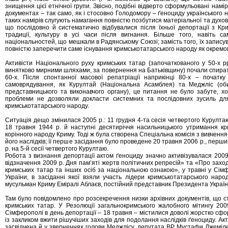
знищення цієї етнічної групи. Звісно, подібні відверто сформульовані намі
документах – так само, як і стосовно Голодомору – ґеноциду українського
таких намірів слугують намагання повністю позбутися матеріальної та духов
що послідовно й систематично відбувалися після їхньої депортації з Кр
традиції, культуру в усі часи після вигнання. Більше того, навіть с
національностей, що мешкали в Радянському Союзі; замість того, їх запису
повністю заперечити саме існування кримськотатарського народу як окремог
Активісти Національного руху кримських татар (започаткованого у 50-х р
винятково мирними шляхами, за повернення на Батьківщину) почали спират
60-х. Після спонтанної масової репатріації наприкінці 80-х – початк
самоврядування, як Курултай (Національна Асамблея) та Меджліс (об
представницького та виконавчого органу), це питання не було забуте, хоч
проблеми не дозволяли докласти системних та послідовних зусиль для 
кримськотатарського народу.
Ситуація дещо змінилася 2005 р.: 11 грудня 4-та сесія четвертого Курулт
18 травня 1944 р. й наступні десятиріччя насильницького утримання кр
корінного народу Криму. Тоді ж була створена Спеціальна комісія з вивченн
його наслідків; її перше засідання було проведене 20 травня 2006 р., перш
р. на 5-й сесії четвертого Курултаю.
Робота з визнання депортації актом ґеноциду значно активізувалася 2009
відзначення 2009 р. Дня пам’яті жертв політичних репресій» та «Про заход
кримських татар та інших осіб за національною ознакою», у травні у Сім
України, в засіданні якої взяли участь лідери кримськотатарського на
мусульман Криму Еміралі Аблаєв, постійний представник Президента Україн
Там було повідомлено про розсекречення низки архівних документів, що с
кримських татар. У Резолюції загальнокримського жалобного мітингу 200
Сімферополі в день депортації – 18 травня – містилися доволі жорстко сфо
із закликом вжити рішучіших заходів для подолання наслідків ґеноциду. Ак
засвідчена й у зверненнях голови Меджлісу, депутата ВР Мустафи Джемілє