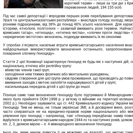
короткий термін – лише за три дні з Кр
перевезення людей, 194 155 осіб.
Під час самої депортації і впродовж перших років перебування депортова
Уралі та центральноазіатських республіках – внаслідок голоду, холоду, хво
різними підрахунками, від 38% до понад 46% усього населення. Для характ
історики, етнологи, політологи – зазвичай вживають різні терміни. Найчаст
кримських татар», «етноцид», «етнічна чистка», «злочин проти людства» 
«юридичною чистотою» визначень, подекуди вживають їх як синоніми.
У спробах з’ясувати, наскільки втрати кримськотатарського населення внас
найдоцільніше використовувати визначення останнього, запропонован
покарання злочину ґеноциду».
Стаття 2 цієї Конвенції характеризує ґеноцид як будь-які з наступних дій, 
національну, етнічну або релігійну групу:
· вбивство членів такої груп;
· заподіяння ним тяжких фізичних або ментальних ушкоджень;
· свідоме створення для цієї групи умов проживання, що призводять до повн
· вживання заходів з метою запобігти народжуваності дітей у групі;
· насильницька передача дітей з цієї групи до іншої.
Пізніше саме таке визначення ґеноциду було підтримано й Міжнародним 
якого було прийняте ООН 1998 р. у зв’язку із війнами на території колишн
2002 р.). Необхідно зауважити, що ст. 442 Кримінального кодексу України
ґеноциду. Тим не менш, не тільки українські ЗМІ, а й досвідчені вчені, ро
часто спираються не на юридично-правові норми національного або між
уявлення про геноцид – наприклад, такі: «ґеноцид передбачає намір повн
відбулося з кримськотатарським народом 1944-го та наступних років, цілком
пп. 2, 3, деякою мірою – п. 4 міжнародного визначення ґеноциду.
Інша річ, яким чином довести (і чи можливо це взагалі), що метою таки