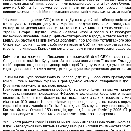
підтримані аналоґічними зверненнями народного депутата Григорія Омельче
доручив СБУ та Генпрокуратурі розглянути питання про порушення відп
першим кроком до офіційного визнання депортації кримських татар актом ґ
14 липня, за ініціативи СБУ, в Києві відбувся круглий стіл «Депортація кри
взяли участь народні депутати України, представники СБУ, громадських
експертів та дослідників. Заступник голови СБУ Микола Герасименко п
України Віктора Ющенка Служба безпеки України разом з Генпрокурату
незаконних виселень 1944 р. кримськотатарського народу, а також болгар, ві
Криму. Збираються та вивчаються документи про злочини тоталітарного реж
Очікується, що на підставі здобутих матеріалів СБУ та Генпрокуратура на
виселенню «народів Криму» відповідно до норм вітчизняного законодавства
Крім того, на доручення Президента в кримській філії СБУ створена спе
Спеціальною комісією Курултаю. За словами заступника її голови Ельвед
копій перших свідчень про депортацію, щоб їх долучили як документи, що
свідків депортації. Як ми знаємо, ця слідча група вже розпочала доволі акт
Таким чином було започатковано безпрецедентну – особливо враховуючи 
комісії Служби безпеки України з громадською комісією, створеною й дос
Курултаєм кримськотатарського народу.
Ґрунтовний звіт, що охоплював роботу Спеціальної Комісії за майже триріч
був представлений Ельведіном Чубаровим делегатам Курултаю 5 грудня
працюють безоплатно, фактично на громадських засадах, вражають. Ними
містяться 610 листів із розповідями про спецоперацію по насильницько
моральні втрати членів своїх сімей та рідних. Більшу частину цих спогад
Как это было». Останні 150 спогадів, що надійшли до Комісії у 2006–07 р
архівних документів, зібраних членом Комісії Гульнарою Бекіровою.
Успішності роботи Комісії заважає низка чинників переважно політичного т
й досі неврегульованих питань законодавчої реабілітації кримськотатарсько
народу (а не просто однієї з численних «національних меншин» України).