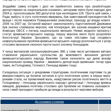
Згадаймо сумну історію і досі не прийнятого закону про реабілітацію
депортованих за національною ознакою», авторами якого були народні деп
2004 р. проголосували 380 депутатів при необхідних 226. Проте цей закон,
Ради, мабуть із суто політичних міркувань, був заветований президентом Л
краще і після перемоги Помаранчевої революції, приходу до влади нового
2006 та 2007 рр. Останній варіант законопроекту, підготовлений Державни
був значно слабкішою версією, ніж попередня; він зазнав нищівної критик
Комісару ОБСЄ з питань національних меншин. Немає жодного прогресу і
статус кримськотатарського народу, першу версією якого було розробле
Конституції України. Зрозуміло, що за таких обставин годі сподіва
неврегульованих проблем кримськотатарського народу розпочнеться з розр
стосовно визнання скоєного проти нього злочину ґеноцидом.
У низці матеріалів загальноукраїнських ЗМІ, у тому числі цитованих автор
ставлення українського суспільства до можливості визнання депорт
кримськотатарського народу. Важливо також зазначити, що деякі всеукраї
національних громад України – вважають депортацію кримських татар одним
таких, як Голодомор, Голокост, Ґеноцид вірмен тощо.
Складніша ситуація з урядовими структурами, політичними партіями та де
використовують це болюче питання в суто політичних цілях, в першу чергу
роками стала, на превеликий жаль, невід’ємною рисою політичного життя в 
Голодомору – ґеноциду українського народу і депортації – ґеноциду кримс
явищем; державна політика стосовно цих проблем не повинна зазнавати іс
сила і який президент прийшли до влади в результаті чергових виборів.
До головної сторінки
Copyright Форум Націй © 2004-2010