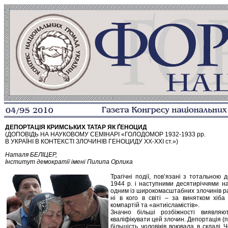
ДЕПОРТАЦІЯ КРИМСЬКИХ ТАТАР ЯК ҐЕНОЦИД
(ДОПОВІДЬ НА НАУКОВОМУ СЕМІНАРІ «ГОЛОДОМОР 1932-1933 рр.
В УКРАЇНІ В КОНТЕКСТІ ЗЛОЧИНІВ ГЕНОЦИДУ ХХ-ХХІ ст.»)
Наталя БЕЛІЦЕР,
Інститут демократії імені Пилипа Орлика
Трагічні події, пов’язані з тотальною
1944 р. і наступними десятиріччями н
одним із широкомасштабних злочинів ра
ні в кого в світі – за винятком хіб
компартій та «антиісламістів».
Значно більші розбіжності виявля
кваліфікувати цей злочин. Депортація (п
більшість чоловіків воювала в складі 