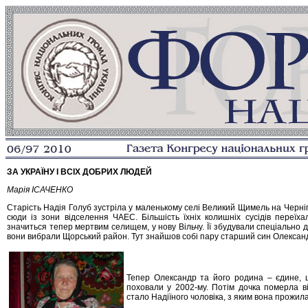
ЗА УКРАЇНУ І ВСІХ ДОБРИХ ЛЮДЕЙ
Марія ІСАЧЕНКО
Старість Надія Голуб зустріла у маленькому селі Великий Щимель на Черні
сюди із зони відселення ЧАЕС. Більшість їхніх колишніх сусідів переїха
значиться тепер мертвим селищем, у нову Вільчу. Її збудували спеціально д
вони вибрали Щорський район. Тут знайшов собі пару старший син Олександ
Тепер Олександр та його родина – єдине, щ
поховали у 2002-му. Потім дочка померла ві
стало Надіїного чоловіка, з яким вона прожил