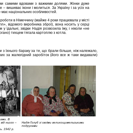
ими самими вдовами з важкими долями. Жінки дуже
 – вишиває ікони і молиться. За Україну і за усіх на
не має національних особливостей.
і роботи в Німеччину (майже 4 роки працювала у місті
hn», відомого виробника зброї), вона носить у серці
 у їдальні, звідки Надія розвозила їжу, і ніколи «не
погано) тихцем тягала картоплю з котла.
и з їхнього бараку за те, що брали більше, ніж належало,
яких за жалюгідний заробіток (його все ж таки видавали)
рами. В
від нього –
Надія Голуб зі своїми великощимельськими
подругами
ь. 1942 р.