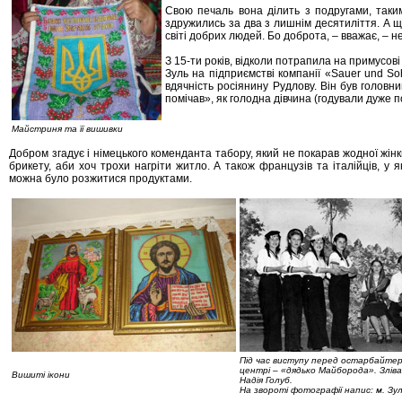
Свою печаль вона ділить з подругами, так
здружились за два з лишнім десятиліття. А ще
світі добрих людей. Бо доброта, – вважає, – 
З 15-ти років, відколи потрапила на примусов
Зуль на підприємстві компанії «Sauer und So
вдячність росіянину Рудлову. Він був головним
помічав», як голодна дівчина (годували дуже 
Майстриня та її вишивки
Добром згадує і німецького коменданта табору, який не покарав жодної жінк
брикету, аби хоч трохи нагріти житло. А також французів та італійців, у 
можна було розжитися продуктами.
Під час виступу перед остарбайте
центрі – «дядько Майборода». Зліва 
Вишиті ікони
Надія Голуб.
На звороті фотографії напис: м. Зул