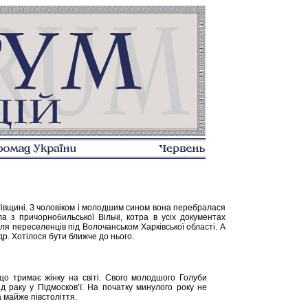
гівщині. З чоловіком і молодшим сином вона перебралася
ла з причорнобильської Вільчі, котра в усіх документах
ля переселенців під Волочанськом Харківської області. А
р. Хотілося бути ближче до нього.
о тримає жінку на світі. Свого молодшого Голуби
д раку у Підмосков’ї. На початку минулого року не
а майже півстоліття.