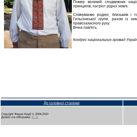
Помер великий сподвижник наці
принципів, патріот рідної землі.
Співчуваємо родині, близьким і 
Гельсінкської групи, разом із н
правозахисного руху.
Вічна пам'ять.
Конґрес національних громад Украї
До головної сторінки
Copyright Форум Націй © 2004-2010
Дизайн та підтримка-
О. З.