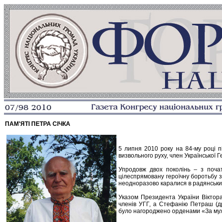
ПАМ'ЯТІ ПЕТРА СІЧКА
5 липня 2010 року на 84-му році п
визвольного руху, член Української Г
Упродовж двох поколінь – з почат
цілеспрямовану героїчну боротьбу з
неодноразово каралися в радянськи
Указом Президента України Віктор
членів УГГ, а Стефанію Петраш (д
було нагороджено орденами «За мужн