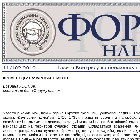
КРЕМЕНЕЦЬ: ЗАЧАРОВАНЕ МІСТО
Богдана КОСТЮК,
спеціально для «Форуму націй»
Уздовж річечки Ічви, поміж горбів і крутих скель, вишукувались садиби, бу
храми, Єзуїтський колеґіум (1715–1735), приватні оселі на пагорбах, 
єврейське і польське кладовища, козацькі могили і навіть ботанічний сад, 
найстаріших на території сучасної України. Складається враження, як
довгою центральною вулицею Кременця, що усі ті садиби, вілли, клад
намагаються вилізти на верхівки пагорбів, відвоювати «верхній простір» у
фортеці Бони – а реалії буття, земля з її садами-городами, пам’ять про ти