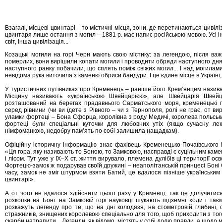
Взагалі, місцеві цвинтарі – то містичні місця, зони, де перетинаються цивіл
цвинтаря лише остання з могил – 1881 р. має напис російською мовою. Усі і
світ, інша цивілізація...
Козацькі могили на горі Черн мають свою містику: за легендою, після важ
померлих, вони вирішили копати могили і проводити обряди наступного дня
наступного ранку побачили, що сплять поміж свіжих могил... І над могилами
невідома рука виточила з каменю обриси бандури. І це єдине місце в Україні,
У туристичних путівниках про Кременець – раніше його Крем’янцем назив
Місцину називають «українською Швейцарією», але Швейцарія Швей
розташований на берегах прадавнього Сарматського моря, кременецькі 
серед рівнини (чи ви їдете з Рівного – чи з Тернополя, ролі не грає, от вир
уламки фортеці – Бона Сфорца, королівна з роду Медичі, королева польська,
фортеці були спеціальні куточки для любовних утіх (якщо сучасну лек
німфоманкою, недобру пам’ять по собі залишила нащадкам).
Офіційну історичну інформацію знає фахівець Кременецько-Почаївського і
«Ця гора, яку називають то Боною, то Замковою, насправді є суцільним каме
і лісом. Тут уже у ІХ–Х ст. життя вирувало, племена дулібів ці території о
Фортецю-замок ж подарував своїй дружині – неаполітанській принцесі Боні
часу, замок не зміг штурмом взяти Батий, це вдалося пізніше українським
цвинтарі».
А от чого не вдалося здійснити цього разу у Кременці, так це долучитися
розкопки на Боні: на Замковій горі науковці шукають підземні ходи і та
розкажуть легенду про те, що на дні колодязя, на стометровій глибині, 
стражників, знищених королевою спеціально для того, щоб приходити з того 
скарби натрапити... Легенди, як відомо, містять у собі долю правди, а щодо м