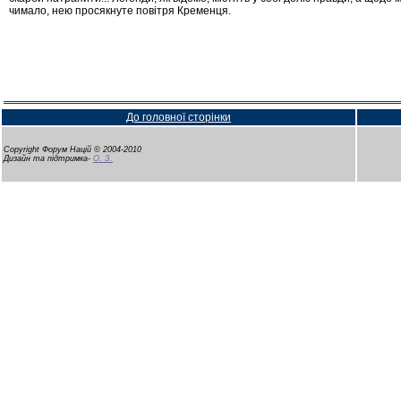
чимало, нею просякнуте повітря Кременця.
До головної сторінки
Copyright Форум Націй © 2004-2010
Дизайн та підтримка-
О. З.