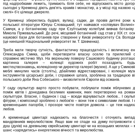
під надгробками лежить, тримають біля себе, не відпускають місто догор
сьогодні у Кременці діють дев’ять храмів і монастир, а у місці під назвою «
скелі» б’є цілюще джерело.
У Кременці збереглись будівлі, вулиці, садки, де провів дитячі роки к
польської літератури Юліуш Словацький; тут навчався «оспівувач Волині»
Самчук, а у ботанічному саду при Єзуїтському колеґіумі вивчав ботаніку
Микола Пржевальський. До речі, місцевий ботанічний сад став у ХІХ ст. ос
наукової бази для ботаніків при створенні у Києві університету Св. Волод
(це нинішній Національний університет ім. Т. Шевченка).
Треба мати творчу сутність, фантастичну працездатність і величезну ен
Олександра Смика, щоби перетворити власну оселю та прилеглий 
справжнє містечко Муз. На верхньому поверху Сашкового будинку розташ
картинна галерея – колекції художніх робіт позаздрить будь
мистецтвознавець, колекціонер чи директор галереї (музею). А ще у Смикові
меблі минулих часів (століть), дбайливо відреставровані, і колекція муз
інструментів цісарської доби, і справжня шпага, зроблена за традицією ві
польського доби Яна Собеського – визволителя Європи від османів.
У саду скульптур варто просто побувати, поблукати поміж яблуневих д
поміж квітів і донедавна безликих каменюк, яких перетворено на роман
скульптури. Власне, і будинок і сад – всюди відчувається любов... І скуль
фігурки, і композиції зроблено з любов’ю – вони теж є символами любові. І
кременецьких пагорбів, і прозоре чисте повітря довкола – це теж надих
любов.
А кременецькі цвинтарі надихають на благочестя і оточують випад
мандрівників миролюбством. Якщо вам не спаде на думку потривожити с
душ (духів) на древньому єврейському цвинтарі чи на козацьких могилах – 
шанс «зарядитись» енергетикою вічності та миролюбства.