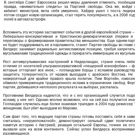
В сентябре Совет Евросоюза решил меры давления отменить, пообещав
правда, «внимательно следить» за Партией свободы. Она же, войдя 
кабинет министров, вела себя умеренно, Хайдер ушел с поста лидера
потом создал новую организацию, стал терять популярность, а в 2008 год
погиб в автокатастрофе.
Вспомнить эту историю заставляют события в другой европейской стране –
Либерально-консервативная и Христианско-демократическая (первое 
переговоры о формировании правительства меньшинства. Еще одним парт
но будет поддерживать ее в парламенте, станет Партия свободы во главе 
Вилдерс занимает радикально антиисламскую позицию, требуя запретить
мусульманами традиционной одежды и прекратить иммиграцию из мусульма
Рост антимусульманских настроений в Нидерландах, стране очень либе
отличие от носителей ультраконсервативной «пещерной ксенофобии» – ф
которые отторгают все иное, – голландские борцы с исламом руководст
защитить толерантность от нравов выходцев с арабского Востока. Не 
невероятный для крайне правого крыла политик. Пим Фортейн, гомосек
обвинял приверженцев традиционного ислама в ограничении свобод. Форт
партия, добившаяся неплохого результата на выборах, распалась.
Противники Вилдерса надеются, что и с его организацией случится под
исламу, у нее нет. Однако вполне возможно, что на сей раз получится ин
Голландии случилась еще более знаковая трагедия: в 2004 году режиссер 
женщинам, был убит выходцем из Марокко.
Сам факт того, что ведущие партии страны готовы поставить себя в зав
считалась «нерукопожатной», демонстрирует сильный сдвиг политическ
памятуя историю с Австрией, реакция остальной Европы, точнее ее отс
вызвали шок на всем континенте. Сейчас успех Вилдерса воспринимает
разумеющееся.