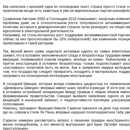
Как написала с иронией одна из голландских газет, страна просто стала
практически везде есть заметные и уже не маргинальные партии ксенофоб
Сравнение Австрии-2000 и Голландии-2010 показывает, насколько изменил
проблема даже не в относительном росте популярности антииммигрант
политики, которые в демократических странах чутко реагируют на обществ
идеологию в электоральной деятельности.
Например, не столь интересен рост поддержки антииммигрантской парти
сейчас за них проголосовали бы 10% избирателей), как изменение позици
прибегавших к такой риторике.
Так, весной много шума наделало интервью одного из самых влиятельн
заявил, что в условиях экономического спада и безработицы трудовую имм
миграции, появившийся совсем недавно, вообще не нужен. Хейнелуома з
приток иностранцев в условиях безработицы только подхлестывает рас
«системных» политиков быть не могло. Как и заявления лидера молоде
том, что государству следует прекратить поощрять и материально поддер
направить на полноценную интеграцию иностранцев.
В соседней Швеции, которая всегда славилась щедростью по привлечени
«Демократы Швеции» впервые имеют шанс пройти в риксдаг. И хотя они, ск
в условиях острейшей конкуренции между правым и левым блоком имен
формировании правительства. Скандал вызвало заявление одного из ре
входящей в нынешний кабинет, о недопустимости изоляции ультраправ
голосование.
Наконец, президент Франции Николя Саркози оказался на днях под огнем 
где он, совсем в стиле Ле Пена, впервые нарушил политкорректное табу, у
Саркози намерен рассмотреть вопрос о лишении граждан иностранного 
жизни полицейскому, а его министр внутренних дел Брис Ортефе предла
преступления».