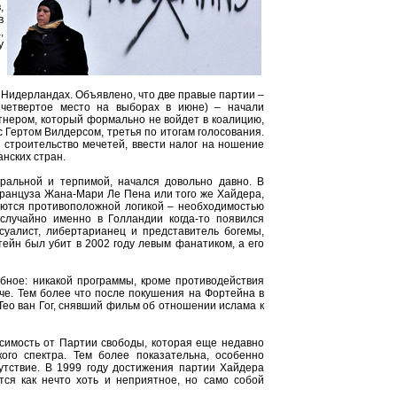
,
в
,
у
 Нидерландах. Объявлено, что две правые партии –
и четвертое место на выборах в июне) – начали
нером, который формально не войдет в коалицию,
с Гертом Вилдерсом, третья по итогам голосования.
 строительство мечетей, ввести налог на ношение
нских стран.
ральной и терпимой, начался довольно давно. В
ранцуза Жана-Мари Ле Пена или того же Хайдера,
вуются противоположной логикой – необходимостью
случайно именно в Голландии когда-то появился
суалист, либертарианец и представитель богемы,
ейн был убит в 2002 году левым фанатиком, а его
обное: никакой программы, кроме противодействия
аче. Тем более что после покушения на Фортейна в
Тео ван Гог, снявший фильм об отношении ислама к
исимость от Партии свободы, которая еще недавно
ого спектра. Тем более показательна, особенно
утствие. В 1999 году достижения партии Хайдера
ся как нечто хоть и неприятное, но само собой