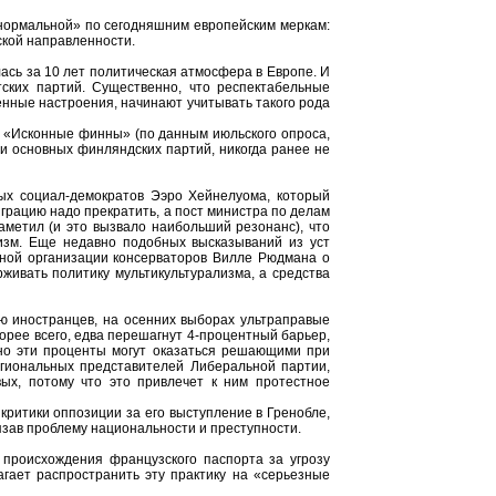
 «нормальной» по сегодняшним европейским меркам:
ской направленности.
ась за 10 лет политическая атмосфера в Европе. И
ских партий. Существенно, что респектабельные
енные настроения, начинают учитывать такого рода
и «Исконные финны» (по данным июльского опроса,
и основных финляндских партий, никогда ранее не
ых социал-демократов Ээро Хейнелуома, который
играцию надо прекратить, а пост министра по делам
аметил (и это вызвало наибольший резонанс), что
изм. Еще недавно подобных высказываний из уст
жной организации консерваторов Вилле Рюдмана о
живать политику мультикультурализма, а средства
ю иностранцев, на осенних выборах ультраправые
орее всего, едва перешагнут 4-процентный барьер,
но эти проценты могут оказаться решающими при
гиональных представителей Либеральной партии,
ых, потому что это привлечет к ним протестное
критики оппозиции за его выступление в Гренобле,
вязав проблему национальности и преступности.
происхождения французского паспорта за угрозу
гает распространить эту практику на «серьезные