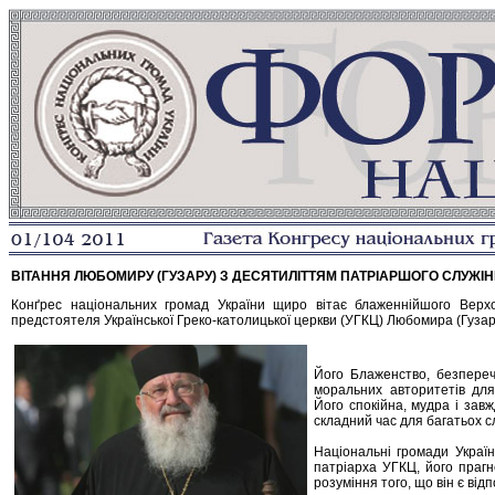
ВІТАННЯ ЛЮБОМИРУ (ГУЗАРУ) З ДЕСЯТИЛІТТЯМ ПАТРІАРШОГО СЛУЖІ
Конґрес національних громад України щиро вітає блаженнійшого Верхов
предстоятеля Української Греко-католицької церкви (УГКЦ) Любомира (Гузар
Його Блаженство, безпереч
моральних авторитетів для 
Його спокійна, мудра і зав
складний час для багатьох с
Національні громади Україн
патріарха УГКЦ, його прагн
розуміння того, що він є ві