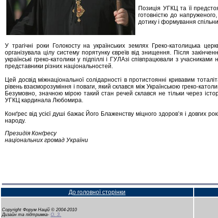
Позиція УГКЦ та її предсто
готовністю до напруженого,
дотику і формування спільни
У трагічні роки Голокосту на українських землях Греко-католицька це
організувала цілу систему порятунку євреїв від знищення. Після закінче
українські греко-католики у підпіллі і ГУЛАзі співпрацювали з учасниками
представники різних національностей.
Цей досвід міжнаціональної солідарності в протистоянні кривавим тоталі
рівень взаєморозуміння і поваги, який склався між Українською греко-като
Безумовно, значною мірою такий стан речей склався не тільки через істор
УГКЦ кардинала Любомира.
Конґрес від усієї душі бажає Його Блаженству міцного здоров’я і довгих рок
народу.
Президія Конґресу
національних громад України
До головної сторінки
Copyright Форум Націй © 2004-2010
Дизайн та підтримка-
О. З.