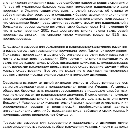
счет снижения внимания к диаспоре ошибочно надеется решить свои внут
Теперь об украинском факторе «застоя» греческого национального дви
переписи в Украине свидетельствуют, с одной стороны, об отрицате
субъективных факторах: росте смешанных браков, ассимилиляционно-инт
статусу «гражданина мира», не имеющего документального подтверждени
что смешанные браки представляют серьезную угрозу для национальной 
большим вопросом, сколько потомков таких браков через 1–2 поколения бу
что в ходе переписи 2001 года достаточно многие члены таких семе
переписных листах, что снизило число учтенных греков до 91,5 тыс
прогнозируемых.
Следующим вызовом для сохранения и национально-культурного развития 
и развалом сел, где традиционно проживали греки. Таким примером являет
Приазовье, депортации и других обстоятельств сегодня насчитывается по
летнего компактного проживания 85% греков – по многим причинам истор
закрытия детсадов, школ, клубов, ликвидации колхозов, коммерциализаци
сел с греческим населением прекратили свое существование, другие – объ
жалкое существование. Все это не может не отразиться на численност
соответственно – сознательном участии в греческом движении.
Серьезным вызовом активной жизнедеятельности общественных греческ
зачастую декларативная этнонациональная политика Украины. Устаревша
общество, бюрократизм, незаинтересованность в поддержке самобытных 
комплексное развитие национального движения. К сожалению, не помога
правовые преграды многие из тех, кто мог бы это сделать, кому они дол
Верховной Раде, органах исполнительной власти, крупные руководители и 
определенных вершин в политической, профессиональной деятел
интернационалистами, либо гражданами мира, забывая о своих корнях. 
помнящих своего прошлого, нет будущего.
Тревожным вызовом для современного национального движения являет
самоуспокоенность лидеров, грубые нарушения уставных норм и демокра