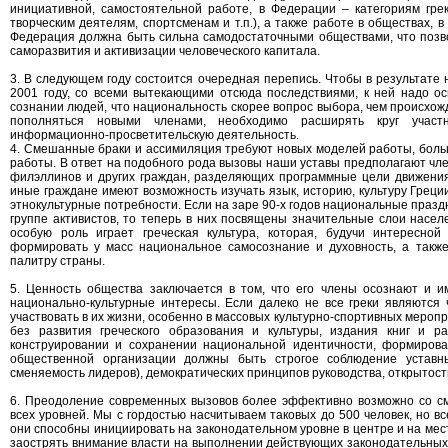
инициативной, самостоятельной работе, в Федерации – категориям грек
творческим деятелям, спортсменам и т.п.), а также работе в обществах, в 
Федерация должна быть сильна самодостаточными обществами, что позв
саморазвития и активизации человеческого капитала.
3. В следующем году состоится очередная перепись. Чтобы в результате н
2001 году, со всеми вытекающими отсюда последствиями, к ней надо ос
сознании людей, что национальность скорее вопрос выбора, чем происхож
пополняться новыми членами, необходимо расширять круг участн
информационно-просветительскую деятельность.
4. Смешанные браки и ассимиляция требуют новых моделей работы, бол
работы. В ответ на подобного рода вызовы наши уставы предполагают член
филэллинов и других граждан, разделяющих программные цели движения.
иные граждане имеют возможность изучать язык, историю, культуру Греции
этнокультурные потребности. Если на заре 90-х годов национальные праз
группе активистов, то теперь в них посвящены значительные слои насе
особую роль играет греческая культура, которая, будучи интересно
формировать у масс национальное самосознание и духовность, а также
палитру страны.
5. Ценность общества заключается в том, что его члены осознают и 
национально-культурные интересы. Если далеко не все греки являются
участвовать в их жизни, особенно в массовых культурно-спортивных меро
без развития греческого образования и культуры, издания книг и
конструировании и сохранении национальной идентичности, формиров
общественной организации должны быть строгое соблюдение уставных
сменяемость лидеров), демократических принципов руководства, открытость
6. Преодоление современных вызовов более эффективно возможно со см
всех уровней. Мы с гордостью насчитываем таковых до 500 человек, но в
они способны инициировать на законодательном уровне в центре и на мес
заострять внимание власти на выполнении действующих законодательных