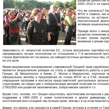
развитие ценностей эл
2005–2010 гг. по гори
Что же случилось? К
ФГОУ и главное, как 
вопросы, на которые
окончательный диагно
активную национальну
Прежде всего о внеш
развитии эллинизма в
(Совет греков зару
внимание к грекам зар
Зависимость от непростой политики ЕС, острое внутреннее партийно-п
сформировать четкую госполитику по отношению к 7–8 миллионной греч
стране фактически нет ни органа, ни самодостаточных должностных лиц, от
на эти цели.
Ярким выражением игнорирования современной Грецией прав зарубежных
являются безразличная реакция на стиль и эффективность работы в рег
Греции, (Д. Михалопулос в Киеве, С. Малли в Мариуполе), порочная п
официальные жалобы и предложения не только ФГОУ, но и САЕ, легкове
сокращение программ и контактов представителей центральных органов
структурами, не говоря уже о либерализации визовой политики по отноше
2790/2000 или развитии экономических, побратимских связей и т.п.
Кроме того, похоже, что Греция насытилась экзотическим интересом к ук
поддержке в 1990–2005 гг. некие политические и другие дивиденды, 
патетической констатацией «вы больше греки, чем мы» и на этом перелис
Думаю, что корень зла находится в самой Греции, которая в отличие от Ге