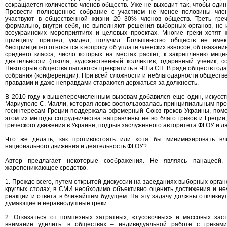
сокращается количество членов обществ. Уже не выходит так, чтобы один
Провести полноценное собрание с участием не менее половины член
участвуют в общественной жизни 20–30% членов обществ. Треть гре
формально, внутри себя, не выполняют решения выборных органов, не 
всеукраинских мероприятиях и целевых проектах. Многие греки хотят
принципу: пришел, увидел, получил. Большинство обществ не име
беспринципно относятся к вопросу об уплате членских взносов, об оказа
среднего класса, число которых на местах растет, к закреплению мец
деятельности (школа, художественный коллектив, одаренный ученик, сол
Некоторые общества пытаются превратить в ЧП и СП. В ряде обществ года
собрания (конференции). При всей сложности и неблагодарности обществ
правдами и даже неправдами стараются держаться за должность.
В 2010 году к вышеперечисленным вызовам добавился еще один, искусс
Мариуполе С. Малли, которая ловко воспользовалась принципиальным про
госинтересам Греции поддержала эфемерный Союз греков Украины, помо
этом их методы сотрудничества направлены не во благо греков и Греции,
греческого движения в Украине, подрыв заслуженного авторитета ФГОУ и 
Что же делать, как противостоять или хотя бы минимизировать в
национального движения и деятельность ФГОУ?
Автор предлагает некоторые соображения. Не являясь панацеей, 
жаропонижающее средство.
1. Прежде всего, путем открытой дискуссии на заседаниях выборных орга
круглых столах, в СМИ необходимо объективно оценить достижения и н
реакции и ответа в ближайшем будущем. На эту задачу должны откликнуть
думающие и неравнодушные греки.
2. Отказаться от помпезных затратных, «тусовочных» и массовых зас
внимание уделить: в обществах – индивидуальной работе с греками