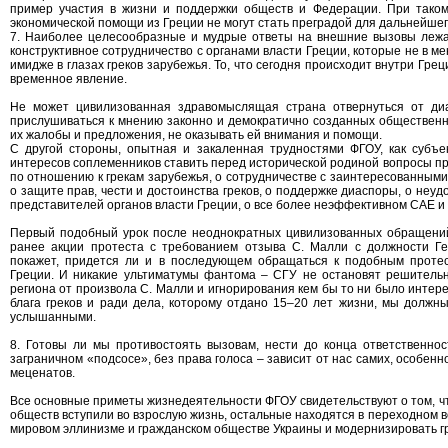
пример участия в жизни и поддержки обществ и Федерации. При тако
экономической помощи из Греции не могут стать преградой для дальнейше
7. Наиболее целесообразные и мудрые ответы на внешние вызовы лежа
конструктивное сотрудничество с органами власти Греции, которые не в 
имидже в глазах греков зарубежья. То, что сегодня происходит внутри Гр
временное явление.
Не может цивилизованная здравомыслящая страна отвернуться от диа
прислушиваться к мнению законно и демократично созданных общественн
их жалобы и предложения, не оказывать ей внимания и помощи.
С другой стороны, опытная и закаленная трудностями ФГОУ, как субъ
интересов соплеменников ставить перед исторической родиной вопросы пр
по отношению к грекам зарубежья, о сотрудничестве с заинтересованными
о защите прав, чести и достоинства греков, о поддержке диаспоры, о неу
представителей органов власти Греции, о все более неэффективном САЕ и 
Первый подобный урок после неоднократных цивилизованных обращени
ранее акции протеста с требованием отзыва С. Малли с должности Г
покажет, придется ли и в последующем обращаться к подобным прот
Греции. И никакие ультиматумы фантома – СГУ не остановят решитель
региона от произвола С. Малли и игнорирования кем бы то ни было интере
блага греков и ради дела, которому отдано 15–20 лет жизни, мы должн
услышанными.
8. Готовы ли мы противостоять вызовам, нести до конца ответственно
заграничном «подсосе», без права голоса – зависит от нас самих, особен
меценатов.
Все основные приметы жизнедеятельности ФГОУ свидетельствуют о том, что
обществ вступили во взрослую жизнь, остальные находятся в переходном 
мировом эллинизме и гражданском обществе Украины и модернизировать г