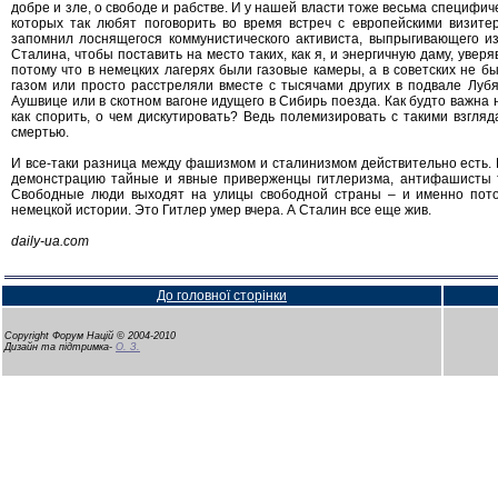
добре и зле, о свободе и рабстве. И у нашей власти тоже весьма специфич
которых так любят поговорить во время встреч с европейскими визит
запомнил лоснящегося коммунистического активиста, выпрыгивающего и
Сталина, чтобы поставить на место таких, как я, и энергичную даму, увер
потому что в немецких лагерях были газовые камеры, а в советских не бы
газом или просто расстреляли вместе с тысячами других в подвале Лубян
Аушвице или в скотном вагоне идущего в Сибирь поезда. Как будто важна 
как спорить, о чем дискутировать? Ведь полемизировать с такими взгляд
смертью.
И все-таки разница между фашизмом и сталинизмом действительно есть. 
демонстрацию тайные и явные приверженцы гитлеризма, антифашисты т
Свободные люди выходят на улицы свободной страны – и именно пото
немецкой истории. Это Гитлер умер вчера. А Сталин все еще жив.
daily-ua.com
До головної сторінки
Copyright Форум Націй © 2004-2010
Дизайн та підтримка-
О. З.