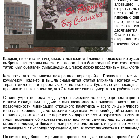
проницатель
зловещего 
отвратительн
песню об у
гипсовых фи
ясно, что ст
Гипсовые бю
десятилетия
Сталина нар
сторона». То 
палачей, бес
Каждый, кто считал иначе, оказывался врагом. Главное произведение русс
выброшен из страны вместе с автором. Наш благородный соотечественни
татар, был объявлен сумасшедшим. Список можно продолжить – энциклопед
Казалось, что сталинизм похоронила перестройка. Появились тысячи
коммунизм. Тогда-то и вышла знаменитая статья Михаила Гефтера «Ст
тирана жило в его преемниках и во всех нас буквально до последне
проницательные понимали, что Сталин все еще не умер, что отрублена все
Сталин умрет не тогда, когда уйдет последний человек, еще помнящий н
станем свободными людьми. Сама возможность появления бюста палач
правомерности ликвидации страшного памятника – всего лишь иллюстра
головы нехорошо – даже мерзким истуканам. Но в свободной стране к
Сталина», пока хозяин не перенес бы дорогое ему изображение в собств
люди, помнящие об издевательствах над ними самими, над их отцами и 
морили голодом, избивали в лагерях, использовали как пушечное мясо
желающим знать правду согражданам, что не хотят любоваться Сталиным д
Но ничего подобного в Украине не произошло – да и не могло произойти. 