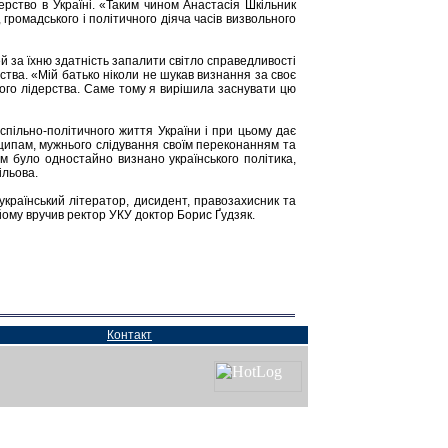
ерство в Україні. «Таким чином Анастасія Шкільник
громадського і політичного діяча часів визвольного
й за їхню здатність запалити світло справедливості
ства. «Мій батько ніколи не шукав визнання за своє
ного лідерства. Саме тому я вирішила заснувати цю
успільно-політичного життя України і при цьому дає
нципам, мужнього слідування своїм переконанням та
м було одностайно визнано українського політика,
ільова.
країнський літератор, дисидент, правозахисник та
йому вручив ректор УКУ доктор Борис Ґудзяк.
Контакт