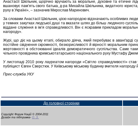
Анастасії Шкільник, щорічно вручають за моральне, духовне та етичне лід
вшановує пам’ять свого батька, д-ра Михайла Шкільника, видатного юриста, 
руху в Україні», – зазначив Мирослав Маринович.
За словами Анастасії Шкільник, цією нагородою відзначають особливих люде
у темних закутках людської душі та вказати шлях до більш людяного суспіль
віддане служіння в ім’я справедливості. Він є яскравим прикладом мораль
нагороду».
Журі, що діє на цьому етапі, обирало діяча, який перебуває в аванґарді с
постійне свідчення скромності, безкорисливості й вірності моральним при
жертовності в обстоюванні ідеалів демократичного суспільства. Саме таки
чільного провідника кримськотатарського національного руху Мустафу Джем
У листопаді 2010 року лауреатом нагороди «Світло справедливості» став у
публіцист Євген Сверстюк. У Київському міському будинку вчителя нагороду 
Прес-служба УКУ
До головної сторінки
Copyright Форум Націй © 2004-2011
Дизайн та підтримка-
О. З.