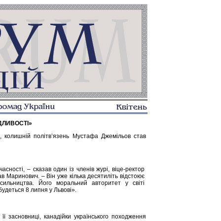
ДЛИВОСТІ»
, колишній політв’язень Мустафа Джемільов став
сності, – сказав один із членів журі, віце-ректор
в Маринович. – Він уже кілька десятиліть відстоює
ильництва. Його моральний авторитет у світі
удеться 8 липня у Львові».
її засновниці, канадійки українського походження