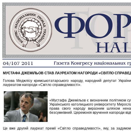
МУСТАФА ДЖЕМІЛЬОВ СТАВ ЛАУРЕАТОМ НАГОРОДИ «СВІТЛО СПРАВЕ
Голова Меджлісу кримськотатарського народу, народний депутат України
лауреатом нагороди «Світло справедливості».
«Мустафа Джемільов є визначним політиком суча
Українського католицького університету Миросла
права свого народу виразним шляхом ненас
безсумнівний. Церемонія вручення нагороди відб
Це вже другий лауреат премії «Світло справедливості», яку, за задумом 