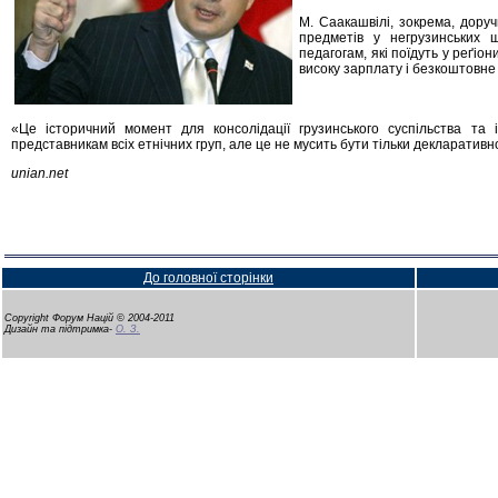
М. Саакашвілі, зокрема, дору
предметів у негрузинських 
педагогам, які поїдуть у реґіо
високу зарплату і безкоштовне 
«Це історичний момент для консолідації грузинського суспільства та 
представникам всіх етнічних груп, але це не мусить бути тільки декларатив
unian.net
До головної сторінки
Copyright Форум Націй © 2004-2011
Дизайн та підтримка-
О. З.