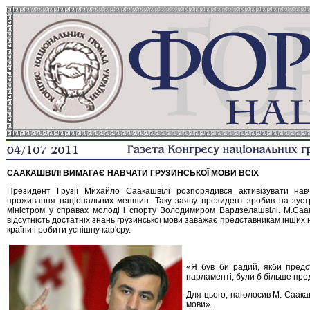
СААКАШВІЛІ ВИМАГАЄ НАВЧАТИ ГРУЗИНСЬКОЇ МОВИ ВСІХ
Президент Грузії Михайло Саакашвілі розпорядився активізувати нав
проживання національних меншин. Таку заяву президент зробив на зустрі
міністром у справах молоді і спорту Володимиром Вардзелашвілі. М.Саа
відсутність достатніх знань грузинської мови заважає представникам інши
країни і робити успішну кар'єру.
«Я був би радий, якби предст
парламенті, були б більше предс
Для цього, наголосив М. Саака
мови».