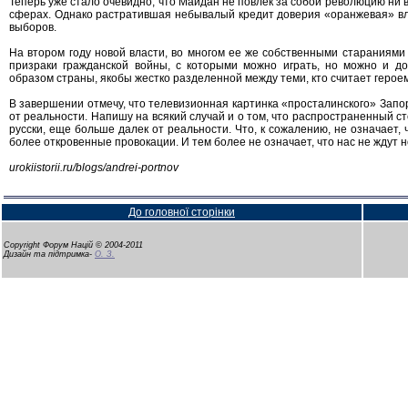
Теперь уже стало очевидно, что Майдан не повлек за собой революцию ни в 
сферах. Однако растратившая небывалый кредит доверия «оранжевая» вла
выборов.
На втором году новой власти, во многом ее же собственными стараниями
призраки гражданской войны, с которыми можно играть, но можно и до
образом страны, якобы жестко разделенной между теми, кто считает героем
В завершении отмечу, что телевизионная картинка «просталинского» Запор
от реальности. Напишу на всякий случай и о том, что распространенный сте
русски, еще больше далек от реальности. Что, к сожалению, не означает,
более откровенные провокации. И тем более не означает, что нас не ждут
urokiistorii.ru/blogs/andrei-portnov
До головної сторінки
Copyright Форум Націй © 2004-2011
Дизайн та підтримка-
О. З.