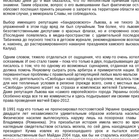
несколько дней до 9 мая оказалось, что по непонятным причинам пре
знамени. Таким образом, вопрос о его вывешивании был фактически ост
облсовет поспешил принять решение о запрете на территории области ко
всяком случае, у мемориала Славы, не соблюдалось.
Выбор имеющего репутацию «бандеровского» Львова, а не тихого За
упражнений в этом году вряд ли был случайным. Тем более, что львов
безответственными диспутами о красных флагах, но и откровенно оск
(Последние появлялись в медиа-пространстве с удивительной последо
Табачника до гнусного текста в детском журнале, рекомендованном возг
и, наконец, до растиражированного накануне праздников хамского высказ
Калуш).
Одним словом, тяжело отделаться от ощущения, что кому-то очень хотел
осязаемым. И оно стало таким – пока что только в двух, подыгрывающих дру
писалось о том, что по одному из возможных сценариев, отданная на о
должна помочь Януковичу сыграть роль арбитра и примирителя нации. В
перманентные проблемы с правильной артикуляцией любых мало-мальски 
того, что деятельность «Свободы» находится под контролем, писалось то
для нее тепличные условия в регионе (прежде всего, сняв с местных 
«Свобода» успешно играет на страхах и комплексах жителей Галичины, д
Даже репутация Львова как «самого европейского» города Украины особо
Особенно когда все те же коммунисты и здесь подыгрывают им своими пр
права проведения матчей Евро-2012.
В 1991 году кто только не прогнозировал постсоветской Украине гражданс
двадцати лет независимости удивительным образом избегала насильс
Физическое насилие выплеснулось наружу лишь на похоронах главы 
Владимира (Романюка). Эта призабытая история имела место во вре
наглядным свидетельством осталась могила, по сей день находящаяся у
президент Кучма извлек из произошедшего урок и пытался избе
ненасильственным был Майдан 2004 года, как бы ни старались изобразит