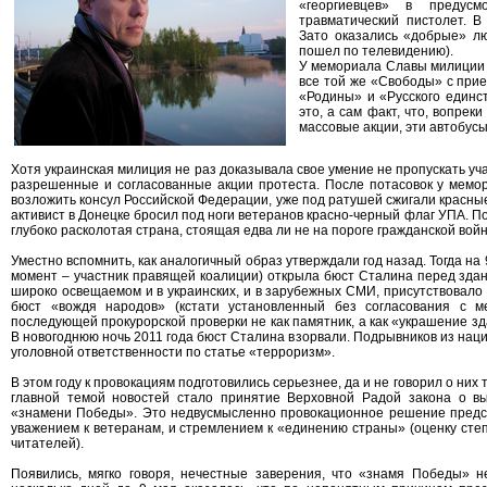
«георгиевцев» в предус
травматический пистолет. В
Зато оказались «добрые» лю
пошел по телевидению).
У мемориала Славы милиции 
все той же «Свободы» с при
«Родины» и «Русского единст
это, а сам факт, что, вопрек
массовые акции, эти автобус
Хотя украинская милиция не раз доказывала свое умение не пропускать у
разрешенные и согласованные акции протеста. После потасовок у мемо
возложить консул Российской Федерации, уже под ратушей сжигали красн
активист в Донецке бросил под ноги ветеранов красно-черный флаг УПА. По
глубоко расколотая страна, стоящая едва ли не на пороге гражданской вой
Уместно вспомнить, как аналогичный образ утверждали год назад. Тогда на 
момент – участник правящей коалиции) открыла бюст Сталина перед здан
широко освещаемом и в украинских, и в зарубежных СМИ, присутствовало 
бюст «вождя народов» (кстати установленный без согласования с 
последующей прокурорской проверки не как памятник, а как «украшение з
В новогоднюю ночь 2011 года бюст Сталина взорвали. Подрывников из нац
уголовной ответственности по статье «терроризм».
В этом году к провокациям подготовились серьезнее, да и не говорил о них
главной темой новостей стало принятие Верховной Радой закона о вы
«знамени Победы». Это недвусмысленно провокационное решение предс
уважением к ветеранам, и стремлением к «единению страны» (оценку сте
читателей).
Появились, мягко говоря, нечестные заверения, что «знамя Победы» 