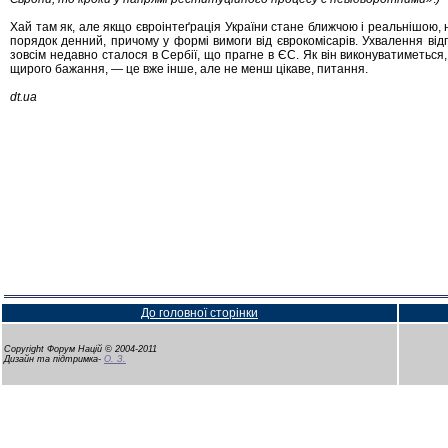
Хай там як, але якщо євроінтеґрація України стане ближчою і реальнішою, 
порядок денний, причому у формі вимоги від єврокомісарів. Ухвалення відп
зовсім недавно сталося в Сербії, що прагне в ЄС. Як він виконуватиметься, 
щирого бажання, — це вже інше, але не менш цікаве, питання.
dt.ua
До головної сторінки
Copyright Форум Націй © 2004-2011
Дизайн та підтримка-
О. З.