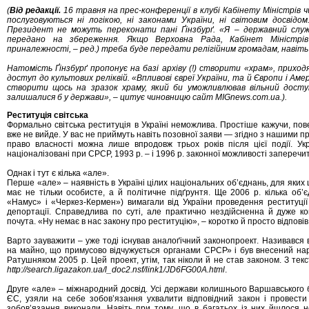
(
Від редакції.
16 травня на прес-конференції в клубі Кабінету Міністрів 
послуговуються ні логікою, ні законами України, ні світовим досвідом
Президент не можуть переконати пані Ґінзбурґ. «Я – державний служб
передано на збереження. Якщо Верховна Рада, Кабінет Міністрів
приналежності, – ред.) треба буде передати релігійним громадам, навіть 
Натомість Ґінзбурґ пропонує на базі архіву (!) створити «храм», прихо
доступ до культових реліквій. «Впливові євреї України, та й Європи і Ам
створити щось на зразок храму, який би уможливлював вільний доступ 
залишалися б у держави», – цитує чиновницю сайт MIGnews.com.ua.).
Реституція світська
Формально світська реституція в Україні неможлива. Простіше кажучи, пове
вже не вийде. У вас не приймуть навіть позовної заяви — згідно з нашими
право власності можна лише впродовж трьох років після цієї події. Укр
націоналізовані при СРСР, 1993 р. – і 1996 р. законної можливості заперечи
Однак і тут є кілька «але».
Перше «але» – наявність в Україні цілих національних об’єднань, для яких 
має не тільки особисте, а й політичне підґрунтя. Ще 2006 р. кілька об
«Намус» і «Черкез-Кермен») вимагали від України проведення реституції
депортації. Справедлива по суті, але практично нездійсненна й дуже к
почута. «Ну немає в нас закону про реституцію», – коротко й просто відпов
Варто зауважити – уже тоді існував аналоґічний законопроект. Називався 
на майно, що примусово відчужується органами СРСР» і був внесений н
Ратушняком 2005 р. Цей проект, утім, так ніколи й не став законом. З те
http://search.ligazakon.ua/l_doc2.nsf/link1/JD6FG00A.html
.
Друге «але» – міжнародний досвід. Усі держави колишнього Варшавського 
ЄС, узяли на себе зобов’язання ухвалити відповідний закон і провести 
зобов’язання виконали. Навіть при тому, що в багатьох із них йшлося н