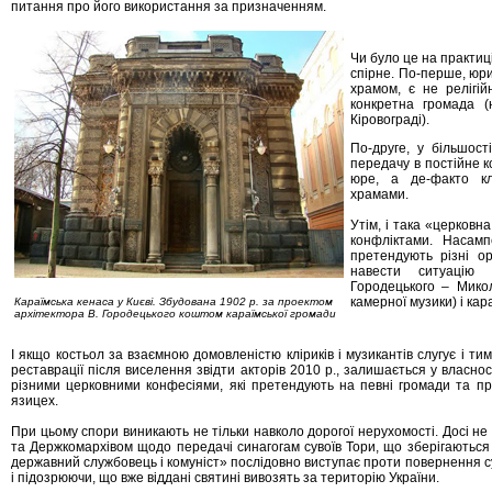
питання про його використання за призначенням.
Чи було це на практиц
спірне. По-перше, юр
храмом, є не релігі
конкретна громада 
Кіровограді).
По-друге, у більшост
передачу в постійне к
юре, а де-факто кл
храмами.
Утім, і така «церковн
конфліктами. Насам
претендують різні ор
навести ситуацію 
Городецького – Микол
камерної музики) і кар
Караїмська кенаса у Києві. Збудована 1902 р. за проектом
архітектора В. Городецького коштом караїмської громади
І якщо костьол за взаємною домовленістю кліриків і музикантів слугує і т
реставрації після виселення звідти акторів 2010 р., залишається у власнос
різними церковними конфесіями, які претендують на певні громади та пр
язицех.
При цьому спори виникають не тільки навколо дорогої нерухомості. Досі н
та Держкомархівом щодо передачі синагогам сувоїв Тори, що зберігаються 
державний службовець і комуніст» послідовно виступає проти повернення с
і підозрюючи, що вже віддані святині вивозять за територію України.