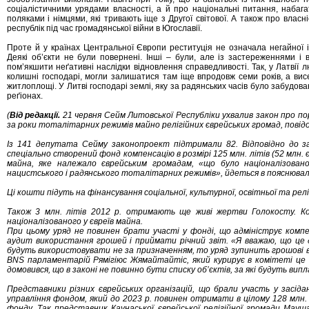
соціалістичними урядами власності, а й про національні питання, набаг
поляками і німцями, які тривають іще з Другої світової. А також про влас
республік під час громадянської війни в Югославії.
Проте й у країнах Центральної Європи реституція не означала негайної і 
Деякі об’єкти не були повернені. Інші – були, але із застереженнями і
пом’якшити неґативні наслідки відновлення справедливості. Так, у Латвії 
колишні господарі, могли залишатися там іще впродовж семи років, а ви
житлоплощі. У Литві господарі землі, яку за радянських часів було забудова
реґіонах.
(
Від редакції.
21 червня Сейм Литовської Республіки ухвалив закон про по
за роки тоталітарних режимів майно релігійних єврейських громад, повід
Із 141 депутата Сейму законопроект підтримали 82. Відповідно до з
спеціально створений фонд компенсацію в розмірі 125 млн. літів (52 млн.
майна, яке належало єврейським громадам, «що було націоналізован
нацистського і радянського тоталітарних режимів», йдеться в пояснювал
Ці кошти підуть на фінансування соціальної, культурної, освітньої та ре
Також 3 млн. літів 2012 р. отримають ще живі жертви Голокосту. Ко
націоналізованого у євреїв майна.
При цьому уряд не повинен брати участі у фонді, що адмініструє компе
аудит використання грошей і приймати річний звіт. «Я вважаю, що це 
будуть використовувати не за призначенням, то уряд зупинить грошові в
BNS парламентарій Рямігіюс Жямайтайтіс, який курирує в комітеті це
домовився, що в законі не повинно бути списку об’єктів, за які будуть вип
Представники різних єврейських організацій, що брали участь у засіда
управління фондом, який до 2023 р. повинен отримати в цілому 128 млн.
фонду. Так представник Каунаської єврейської релігійної громади Ма