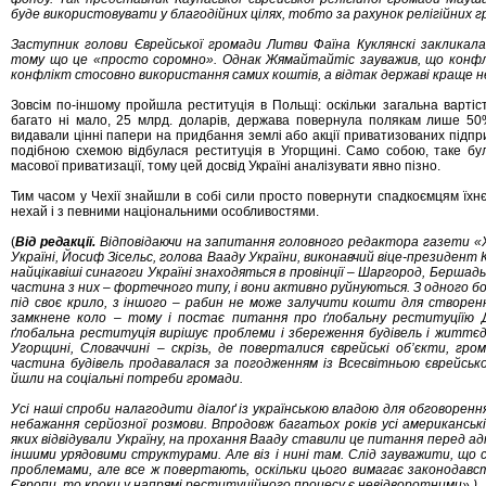
буде використовувати у благодійних цілях, тобто за рахунок релігійних 
Заступник голови Єврейської громади Литви Фаїна Куклянскі закликала 
тому що це «просто соромно». Однак Жямайтайтіс зауважив, що конфлі
конфлікт стосовно використання самих коштів, а відтак державі краще н
Зовсім по-іншому пройшла реституція в Польщі: оскільки загальна вартіст
багато ні мало, 25 млрд. доларів, держава повернула полякам лише 50%
видавали цінні папери на придбання землі або акції приватизованих підпри
подібною схемою відбулася реституція в Угорщині. Само собою, таке бул
масової приватизації, тому цей досвід Україні аналізувати явно пізно.
Тим часом у Чехії знайшли в собі сили просто повернути спадкоємцям їхнє
нехай і з певними національними особливостями.
(
Від редакції.
Відповідаючи на запитання головного редактора газети «
Україні, Йосиф Зісельс, голова Вааду України, виконавчий віце-президент 
найцікавіші синагоги Україні знаходяться в провінції – Шаргород, Бершадь,
частина з них – фортечного типу, і вони активно руйнуються. З одного бок
під своє крило, з іншого – рабин не може залучити кошти для створенн
замкнене коло – тому і постає питання про ґлобальну реституціїю Д
ґлобальна реституція вирішує проблеми і збереження будівель і життєді
Угорщині, Словаччині – скрізь, де поверталися єврейські об’єкти, гро
частина будівель продавалася за погодженням із Всесвітньою єврейсько
йшли на соціальні потреби громади.
Усі наші спроби налагодити діалоґ із українською владою для обговоре
небажання серйозної розмови. Впродовж багатьох років усі американські 
яких відвідували Україну, на прохання Вааду ставили це питання перед а
іншими урядовими структурами. Але віз і нині там. Слід зауважити, що 
проблемами, але все ж повертають, оскільки цього вимагає законодавс
Європи, то кроки у напрямі реституційного процесу є невідворотними»
.
)