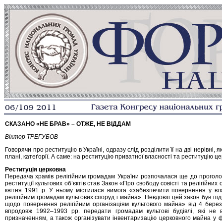
СКАЗАНО «НЕ БРАВ» – ОТЖЕ, НЕ ВІДДАМ
Віктор ТРЕГУБОВ
Говорячи про реституцію в Україні, одразу слід розділити її на дві нерівні, я
плані, катеґорії. А саме: на реституцію приватної власності та реституцію ц
Реституція церковна
Передача храмів релігійним громадам України розпочалася ще до прогол
реституції культових об’єктів став Закон «Про свободу совісті та релігійн
квітня 1991 р. У ньому містилася вимога «забезпечити повернення у вл
релігійним громадам культових споруд і майна». Невдовзі цей закон був п
щодо повернення релігійним організаціям культового майна» від 4 бер
впродовж 1992–1993 рр. передати громадам культові будівлі, які не 
призначенням, а також організувати інвентаризацію церковного майна у 