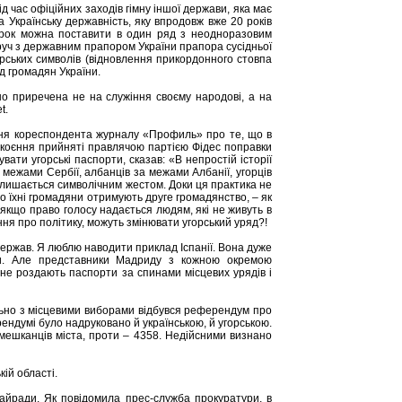
 час офіційних заходів гімну іншої держави, яка має
 Українську державність, яку впродовж вже 20 років
 крок можна поставити в один ряд з неодноразовим
уч з державним прапором України прапора сусідньої
рських символів (відновлення прикордонного стовпа
д громадян України.
зно приречена не на служіння своєму народові, а на
t.
ння кореспондента журналу «Профиль» про те, що в
покоєння прийняті правлячою партією Фідес поправки
ти угорські паспорти, сказав: «В непростій історії
а межами Сербії, албанців за межами Албанії, угорців
лишається символічним жестом. Доки ця практика не
що їхні громадяни отримують друге громадянство, – як
 якщо право голосу надається людям, які не живуть в
ення про політику, можуть змінювати угорський уряд?!
 держав. Я люблю наводити приклад Іспанії. Вона дуже
ки. Але представники Мадриду з кожною окремою
не роздають паспорти за спинами місцевих урядів і
льно з місцевими виборами відбувся референдум про
рендумі було надруковано й українською, й угорською.
 мешканців міста, проти – 4358. Недійсними визнано
ій області.
райради. Як повідомила прес-служба прокуратури, в