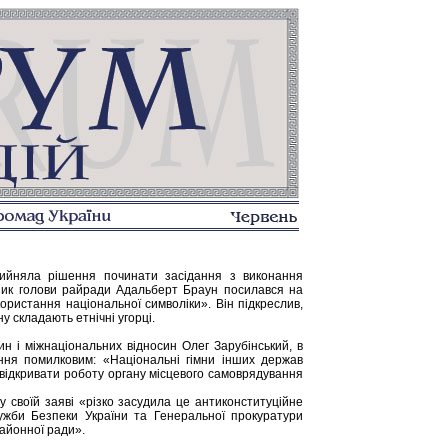
рийняла рішення починати засідання з виконання
пник голови райради Адальберт Браун посилався на
ристання національної символіки». Він підкреслив,
 складають етнічні угорці.
н і міжнаціональних відносин Олег Зарубінський, в
ння помилковим: «Національні гімни інших держав
е відкривати роботу органу місцевого самоврядування
у своїй заяві «різко засудила це антиконституційне
лужби Безпеки України та Генеральної прокуратури
районної ради».