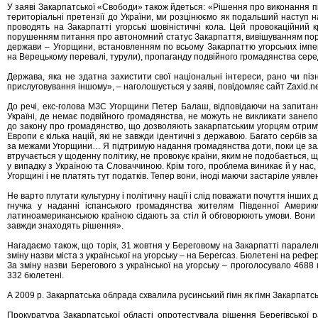
У заяві Закарпатської «Свободи» також йдеться: «Рішення про виконання під
територіальні претензії до України, ми розцінюємо як подальший наступ на
проводять на Закарпатті угорські шовіністичні кола. Цей провокаційний
порушенням питання про автономний статус Закарпаття, вивішуванням пор
держави – Угорщини, встановленням по всьому Закарпаттю угорських імпе
на Верецькому перевалі, турули), пропаганду подвійного громадянства сере
Держава, яка не здатна захистити свої національні інтереси, рано чи пі
прислуговування іншому», – наголошується у заяві, повідомляє сайт Zaxid.ne
До речі, екс-голова МЗС Угорщини Петер Балаш, відповідаючи на запита
Україні, де немає подвійного громадянства, не можуть не викликати зане
до закону про громадянство, що дозволяють закарпатським угорцям отримува
Европи є кілька націй, які не завжди ідентичні з державою. Багато сербів з
за межами Угорщини… Я підтримую надання громадянства доти, поки це за
втручається у щоденну політику, не провокує країни, яким не подобається, 
у випадку з Україною та Словаччиною. Крім того, проблема виникає й у нас,
Угорщині і не платять тут податків. Тепер вони, іноді маючи застаріле уявл
Не варто плутати культурну і політичну нації і слід поважати почуття інших
гнучка у наданні іспанського громадянства жителям Південної Амери
латиноамериканською країною сідають за стіл й обговорюють умови. Вони 
завжди знаходять рішення».
Нагадаємо також, що торік, 31 жовтня у Береговому на Закарпатті парале
зміну назви міста з української на угорську – на Берегсаз. Бюлетені на рефе
За зміну назви Берегового з української на угорську – проголосувало 4688
332 бюлетені.
А 2009 р. Закарпатська облрада схвалила русинський гімн як гімн Закарпатськ
Прокуратура Закарпатської області опротестувала рішення Берегівської 