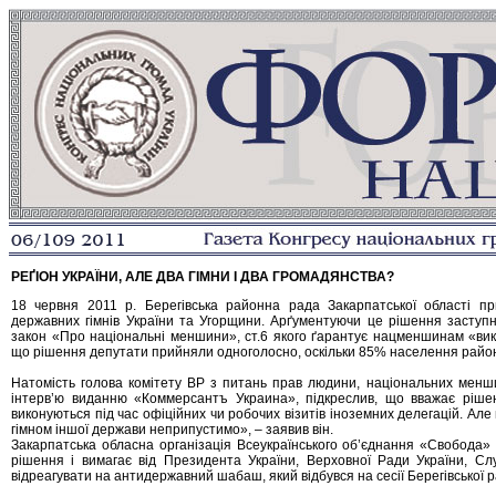
РЕҐІОН УКРАЇНИ, АЛЕ ДВА ГІМНИ І ДВА ГРОМАДЯНСТВА?
18 червня 2011 р. Берегівська районна рада Закарпатської області п
державних гімнів України та Угорщини. Арґументуючи це рішення засту
закон «Про національні меншини», ст.6 якого ґарантує нацменшинам «вико
що рішення депутати прийняли одноголосно, оскільки 85% населення району
Натомість голова комітету ВР з питань прав людини, національних менши
інтерв’ю виданню «Коммерсантъ Украина», підкреслив, що вважає ріше
виконуються під час офіційних чи робочих візитів іноземних делегацій. Ал
гімном іншої держави неприпустимо», – заявив він.
Закарпатська обласна організація Всеукраїнського об’єднання «Свобода» 
рішення і вимагає від Президента України, Верховної Ради України, С
відреагувати на антидержавний шабаш, який відбувся на сесії Берегівської 