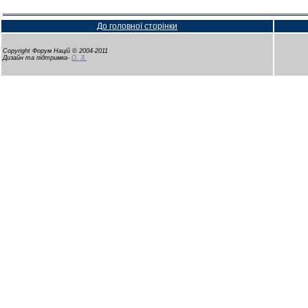
До головної сторінки
Copyright Форум Націй © 2004-2011
Дизайн та підтримка-
О. З.