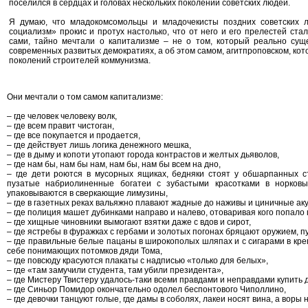
поселился в сердцах и головах нескольких поколений советских людей.
Я думаю, что младокомсомольцы и младочекисты поздних советских ле
социализм» прокис и протух настолько, что от него и его прелестей ста
сами, тайно мечтали о капитализме – не о том, который реально сущ
современных развитых демократиях, а об этом самом, агитпроповском, ко
поколений строителей коммунизма.
Они мечтали о том самом капитализме:
– где человек человеку волк,
– где всем правит чистоган,
– где все покупается и продается,
– где действует лишь логика денежного мешка,
– где в дыму и копоти утопают города контрастов и желтых дьяволов,
– где нам бы, нам бы нам, нам бы, нам бы всем на дно,
– где дети роются в мусорных ящиках, бедняки стоят у обшарпанных с
пузатые набриолиненные богатеи с зубастыми красотками в норко
упаковываются в сверкающие лимузины,
– где в газетных реках вальяжно плавают жадные до наживы и циничные ак
– где полиция машет дубинками направо и налево, отоваривая кого попало 
– где хищные чиновники вымогают взятки даже с вдов и сирот,
– где ястребы в фуражках с гербами и золотых погонах бряцают оружием, 
– где правильные белые пацаны в широкополых шляпах и с сигарами в креп
себе понимающих потомков дяди Тома,
– где повсюду красуются плакаты с надписью «только для белых»,
– где «там замучили студента, там убили президента»,
– где Мистеру Твистеру удалось-таки всеми правдами и неправдами купить 
– где Синьор Помидор окончательно одолел беспонтового Чиполлино,
– где девочки танцуют голые, где дамы в соболях, лакеи носят вина, а воры 