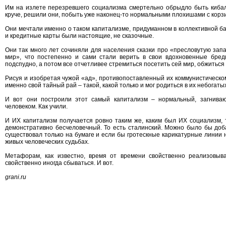
Им на излете перезревшего социализма смертельно обрыдло быть кибаль
круче, решили они, побыть уже наконец-то нормальными плохишами с корзи
Они мечтали именно о таком капитализме, придуманном в коллективной ба
и кредитные карты были настоящие, не сказочные.
Они так много лет сочиняли для населения сказки про «пресловутую за
мир», что постепенно и сами стали верить в свои вдохновенные бредн
подспудно, а потом все отчетливее стремиться посетить сей мир, обжиться 
Рисуя и изобретая чужой «ад», противопоставленный их коммунистическо
именно свой тайный рай – такой, какой только и мог родиться в их небогатых
И вот они построили этот самый капитализм – нормальный, загнива
человеком. Как учили.
И ИХ капитализм получается ровно таким же, каким был ИХ социализм, 
демонстративно бесчеловечный. То есть сталинский. Можно было бы добав
существовал только на бумаге и если бы гротескные карикатурные линии
живых человеческих судьбах.
Метафорам, как известно, время от времени свойственно реализовыв
свойственно иногда сбываться. И вот.
grani.ru