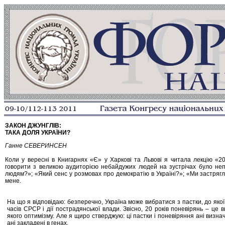
ЗАКОН ДЖУНГЛІВ:
ТАКА ДОЛЯ УКРАЇНИ?
Ганне СЕВЕРИНСЕН
Коли у вересні в Книгарнях «Є» у Харкові та Львові я читала лекцію «20
говорити з великою аудиторією небайдужих людей на зустрічах було не
людям?»; «Який сенс у розмовах про демократію в Україні?»; «Ми застрягл
мене.
На що я відповідаю: безперечно, Україна може вибратися з пастки, до якої
часів СРСР і дії пострадянської влади. Звісно, 20 років поневірянь – це
якого оптимізму. Але я щиро стверджую: ці пастки і поневіряння ані визна
ані закладені в генах.