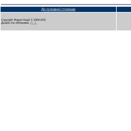
До головної сторінки
Copyright Форум Націй © 2004-2011
Дизайн та підтримка-
О. З.