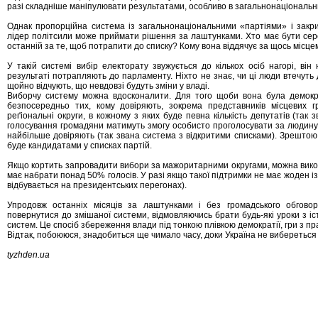
разі складніше маніпулювати результатами, особливо в загальнонаціональ
Однак пропорційна система із загальнонаціональними «партіями» і закр
лідер політсили може приймати рішення за лаштунками. Хто має бути сере
останній за те, щоб потрапити до списку? Кому вона віддячує за щось місце
У такій системі вибір електорату звужується до кількох осіб нагорі, ві
результаті потрапляють до парламенту. Ніхто не знає, чи ці люди втечуть д
щойно відчують, що невдовзі будуть зміни у владі.
Виборчу систему можна вдосконалити. Для того щоби вона була демокр
безпосередньо тих, кому довіряють, зокрема представників місцевих 
реґіональні округи, в кожному з яких буде певна кількість депутатів (так
голосування громадяни матимуть змогу особисто проголосувати за людину, я
найбільше довіряють (так звана система з відкритими списками). Зрештою,
буде кандидатами у списках партій.
Якщо кортить запровадити вибори за мажоритарними округами, можна викор
має набрати понад 50% голосів. У разі якщо такої підтримки не має жоден із 
відбувається на президентських перегонах).
Упродовж останніх місяців за лаштунками і без громадського обговор
повернутися до змішаної системи, відмовляючись брати будь-які уроки з іс
систем. Це спосіб збереження влади під тонкою плівкою демократії, гри з п
Відтак, побоююся, знадобиться ще чимало часу, доки Україна не вибереться 
tyzhden.ua