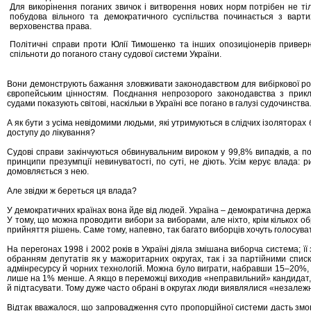
Для викорінення поганих звичок і витворення нових норм потрібен не тіль
побудова вільного та демократичного суспільства починається з вартих
верховенства права.
Політичні справи проти Юлії Тимошенко та інших опозиціонерів приверн
спільноти до поганого стану судової системи України.
Вони демонструють бажання зловживати законодавством для вибіркової ро
європейським цінностям. Поєднання непрозорого законодавства з прик
судами показують світові, наскільки в Україні все погано в галузі судочинства
А як бути з усіма невідомими людьми, які утримуються в слідчих ізоляторах
доступу до лікування?
Судові справи закінчуються обвинувальним вироком у 99,8% випадків, а п
принципи презумпції невинуватості, по суті, не діють. Усім керує влада: 
домовляється з нею.
Але звідки ж береться ця влада?
У демократичних країнах вона йде від людей. Україна – демократична держа
У тому, що можна проводити вибори за виборами, але ніхто, крім кількох о
прийняття рішень. Саме тому, напевно, так багато виборців хочуть голосуват
На перегонах 1998 і 2002 років в Україні діяла змішана виборча система; 
обранням депутатів як у мажоритарних округах, так і за партійними спис
адмінресурсу й чорних технологій. Можна було виграти, набравши 15–20%, 
лише на 1% менше. А якщо в переможці виходив «неправильний» кандидат, п
й підтасувати. Тому дуже часто обрані в округах люди виявлялися «незалеж
Відтак вважалося, що запровадження суто пропорційної системи дасть змо