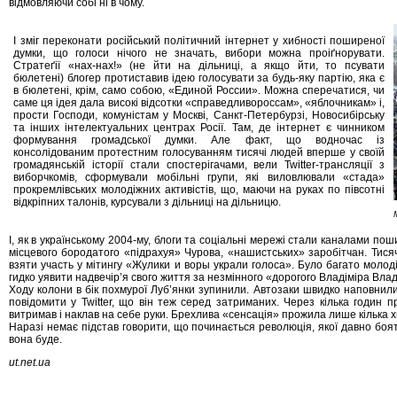
відмовляючи собі ні в чому.
І зміг переконати російський політичний інтернет у хибності поширеної
думки, що голоси нічого не значать, вибори можна проіґнорувати.
Стратеґії «нах-нах!» (не йти на дільниці, а якщо йти, то псувати
бюлетені) блогер протиставив ідею голосувати за будь-яку партію, яка є
в бюлетені, крім, само собою, «Единой России». Можна сперечатися, чи
саме ця ідея дала високі відсотки «справедливороссам», «яблочникам» і,
прости Господи, комуністам у Москві, Санкт-Петербурзі, Новосибірську
та інших інтелектуальних центрах Росії. Там, де інтернет є чинником
формування громадської думки. Але факт, що водночас із
консолідованим протестним голосуванням тисячі людей вперше у своїй
громадянській історії стали спостерігачами, вели Twitter-трансляції з
виборчкомів, сформували мобільні групи, які виловлювали «стада»
прокремлівських молодіжних активістів, що, маючи на руках по півсотні
відкріпних талонів, курсували з дільниці на дільницю.
І, як в українському 2004-му, блоги та соціальні мережі стали каналами п
місцевого бородатого «підрахуя» Чурова, «нашистських» заробітчан. Тисяч
взяти участь у мітингу «Жулики и воры украли голоса». Було багато молод
гидко уявити надвечір’я свого життя за незмінного «дорогого Владіміра Влад
Ходу колони в бік похмурої Луб’янки зупинили. Автозаки швидко наповнил
повідомити у Twitter, що він теж серед затриманих. Через кілька годин п
витримав і наклав на себе руки. Брехлива «сенсація» прожила лише кілька х
Наразі немає підстав говорити, що починається революція, якої давно боять
вона буде.
ut.net.ua