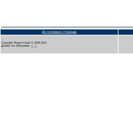
До головної сторінки
Copyright Форум Націй © 2004-2011
Дизайн та підтримка-
О. З.