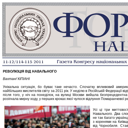
РЕВОЛЮЦІЯ ВІД НАВАЛЬНОГО
Вахтанґ КІПІАНІ
Унікальна ситуація, бо буває таке нечасто. Спочатку впливовий амери
найбільших мислителів світу за 2011 рік. У неділю в Російській Федерації ві
після того, у ніч на понеділок, на вулиці Москви вийшла безпрецедентна 
розігнала мирну ходу, у перших кроках якої чулося відлуння Помаранчевої ре
Усі ці три миттєвос
Навального. Два сло
не так багато українц
з коренями на Київщи
від Чорнобиля. Став