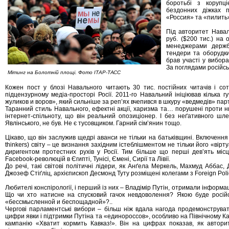
боротьбі з корупц
бездонних діжках п
«Россия» та «пилить
Під авторитет Навал
руб. ($200 тис.) на 
менеджерами держб
тендери та оборудки
брав участі у вибор
За поглядами російсь
Мітинг на Болотній площі. Фото ІТАР-ТАСС
Кожен пост у блозі Навального читають 30 тис. постійних читачів і сот
підцензурному медіа-просторі Росії. 2011-го Навальний ініціював кілька 
жуликов и воров», який сильніше за реп’ях вчепився в шкуру «ведмедів» парт
Таранний стиль Навального, ефектні акції, харизма та… порушені проти нь
інтернет-спільноту, що він реальний опозиціонер. І без неґативного шле
Явлінського, не був. Не є тусовщиком. Гарний сім’янин тощо.
Цікаво, що він заслужив щедрі аванси не тільки на батьківщині. Включення
thinkers) світу – це визнання західним істеблішментом не тільки його «вірт
диригентом протестних рухів у Росії. Тим більше що перші дев’ять місць 
Facebook-революцій в Єгипті, Тунісі, Ємені, Сирії та Лівії.
До речі, такі світові політичні лідери, як Анґела Меркель, Махмуд Аббас,
Джозеф Стіґліц, архієпископ Десмонд Туту розміщені колегами з Foreign Poli
Любителі конспірології, і перший із них – Владімір Путін, отримали інформа
Що чи хто натисне на спусковий гачок невдоволення? Якою буде росій
«бессмысленной и беспощадной»?..
Чергові парламентські вибори – більш ніж вдала нагода продемонструва
цифри явки і підтримки Путіна та «единороссов», особливо на Північному Ка
кампанію «Хватит кормить Кавказ!». Він на цифрах показав, як автор