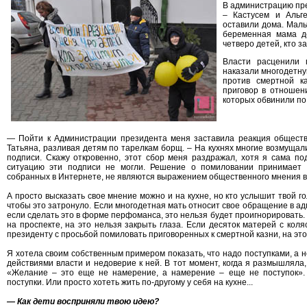
В администрацию пре
– Кастусем и Альге
оставили дома. Маль
беременная мама д
четверо детей, кто з
Власти расценили 
наказали многодетну
против смертной к
приговор в отношен
которых обвинили по 
— Пойти к Администрации президента меня заставила реакция общества
Татьяна, разливая детям по тарелкам борщ. – На кухнях многие возмущал
подписи. Скажу откровенно, этот сбор меня раздражал, хотя я сама по
ситуацию эти подписи не могли. Решение о помиловании принимает 
собранных в Интернете, не являются выражением общественного мнения в
А просто высказать свое мнение можно и на кухне, но кто услышит твой 
чтобы это затронуло. Если многодетная мать относит свое обращение в а
если сделать это в форме перфоманса, это нельзя будет проигнорировать
на проспекте, на это нельзя закрыть глаза. Если десяток матерей с коляс
президенту с просьбой помиловать приговоренных к смертной казни, на эт
Я хотела своим собственным примером показать, что надо поступками, а 
действиями власти и недоверие к ней. В тот момент, когда я размышляла
«Желание – это еще не намерение, а намерение – еще не поступок». 
поступки. Или просто хотеть жить по-другому у себя на кухне...
— Как дети восприняли твою идею?