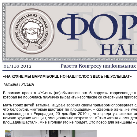
«НА КУХНЕ МЫ ВАРИМ БОРЩ, НО НАШ ГОЛОС ЗДЕСЬ НЕ УСЛЫШАТ»
Татьяна ГУСЕВА
В рамках проекта «Жизнь (не)обыкновенного белоруса» корреспондент
которая не побоялась публично выразить несогласие со смертными пригов
Мать троих детей Татьяна Гацура-Яворская своим примером опровергает 
что белоруски, «которые шастают по площадям», – скверные жены, не ум
корреспондента Еврорадио, 20 декабря 2010 г., что среди участников 
немало хрупких женщин, эмоционально возразила: «Этим «жанчынам» дела
площадям шастали. Мне в голову это не придет. Это позор для женщины – у