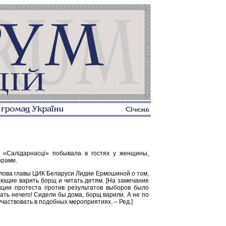
 «Салідарнасці» побывала в гостях у женщины,
орами.
слова главы ЦИК Беларуси Лидии Ермошиной о том,
еющие варить борщ и читать детям. [На замечание
акции протеста против результатов выборов было
ть нечего! Сидели бы дома, борщ варили. А не по
частвовать в подобных мероприятиях. – Ред.]