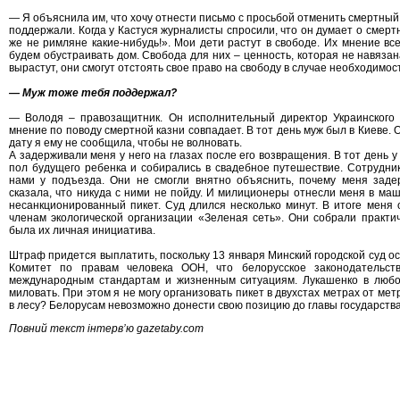
— Я объяснила им, что хочу отнести письмо с просьбой отменить смертны
поддержали. Когда у Кастуся журналисты спросили, что он думает о смертн
же не римляне какие-нибудь!». Мои дети растут в свободе. Их мнение вс
будем обустраивать дом. Свобода для них – ценность, которая не навязана
вырастут, они смогут отстоять свое право на свободу в случае необходимос
— Муж тоже тебя поддержал?
— Володя – правозащитник. Он исполнительный директор Украинского 
мнение по поводу смертной казни совпадает. В тот день муж был в Киеве. О
дату я ему не сообщила, чтобы не волновать.
А задерживали меня у него на глазах после его возвращения. В тот день
пол будущего ребенка и собирались в свадебное путешествие. Сотрудн
нами у подъезда. Они не смогли внятно объяснить, почему меня заде
сказала, что никуда с ними не пойду. И милиционеры отнесли меня в маш
несанкционированный пикет. Суд длился несколько минут. В итоге меня
членам экологической организации «Зеленая сеть». Они собрали практи
была их личная инициатива.
Штраф придется выплатить, поскольку 13 января Минский городской суд о
Комитет по правам человека ООН, что белорусское законодательст
международным стандартам и жизненным ситуациям. Лукашенко в любо
миловать. При этом я не могу организовать пикет в двухстах метрах от ме
в лесу? Белорусам невозможно донести свою позицию до главы государства
Повний текст інтерв’ю gazetaby.com