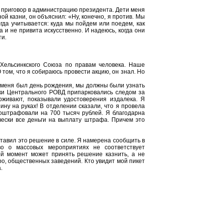
й приговор в администрацию президента. Дети меня
ой казни, он объяснил: «Ну, конечно, я против. Мы
егда учитывается: куда мы пойдем или поедем, как
 и не привита искусственно. И надеюсь, когда они
ти.
Хельсинкского Союза по правам человека. Наше
 том, что я собираюсь провести акцию, он знал. Но
 у меня был день рождения, мы должны были узнать
ики Центрального РОВД припарковались следом за
рживают, показывали удостоверения издалека. Я
ину на руках! В отделении сказали, что я провела
 оштрафовали на 700 тысяч рублей. Я благодарна
чески все деньги на выплату штрафа. Причем это
ставил это решение в силе. Я намерена сообщить в
во о массовых мероприятиях не соответствует
й момент может принять решение казнить, а не
тро, общественных заведений. Кто увидит мой пикет
.