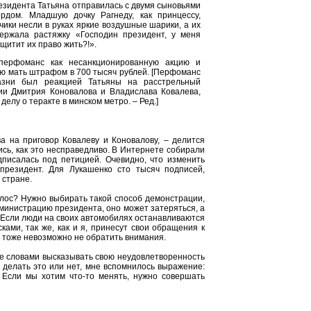
зидента Татьяна отправилась с двумя сыновьями
рдом. Младшую дочку Рагнеду, как принцессу,
чики несли в руках яркие воздушные шарики, а их
ержала растяжку «Господин президент, у меня
ащитит их право жить?!».
перфоманс как несанкционированную акцию и
ю мать штрафом в 700 тысяч рублей. [Перфоманс
азни был реакцией Татьяны на расстрельный
ии Дмитрия Коновалова и Владислава Ковалева,
делу о теракте в минском метро. – Ред.]
 на приговор Ковалеву и Коновалову, – делится
ись, как это несправедливо. В Интернете собирали
дписалась под петицией. Очевидно, что изменить
президент. Для Лукашенко сто тысяч подписей,
 стране.
голос? Нужно выбирать такой способ демонстрации,
дминистрацию президента, оно может затеряться, а
. Если люди на своих автомобилях останавливаются
ками, так же, как и я, принесут свои обращения к
о тоже невозможно не обратить внимания.
не словами высказывать свою неудовлетворенность
, делать это или нет, мне вспомнилось выражение:
Если мы хотим что-то менять, нужно совершать