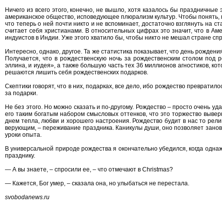
Ничего из всего этого, конечно, не вышло, хотя казалось бы праздничны
американское общество, исповедующее плюрализм культур. Чтобы понять, п
что теперь о ней почти никто и не вспоминает, достаточно взглянуть на с
считает себя христианами. В относительных цифрах это значит, что в Ам
индуистов в Индии. Уже этого хватило бы, чтобы никто не мешал стране с
Интересно, однако, другое. Та же статистика показывает, что день рожден
Получается, что в рождественскую ночь за рождественским столом под 
эллина, и иудея», а также большую часть тех 36 миллионов агностиков, ко
решаются лишить себя рождественских подарков.
Скептики говорят, что в них, подарках, все дело, ибо рождество превратило
за подарки.
Не без этого. Но можно сказать и по-другому. Рождество – просто очень у
его таким богатым набором смысловых оттенков, что это торжество вывер
днем тепла, любви и хорошего настроения. Рождество будит в нас то религ
верующим, – переживание праздника. Каникулы души, оно позволяет занов
уроки опыта.
В универсальной природе рождества я окончательно убедился, когда однаж
празднику.
— А вы знаете, – спросили ее, – что отмечают в Christmas?
— Кажется, Бог умер, – сказала она, но улыбаться не перестала.
svobodanews.ru