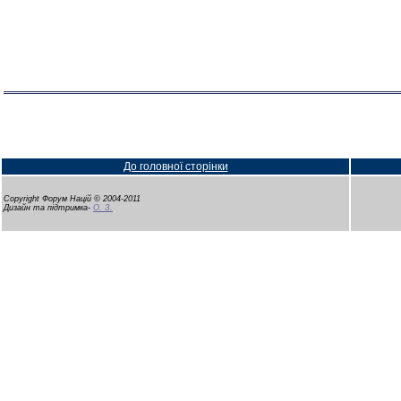
До головної сторінки
Copyright Форум Націй © 2004-2011
Дизайн та підтримка-
О. З.