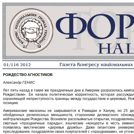
РОЖДЕСТВО АГНОСТИКОВ
Александр ГЕНИС
Лет пять назад в такие же праздничные дни в Америке разразилась кампа
Рождеством». Ее начала политическая корректность, которая рассуждал
охраняющей неприступность границы между государством и церковью, Рож
позицию.
Американские магазины не закрываются в Рамадан и Хануку, но 25 де
обойденных религиозных меньшинств, сторонники деликатного обхо
нейтрализации Рождества. Возникли расплывчатые открытки, поздравляю
смутные «праздничные парады», языческие «концерты в честь зимнег
появились мистические «деревья дружбы». Даже гигантские универма
преследования, поздравляли своих покупателей с «праздниками», не уточн