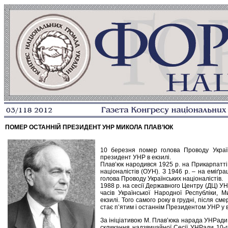
ПОМЕР ОСТАННІЙ ПРЕЗИДЕНТ УНР МИКОЛА ПЛАВ’ЮК
10 березня помер голова Проводу Україн
президент УНР в екзилі.
Плав’юк народився 1925 р. на Прикарпатті.
націоналістів (ОУН). З 1946 р. – на еміґрац
голова Проводу Українських націоналістів.
1988 р. на сесії Державного Центру (ДЦ) У
часів Української Народної Республіки,
екзилі. Того самого року в грудні, після с
стає п’ятим і останнім Президентом УНР у в
За ініціативою М. Плав’юка нарада УНРади
скликання надзвичайної Сесії УНРади 10-г