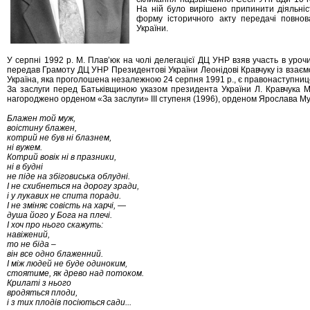
На ній було вирішено припинити діяльніст
форму історичного акту передачі повн
України.
У серпні 1992 р. М. Плав’юк на чолі делегацієї ДЦ УНР взяв участь в урочи
передав Грамоту ДЦ УНР Президентові України Леонідові Кравчуку із взає
Україна, яка проголошена незалежною 24 серпня 1991 р., є правонаступнице
За заслуги перед Батьківщиною указом президента України Л. Кравчука М.
нагороджено орденом «За заслуги» ІІІ ступеня (1996), орденом Ярослава Мудр
Блажен той муж,
воістину блажен,
котрий не був ні блазнем,
ні вужем.
Котрий вовік ні в празники,
ні в будні
не піде на збіговиська облудні.
І не схибнеться на дорогу зради,
і у лукавих не спита поради.
І не зміняє совість на харчі, —
душа його у Бога на плечі.
І хоч про нього скажуть:
навіжений,
то не біда –
він все одно блаженний.
І між людей не буде одиноким,
стоятиме, як древо над потоком.
Крилаті з нього
вродяться плоди,
і з тих плодів посіються сади...