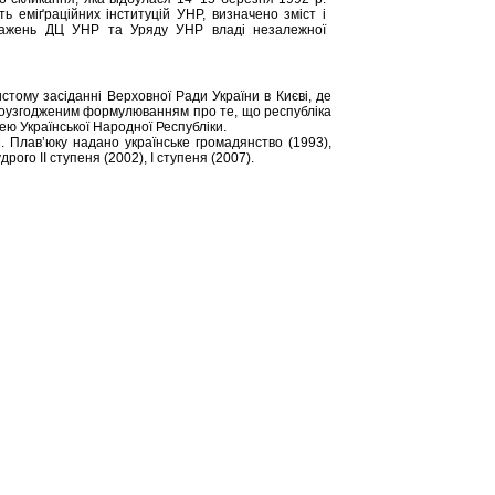
ь еміґраційних інституцій УНР, визначено зміст і
оважень ДЦ УНР та Уряду УНР владі незалежної
стому засіданні Верховної Ради України в Києві, де
моузгодженим формулюванням про те, що республіка
ю Української Народної Республіки.
 Плав’юку надано українське громадянство (1993),
ого ІІ ступеня (2002), І ступеня (2007).