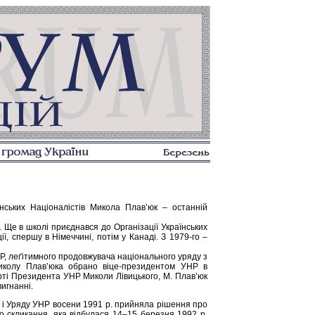
ських Націоналістів Микола Плав’юк – останній
 Ще в школі приєднався до Організації Українських
ії, спершу в Німеччині, потім у Канаді. З 1979-го –
НР, леґітимного продовжувача національного уряду з
 Миколу Плав’юка обрано віце-президентом УНР в
мерті Президента УНР Миколи Лівицького, М. Плав’юк
игнанні.
 і Уряду УНР восени 1991 р. прийняла рішення про
о скликання, яка відбулася 14–15 березня 1992 р.