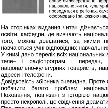
областей зосереджено інфор
національне життя, культурн
проводяться в реґіонах, само
сформовано і за кожною на
На сторінках видання читач дізнаєтьс
освіти, кафедри, де вивчають націонал
того, можна довідатися, за якими пі
навчаються учні відповідних навчальних
У книзі дано перелік всіх національних 
теле– і радіопрограм і передач, 
національно-культурних товариств, нав
адреси і телефони.
Довідковість збірника очевидна. Проте
побачити багато проблем націонал
Поховання, пов’язані з історією нац
просто некрополі, це свідчення драматич