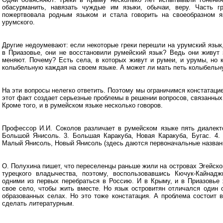
обасурманить, навязать чуждые им языки, обычаи, веру. Часть гр
пожертвовала родным языком и стала говорить на своеобразном я
урумского.
Другие недоумевают: если некоторые греки перешли на урумский язык
в Приазовье, они не восстановили румейский язык? Ведь они живут 
меняют. Почему? Есть села, в которых живут и румеи, и урумы, но 
колыбельную каждая на своем языке. А может ли мать петь колыбельн
На эти вопросы нелегко ответить. Поэтому мы ограничимся констатацией
этот факт создает серьезные проблемы в решении вопросов, связанных
Кроме того, и в румейском языке несколько говоров.
Профессор И.И. Соколов различает в румейском языке пять диалекто
Большой Янисоль. 3. Большая Каракуба, Новая Каракуба, Бугас. 4. 
Малый Янисоль, Новый Янисоль (здесь даются первоначальные названи
О. Полухина пишет, что переселенцы раньше жили на островах Эгейско
турецкого владычества, поэтому, воспользовавшись Кючук-Кайнад
одними из первых перебраться в Россию. И в Крыму, и в Приазовье 
свое село, чтобы жить вместе. Но язык островитян отличался один 
образованных селах. Но это тоже констатация. А проблема состоит в
сделать литературным.