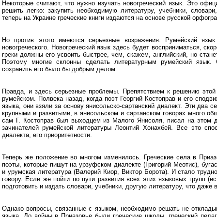
Некоторые считают, что нужно изучать новогреческий язык. Это офи
решить легко: закупить необходимую литературу, учебники, словари
теперь на Украине греческие книги издаются на основе русской орфогр
Но против этого имеются серьезные возражения. Румейский язык 
новогреческого. Новогреческий язык здесь будет восприниматься, скор
греки должны его усвоить быстрее, чем, скажем, английский, но стане
Поэтому многие склонны сделать литературным румейский язык.
сохранить его было бы добрым делом.
Правда, и здесь серьезные проблемы. Препятствием к решению этой 
румейском. Полвека назад, когда поэт Георгий Костоправ и его сподв
языка, они взяли за основу янисольско-сартанский диалект. Эти два 
крупными и развитыми, в янисольском и сартанском говорах много об
сам Г. Костоправ был выходцем из Малого Янисоля, писал на этом д
зачинателей румейской литературы Леонтий Хонахбей. Все это спо
диалекта, его приоритетности.
Теперь же положение во многом изменилось. Греческие села в Приаз
поэты, которые пишут на урзуфском диалекте (Григорий Меотис), буга
и урумская литература (Валерий Киор, Виктор Борота). И стало трудн
говору. Если же пойти по пути развития всех этих языковых групп (ес
подготовить и издать словари, учебники, другую литературу, что даже 
Однако вопросы, связанные с языком, необходимо решать не откладыв
языка. До войны в Приазовье были греческие школы, греческий педа