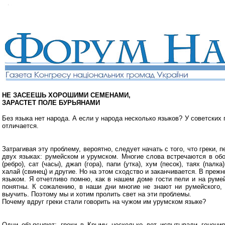
НЕ ЗАСЕЕШЬ ХОРОШИМИ СЕМЕНАМИ,
ЗАРАСТЕТ ПОЛЕ БУРЬЯНАМИ
Без языка нет народа. А если у народа несколько языков? У советских 
отличается.
Затрагивая эту проблему, вероятно, следует начать с того, что греки,
двух языках: румейском и урумском. Многие слова встречаются в обоих
(ребро), сат (часы), джап (гора), папи (утка), хум (песок), таях (палка
халай (свинец) и другие. Но на этом сходство и заканчивается. В преж
языком. Я отчетливо помню, как в нашем доме гости пели и на руме
понятны. К сожалению, в наши дни многие не знают ни румейского, 
выучить. Поэтому мы и хотим пролить свет на эти проблемы.
Почему вдруг греки стали говорить на чужом им урумском языке?
Одни объясняют: греки в Крыму несколько лет испытывали гонения