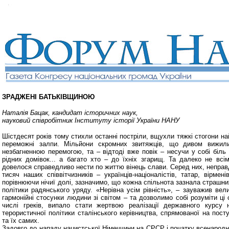
ЗРАДЖЕНІ БАТЬКІВЩИНОЮ
Наталія Бацак, кандидат історичних наук,
науковий співробітник Інституту історії України НАНУ
Шістдесят років тому стихли останні постріли, вщухли тяжкі стогони най
переможні залпи. Мільйони скромних звитяжців, що дивом вижили,
незбагненною перемогою, та – відтоді вже повік – несучи у собі біль
рідних домівок... а багато хто – до їхніх згарищ. Та далеко не всі
довелося справедливо нести по життю вінець слави. Серед них, неправд
тисяч наших співвітчизників – українців-націоналістів, татар, вірменів,
порівнюючи нічиї долі, зазначимо, що кожна спільнота зазнала страшни
політики радянського уряду. «Нерівна усім рівність», – зауважив ве
гармонійні стосунки людини зі світом – та дозволимо собі розуміти ці
числі греків, випало стати жертвою реалізації державного курсу 
терористичної політики сталінського керівництва, спрямованої на пос
та їх самих.
Задовго до нападу нацистської Німеччини на СРСР і початку всенародно