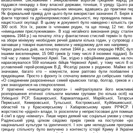
визволення. Виснажений і знекровлений ворогом грецький народ р
піддався геноциду з боку власної держави, точніше, її уряду. Цього р
проти цілих народів – національних меншин, вдавшись до практики пере
Як формальний привід для цього були використані зазначені Л. Берія в 
факти торгової та дрібнопромислової діяльності, яку провадила певна
нацистської окупації. В цьому ж документі було наведено і кількість гр
300 осіб. Усіх їх, разом із членами родин, та ще понад 12 тис. бо
«німецькими прислужниками». В ході негайного виконання ряду сталінс
червень 1944 р.) на початку літа у фантастично стислий термін їх було
на збори мінімуму необхідних речей давали кілька годин, у супроводі 
загнавши у товарні ешелони, вивезли у невідомому для них напрямку.
Через декілька днів, на початку липня 1944 р., коли операцію НКВС б
іншими виселенцями, 15 040 греків (у тому числі й іноземні піддані). Б
той час у лавах Червоної Армії. Так, згідно з офіційними даними, на по
нараховувалося 559 колишніх бійців Червоної Армії, у тому числі 8 оф
уславлений герой-розвідник В.Д. Фісатіді разом з родиною. Майже всі
значками, багато хто – комуністи, вони раптово були позбавлені в
предківщини. Просто з фронту їх спочатку вивезли до сибірських таборів
«О соединении разрозненных семей крымских татар, болгар, греков и а
уже знаходилися на спецпоселенні.
У прагненні «знешкодити ворога» і нейтралізувати його можлив
розпорошення етнічної спільноти малими групами (по кілька осіб) на 
Узбецької РСР, Башкирської, Каракалпацької, Марійської, Татарс
Пермської, Кемеровської, Тульської, Костромської, Куйбишевської,
областей та у Красноярському і Хабаровському краях РРФСР. П
жорстокістю «рідної» влади, їх розселяли у непристосовані для помешка
4 сім'ї в одну «кімнату». Лише через деякий час соціальні умови у спец
Радянський уряд цілком свідомо прирік греків на поступове «ро
національної культури та ідентичності. І хоч цим нелюдським програма
грецьку спільноту було вилучено з контексту історії Криму й Украї