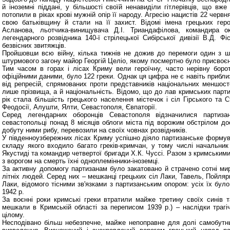
й іноземні піддані, у більшості своїй ненавиділи гітлерівців, що вж
потопили в ріках крові мужній опір її народу. Агресію нацистів 22 черв
свою батьківщину й стали на її захист. Відомі імена грецьких геро
Асланова, льотчика-винищувача Д.І. Триандафілова, командира ок
легендарного розвідника 140-ї стрілецької Сибірської дивізії В.Д. Фі
безвісних звитяжців.
Пройшовши всю війну, кілька тижнів не дожив до перемоги один з ше
штурмового загону майор Георгій Целіо, якому посмертно було присвоє
Тим часом в горах і лісах Криму вели героїчну, часто нерівну боро
офіційними даними, було 122 греки. Однак ця цифра не є навіть прибли
від репресій, спрямованих проти представників національних меншост
лише прізвища, а й національність. Відомо, що до лав кримських партиз
рік стала більшість грецького населення містечок і сіл Гірського та 
Феодосії, Алушти, Ялти, Севастополя, Євпаторії.
Серед легендарних оборонців Севастополя відзначилися партизан
севастопольці понад 8 місяців облоги міста під ворожим обстрілом д
добуту ними рибу, перевозили на своїх човнах розвідників.
У південноузбережних лісах Криму успішно діяло партизанське форму
складу якого входило багато греків-кримчан, у тому числі начальник 
Якустиді та командир четвертої бригади Х.К. Чуссі. Разом з кримським
з ворогом на смерть їхні одноплемінники-іноземці.
За активну допомогу партизанам було закатовано й страчено сотні мирн
літніх людей. Серед них – мешканці грецьких сіл Лаки, Тавель, Пойля
Лаки, відомого тісними зв'язками з партизанським опором: усіх їх бу
1942 р.
За воєнні роки кримські греки втратили майже третину своїх синів та
мешкали в Кримській області за переписом 1939 р.) – наслідки трагі
цілому.
Несподівано більш небезпечне, майже непоправне для долі самобутнь