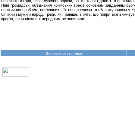
пережитого горя, незаслуженої образи, розтоптаної гідності та сплюндро
Нині громадські об'єднання кримських греків основним завданням сьо
політичних проблем, пов'язаних з їх поверненням та облаштуванням у К
Стійкий і мужній народ, греки, як і раніше, вірять, що попри все виживу
кров'ю, вони ніколи ні перед ким не завинили.
До головної сторінки