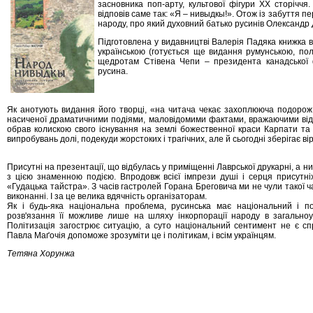
засновника поп-арту, культової фігури XX сторіччя
відповів саме так: «Я – нивыдкы!». Отож із забуття 
народу, про який духовний батько русинів Олександр Д
Підготовлена у видавництві Валерія Падяка книжка 
українською (готується ще видання румунською, пол
щедротам Стівена Чепи – президента канадської фі
русина.
Як анотують видання його творці, «на читача чекає захоплююча подорож крі
насиченої драматичними подіями, маловідомими фактами, вражаючими відкр
обрав колискою свого існування на землі божественної краси Карпати та
випробувань долі, подекуди жорстоких і трагічних, але й сьогодні зберігає ві
Присутні на презентації, що відбулась у приміщенні Лаврської друкарні, а ни
з цією знаменною подією. Впродовж всієї імпрези душі і серця присутн
«Гудацька тайстра». З часів гастролей Горана Бреговича ми не чули такої ч
виконанні. І за це велика вдячність організаторам.
Як і будь-яка національна проблема, русинська має національний і п
розв'язання її можливе лише на шляху інкорпорації народу в загальноукр
Політизація загострює ситуацію, а суто національний сентимент не є с
Павла Маґочія допоможе зрозуміти це і політикам, і всім українцям.
Тетяна Хорунжа