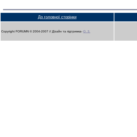
До головної сторінки
Copyright FORUMN © 2004-2007 // Дізайн та підтримка-
О. З.