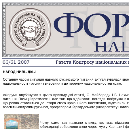
НАРОД НИВЫДКЫ
Останнім часом ситуація навколо русинського питання актуалізувалася вна
національності «русин» і внесення її до переліку національностей краю.
«Форум» опублікував з цього приводу дві статті, О. Майбороди і В. Нахма
питання. Позиції протилежні, але такі, що відбивають погляди, побутуючі в н
що ревно ставляться до історії свого краю і його населення, підкріпили
всесвітньовідомим русином, професором Ґарвардського університету Павло
Чому саме так названо книжку, що має підзагол
обкладинці зображено вікно через мур у Карпати і ф