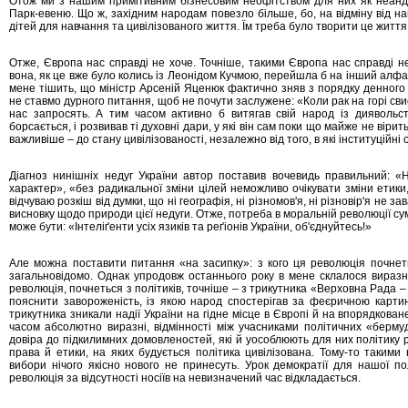
Отож ми з нашим примітивним бізнесовим неофітством для них як неанде
Парк-евеню. Що ж, західним народам повезло більше, бо, на відміну від на
дітей для навчання та цивілізованого життя. Їм треба було творити це життя 
Отже, Європа нас справді не хоче. Точніше, такими Європа нас справді не 
вона, як це вже було колись із Леонідом Кучмою, перейшла б на інший алфаві
мене тішить, що міністр Арсеній Яценюк фактично зняв з порядку денного 
не ставмо дурного питання, щоб не почути заслужене: «Коли рак на горі свис
нас запросять. А тим часом активно б витягав свій народ із диявольств
борсається, і розвивав ті духовні дари, у які він сам поки що майже не вірит
важливіше – до стану цивілізованості, незалежно від того, в які інституційні 
Діагноз нинішніх недуг України автор поставив вочевидь правильний: «Н
характер», «без радикальної зміни цілей неможливо очікувати зміни етики
відчуваю розкіш від думки, що ні географія, ні різномов'я, ні різновір'я не
висновку щодо природи цієї недуги. Отже, потреба в моральній революції сум
може бути: «Інтеліґенти усіх язиків та реґіонів України, об'єднуйтесь!»
Але можна поставити питання «на засипку»: з кого ця революція почнеть
загальновідомо. Однак упродовж останнього року в мене склалося виразне
революція, почнеться з політиків, точніше – з трикутника «Верховна Рада
пояснити завороженість, із якою народ спостерігав за феєричною картин
трикутника зникали надії України на гідне місце в Європі й на впорядкован
часом абсолютно виразні, відмінності між учасниками політичних «берму
довіра до підкилимних домовленостей, які й уособлюють для них політику
права й етики, на яких будується політика цивілізована. Тому-то таким
вибори нічого якісно нового не принесуть. Урок демократії для нашої по
революція за відсутності носіїв на невизначений час відкладається.