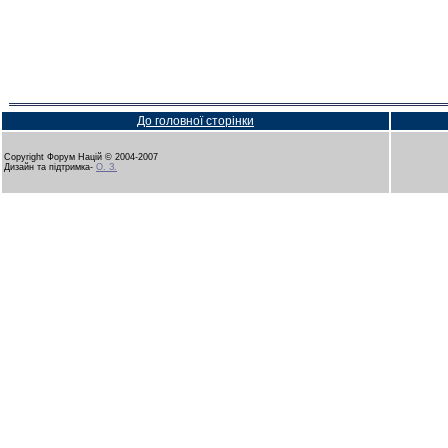
До головної сторінки
Copyright Форум Націй © 2004-2007
Дизайн та підтримка-
О. З.