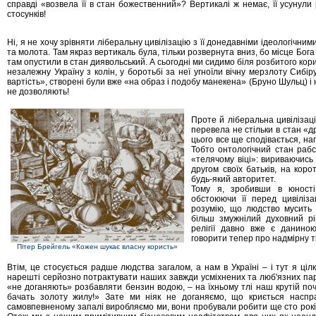
справді «возвела її в стан божественний»? Вертикалі ж немає, її усунул
стосунків!
Ні, я не хочу зрівняти ліберальну цивілізацію з її донедавніми ідеологічни
та молота. Там якраз вертикаль була, тільки розвернута вниз, бо місце Бог
там опустили в стан диявольський. А сьогодні ми сидимо біля розбитого кори
незалежну Україну з колін, у боротьбі за неї угноїли вічну мерзлоту Сибі
вартість», створені були вже «на образ і подобу манекена» (Бруно Шульц) і
не дозволяють!
Проте й ліберальна цивілізаці
перевела не стільки в стан «д
цього все ще сподівається, на
Тобто онтологічний стан рабсь
«телячому віці»: вириваючись 
другом своїх батьків, на кор
будь-який авторитет.
Тому я, зробивши в юності 
обстоюючи її перед цивіліз
розумію, що людство мусить
більш змужнілий духовний рі
релігії давно вже є даниною
говорити тепер про надмірну т
Пітер Брейгель «Кожен шукає власну користь»
Втім, це стосується радше людства загалом, а нам в Україні – і тут я ціл
нарешті серйозно потрактувати наших завжди усміхнених та люб'язних парт
«не доганяють» розбавляти бензин водою, – на їхньому тлі наш крутій поч
бачать золоту жилу!» Зате ми ніяк не доганяємо, що криється наспр
самовпевненому запалі виробляємо ми, вони пробували робити ще сто років т