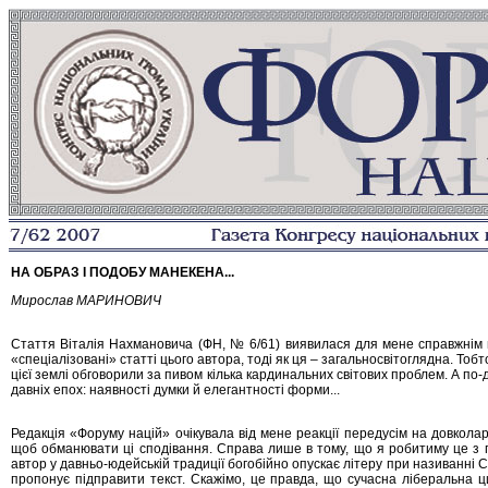
НА ОБРАЗ І ПОДОБУ МАНЕКЕНА...
Мирослав МАРИНОВИЧ
Стаття Віталія Нахмановича (ФН, № 6/61) виявилася для мене справжнім 
«спеціалізовані» статті цього автора, тоді як ця – загальносвітоглядна. Тобто
цієї землі обговорили за пивом кілька кардинальних світових проблем. А по-
давніх епох: наявності думки й елегантності форми...
Редакція «Форуму націй» очікувала від мене реакції передусім на довколаре
щоб обманювати ці сподівання. Справа лише в тому, що я робитиму це з по
автор у давньо-юдейській традиції богобійно опускає літеру при називанні С
пропонує підправити текст. Скажімо, це правда, що сучасна ліберальна ц