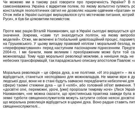
Чи можемо ми в такому разі говорити про приреченість України? В п
самозневажена Україна є відкритим полем, по якому вольготно гуляють роз
консталяція геополітичних світил не дозволяє нашим одвічним «братам» н
Отож якби в Україні сьогодні вирішувалося суто містечкове питання, котрий
Руси», я був би цілковитим песимістом.
Проте має рацію Віталій Нахманович, що в Україні сьогодні вирішується ці
значення. Зокрема, «саме тут знаходиться полігон, на якому випробов
моделей». Отже, ми включені в ґлобальний цивілізаційний процес, параметри
на Грушевського. У цьому випадку правовий нігілізм і моральний безлад, я
«переформатування» перед наступним пасіонарним піднесенням. Предтеч
2004-го. І ми бачили, яким великим і преображеним може бути той са
можновладці. Тому чудо моральної революції можливе, а нинішня ледь не 
небесних трансформацій, так парадоксально описану апостолом Павлом: «А 
Моральна революція – це сфера духа, а не політики. «И это радует» – як к
відбудеться, станеться несподівано для можновладців. Не маючи віри в д
людської душі, вони не в стані будуть завчасно передбачити небезпечні для 
сфери) таємні стежини духа – це її «хліб», або головний об'єкт вивчення. 
«досвітні огні, переможні, урочі, [уже] прорізали темряву ночі» (Леся Укра
Нахманович, «не можна сказати, що християнська практика завжди була в
земні турботи священнослужителів можуть затулити собою неясні досвітні 
що моральна революція відбудеться в царині духа. Воно радше ставить пит
священнослужителі...