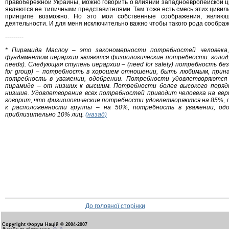
правобережной Украины, можно говорить о влиянии западноевропейской ци
являются ее типичными представителями. Там тоже есть смесь этих цивилиз
принципе возможно. Но это мои собственные соображения, являющ
деятельности. И для меня исключительно важно чтобы такого рода сообр
---------
*
Пирамида Маслоу – это закономерности потребностей человека,
фундаментом иерархии являются физиологические потребности: голод, жа
needs). Следующая ступень иерархии – (need for safety) потребность б
for group) – потребность в хорошем отношении, быть любимым, принад
потребность в уважении, одобрении. Потребности удовлетворяются
пирамиде – от низших к высшим. Потребности более высокого порядк
низшие. Удовлетворение всех потребностей приводит человека на вер
говорит, что физиологические потребности удовлетворяются на 85%, 
к расположенности группы – на 50%, потребность в уважении, од
приблизительно 10% лиц.
(назад)
До головної сторінки
Copyright Форум Націй © 2004-2007