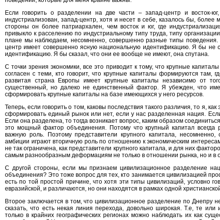
поведении, которые для меня крайне важны.
Если говорить о разделении на две части – запад-центр и восток-юг
индустриализован, запад-центр, хотя и несет в себе, казалось бы, более
стороны он более патриархален, чем восток и юг, где индустриализац
привыкло к расселению по индустриальному типу труда, типу организаци
плане мы наблюдаем, несомненно, совершенно разные типы поведения.
центр имеет совершенно ясную национальную идентификацию. Я бы не ск
идентификацию. Я бы сказал, что они ее вообще не имеют, она спутана.
С точки зрения экономики, все это приводит к тому, что крупные капиталы
согласен с теми, кто говорит, что крупные капиталы формируются там, г
развитая страна Европы имеет крупные капиталы независимо от того
существенный, но далеко не единственный фактор. Я убежден, что им
сформировать крупные капиталы на базе имеющихся у него ресурсов.
Теперь, если говорить о том, каковы последствия такого различия, то я, как
сформировать единый рынок или нет, если у нас разделенная нация. Если 
Если она разделена, то тогда возникает вопрос, каким образом соединиться
это мощный фактор объединения. Потому что крупный капитал всегда 
важную роль. Поэтому представители крупного капитала, несомненно, 
амбиции играют вторичную роль по отношению к экономическим интереса
не так ограничена, как представители крупного капитала, и для них фактор
самым разнообразным деформациям не только в отношении рынка, но и в 
С другой стороны, если мы признаем цивилизационное разделение наци
объединения? Это тоже вопрос для тех, кто занимается цивилизацией про
есть по той простой причине, что хотя эти типы цивилизаций, условно го
евразийской, и различаются, но они находятся в рамках одной христианско
Второе заключается в том, что цивилизационное разделение по Днепру н
сказать, что есть некая линия перехода, довольно широкая. Т.е, те ил
только в крайних географических регионах можно наблюдать их как суще