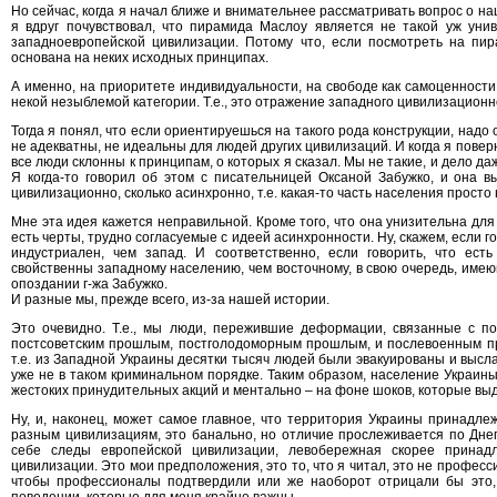
Но сейчас, когда я начал ближе и внимательнее рассматривать вопрос о 
я вдруг почувствовал, что пирамида Маслоу является не такой уж уни
западноевропейской цивилизации. Потому что, если посмотреть на пира
основана на неких исходных принципах.
А именно, на приоритете индивидуальности, на свободе как самоценности
некой незыблемой категории. Т.е., это отражение западного цивилизацион
Тогда я понял, что если ориентируешься на такого рода конструкции, надо о
не адекватны, не идеальны для людей других цивилизаций. И когда я поверну
все люди склонны к принципам, о которых я сказал. Мы не такие, и дело даже
Я когда-то говорил об этом с писательницей Оксаной Забужко, и она в
цивилизационно, сколько асинхронно, т.е. какая-то часть населения просто 
Мне эта идея кажется неправильной. Кроме того, что она унизительна для
есть черты, трудно согласуемые с идеей асинхронности. Ну, скажем, если го
индустриален, чем запад. И соответственно, если говорить, что ест
свойственны западному населению, чем восточному, в свою очередь, имеющ
опоздании г-жа Забужко.
И разные мы, прежде всего, из-за нашей истории.
Это очевидно. Т.е., мы люди, пережившие деформации, связанные с п
постсоветским прошлым, постголодоморным прошлым, и послевоенным п
т.е. из Западной Украины десятки тысяч людей были эвакуированы и высл
уже не в таком криминальном порядке. Таким образом, население Украин
жестоких принудительных акций и ментально – на фоне шоков, которые вы
Ну, и, наконец, может самое главное, что территория Украины принадлеж
разным цивилизациям, это банально, но отличие прослеживается по Днеп
себе следы европейской цивилизации, левобережная скорее принадл
цивилизации. Это мои предположения, это то, что я читал, это не професс
чтобы профессионалы подтвердили или же наоборот отрицали бы это, 