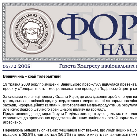
Вінниччина – край толерантний!
19 травня 2008 року приміщенні Вінницького прес-клубу відбулася презентац
проекту «Толерантність – моє ремесло», яке проводив Подільський центр со
За словами керівниці проекту Оксани Яцюк, це дослідження зроблено для в
громадських організації щодо утвердженню толерантності як норми поведін
заходів, інформаційних кампаній, виготовлення медіа-продуктів. За резуль
але існує фактор штучного зовнішнього впливу на громаду.
Представниця дослідницької групи Подільського центру соціальних технолог
ставляться до проживання представників інших національностей нормально
агресивно.
Переважна більшість опитаних мешканців міст вважає, що люди інших націон
працюють (62,8%), навчаються (56,1%) та просто живуть звичайним життям 