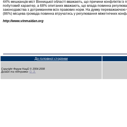
44% мешканців міст Вінницької області вважають, що причини конфліктів і
побутовий характер, а 68% опитаних вважають, що влада повинна регулюват
законодавства з дотриманням всіх правових норм. На думку переважаючою ч
(86%) місцева громада повинна втручатись у регулювання міжетнічних конфл
http://www.vinmaidan.org
До головної сторінки
Copyright Форум Націй © 2004-2008
Дизайн та підтримка-
О. З.