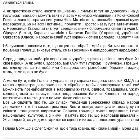
лякаються зливи.
А як престижно стало носити вишиванки, і скільки їх тут на дорослих і на дітя
гуцульські. Бажаючі можуть взяти участь у конкурсі «Вишивай» з Кока-Колою!
Розпочалася програ ма виступом Ніни Матвієнко та ансамблю давньої музик
перерахуєш, бо не всіх і встигнеш побачити. Просто назву гурт автентичної 
с. Нересниця (Закарпаття), гурт середньовічних білоруських співів та гудів 
Gipsy.cz (Чехія), Караван Фамілія / Karavan Familia (Угорщина), українськ
Оркестра (Одеса), народознавчий гурт корінних співів Володар, Карпатт / Karpa
І безумовно головним є те, що акцент на «Країні мрій» робиться на автенти
побачиш і почуєш, виховує стиль, смак і розуміння непідробності народного
Серед народних майстрів переважали українці з різних реґіонів, хоч були й е
свої вироби. А як було б здорово, аби були тут і угорські, і румунські, і грецьк
що відвідують свято, побачили б національне різнобарв'я України, традиц
жаль, саме цього не було.
А могло бути, якби Головне управління у справах національностей КМДА та
міська адміністрація паралельно з «Країною мрій» організувала такий со
можливість познайомитися з народним життям, одягом, традиціями, ужитк
концерт, який всі присутні вже неодноразово бачили. Концерт не народ
автентичним мистецтвом не має нічого спільного.
Все це свідчить про те, що сучасні тенденції збереження справді народн
державних, так і в самих громадах. Вести пошук, записувати, досліджува
співати і танцювати ширвжиток. Совкова традиція живе і перемагає, і оче
національної культури, а з ними і пам'ять про те, що насправді вважали
Жванецький, «с уходом стариков со сцены и из зала положение уравновеши
І слава Богу, що є Олег Скрипка, що є така країна, як «Країна мрій». Вона да