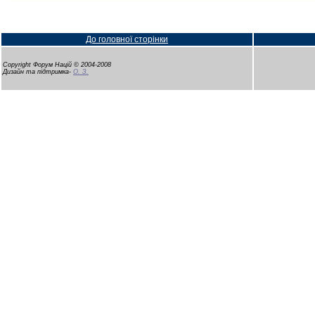
До головної сторінки
Copyright Форум Націй © 2004-2008
Дизайн та підтримка-
О. З.