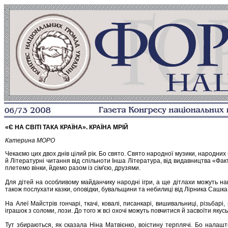
«Є НА СВІТІ ТАКА КРАЇНА». КРАЇНА МРІЙ
Катерина МОРО
Чекаємо цих двох днів цілий рік. Бо свято. Свято народної музики, народних 
й Літературні читання від спільноти Інша Література, від видавництва «Фак
плетемо вінки, йдемо разом із сім'єю, друзями.
Для дітей на особливому майданчику народні ігри, а ще дітлахи можуть нав
також послухати казки, оповідки, бувальщини та небилиці від Лірника Сашка
На Алеї Майстрів гончарі, ткачі, ковалі, писанкарі, вишивальниці, різьбарі
іграшок з соломи, лози. До того ж всі охочі можуть повчитися й засвоїти якус
Тут збираються, як сказала Ніна Матвієнко, воістину терплячі. Бо налашто