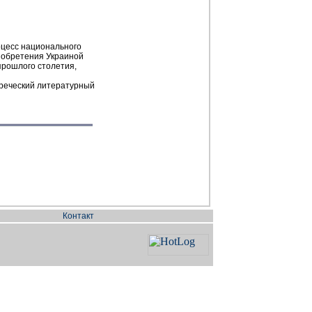
роцесс национального
 обретения Украиной
 прошлого столетия,
огреческий литературный
Контакт