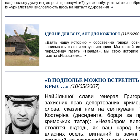
національну думку (як, до речі, це розуміти?), у них побутують містичні обр
із журналістами висловлюють щось на кшталт одкровення
ІДЕЯ НЕ ДЛЯ ВСІХ, АЛЕ ДЛЯ КОЖНОГО
(11/66/200
«Взять нашу историю – собственно говоря, сот
записывать свою честную историю. Мы к этой и
передовицу газеты «Правда», мы свою историю
газеты «Известия»...
«В ПОДПОЛЬЕ МОЖНО ВСТРЕТИТЬ
КРЫС…»
(10/65/2007)
Найбільшої слави генерал Григо
захисник прав депортованих кримс
слова, сказані ним на святкуванні 
Костеріна (дисидента, борця за п
кримських татар): «Незабаром вип
століття відтоді, як ваш народ б
власних осель, вигнаний із землі 