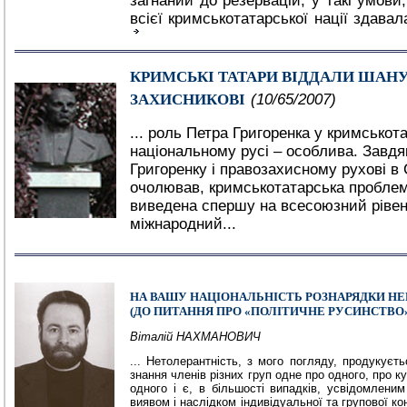
загнаний до резервацій, у такі умови
всієї кримськотатарської нації здава
КРИМСЬКІ ТАТАРИ ВІДДАЛИ ШАН
ЗАХИСНИКОВІ
(10/65/2007)
... роль Петра Григоренка у кримськот
національному русі – особлива. Завдя
Григоренку і правозахисному рухові в 
очолював, кримськотатарська пробле
виведена спершу на всесоюзний рівень
міжнародний...
НА ВАШУ НАЦІОНАЛЬНІСТЬ РОЗНАРЯДКИ Н
(ДО ПИТАННЯ ПРО «ПОЛІТИЧНЕ РУСИНСТВО»
Віталій НАХМАНОВИЧ
... Нетолерантність, з мого погляду, продукуєть
знання членів різних груп одне про одного, про ку
одного і є, в більшості випадків, усвідомлени
виявом і наслідком індивідуальної та групової ко