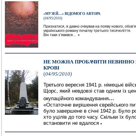
«МУЗЕЙ…» ВІДОМОГО АВТОРА
(
04/95/2010)
Признатися, я давно очікував на появу нового, обов’
українського роману початку третього тисячоліття.
Він таки з’явився...
НЕ МОЖНА ПРОБАЧИТИ НЕВИННО 
КРОВІ
(
04/95/2010)
Третього вересня 1941 р. німецькі вій
Щорс, який невдовзі став одним із цен
...
окупаційного командування
«Остаточне вирішення єврейського пит
було завершене в січні 1942 р. Було ро
хто уцілів до того часу. Скільки їх бул
встановити не вдалося