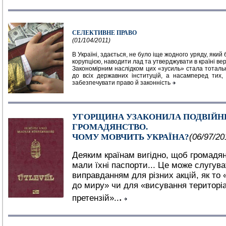
СЕЛЕКТИВНЕ ПРАВО
(01/104/2011)
В Україні, здається, не було іще жодного уряду, який
корупцією, наводити лад та утверджувати в країні вер
Закономірним наслідком цих «зусиль» стала тоталь
до всіх державних інституцій, а насамперед тих,
забезпечувати право й законність
УГОРЩИНА УЗАКОНИЛА ПОДВІЙН
ГРОМАДЯНСТВО.
ЧОМУ МОВЧИТЬ УКРАЇНА?
(06/97/20
Деяким країнам вигідно, щоб громадя
мали їхні паспорти... Це може слугув
виправданням для різних акцій, як т
до миру» чи для «висування територі
.
претензій»..