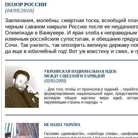
ПОЗОР РОССИИ
(
04/95/2010)
Заклинания, молебны, смертная тоска, всеобщий пла
черным саваном накрыли Россию после ее неудачного
Олимпиаде в Ванкувере. И ярая злоба к неправедным
извечным российским супостатам, и обещание гряду
Сочи. Так унизить, так опозорить великую державу-п
да еще в юбилейный год! Вот уж воистину и смех, и г
УКРАИНСКАЯ НАЦИОНАЛЬНАЯ ИДЕЯ:
МЕЖДУ СЦИЛЛОЙ И ХАРИБДОЙ
02
/81/200
9
)
(
... Для того, чтобы от прогнозов и гаданий ... перей
формулировании национальной идеи, представляе
взглядом общую картину мира идей, которы
окружающие страны и народы
НЕ НАША УКРАЇНА
Гаслами «демократія», «свобода слова», «рефор