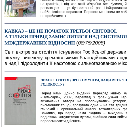
ввести в оману кілька разів: i під час студентського 
на граніті», і під час акції «Україна без Кучми»,
революція» – це був останній раз. Найкрасивіш
найболіснішою поразкою. Першого ми ніколи не забу
не пробачимо
КАВКАЗ – ЦЕ НЕ ПОЧАТОК ТРЕТЬОЇ СВІТОВОЇ,
А ТІЛЬКИ ПРИВІД ЗАМИСЛИТИСЯ НАД СИСТЕМ
08
/7
5
/200
8
)
МІЖДЕРЖАВНИХ ВІДНОСИН
(
Світ вкотре за століття існування Російської держави
пігулку, випечену кремлівськими благодійниками люд
в надії підсолодити її нафтовою сильногазованою мік
ЛИХО СТОЛІТТЯ (ПРО КОМУНІЗМ, НАЦИЗМ ТА У
ГОЛОКОСТУ)
Перед нами щойно виданий переклад книжки Ал
«Пульсари», 2007, переклад з французької Тар
визначення автора не пропонувались (історик, 
письменник тощо), зрозуміло одне – на ста тридця
глибокий і оригінальний аналіз тоталітарних ф
Важливо, що перед нами людина – виходець з 
поділяючи комуністичні ідеали, знайшла сили вийти з
переосмислити дійсність