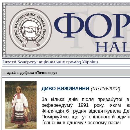
---
::
архів
рубрика
«Точка зору»
ДИВО ВИЖИВАННЯ
(01/116/2012)
За кілька днів після призабутої в 
референдуму 1991 року, яким в
Фінляндія 6 грудня відсвяткувала Де
Поміркуймо, що тут спільного й відмін
Ґельсінкі в одному часовому пасмі