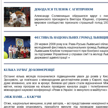
ДОБОДАЛСЯ ТЕЛЕНОК С АГИТПРОПОМ
Александр Солженицын обрушился вдруг с гн
украинского президента Виктора Ющенко, стремящ
мировое сообщество признало страшный голод 1932
ФЕСТИВАЛЬ НАЦІОНАЛЬНИХ ГРОМАД ЛЬВІВЩИ
29 червня 2008 року в м. Рава-Руська Львівської област
молодіжний фестиваль національних громад Львівщи
Львівським Клубом толерантності при Конґресі націо
за підтримки Управління у справах сім'ї та молоді Льв
державної адміністрації
КІЛЬКА ЗАУВАГ ДО КОНФЕРЕНЦІЇ
Останні кілька місяців позначилися підвищенням уваги до ромів у Києв
Зрозуміло, це пов'язано з міжнародним десятиріччям ромів у Європі, куд
дуже впевнено, але все ж крокує. Виявом цієї уваги стали відзначення Мі
квітня, низка програм на кількох провідних каналах радіо і телебачен
міжнародної наукової конференції «Роми в Україні: із минулого в майбутнє»
«МІЖ НАМИ…» КАЖУЧИ
Отже, національні меншини, в уяві авторів, – всі представники некорінної 
десятки років опановують призабуте минуле під проводом харизмат